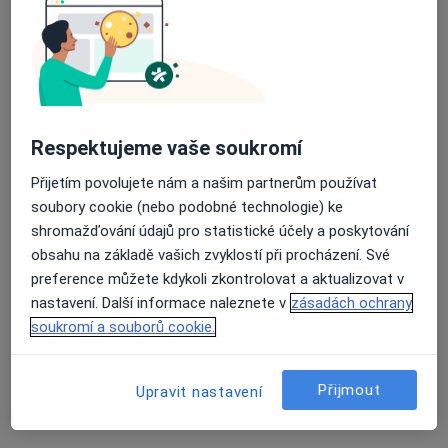
Odborníci
Průměrné hodnocení na Apple a Play Store 4.5
Martina Nováková
Respektujeme vaše soukromí
Fyzioterapeut
Kněžice
Přijetím povolujete nám a našim partnerům používat
soubory cookie (nebo podobné technologie) ke
shromažďování údajů pro statistické účely a poskytování
Věnceslava Plavcová
obsahu na základě vašich zvyklostí při procházení. Své
preference můžete kdykoli zkontrolovat a aktualizovat v
Fyzioterapeut
nastavení. Další informace naleznete v
zásadách ochrany
Aš
soukromí a souborů cookie.
Dagmar Klímová
Přijmout
Upravit nastavení
Fyzioterapeut
Aš