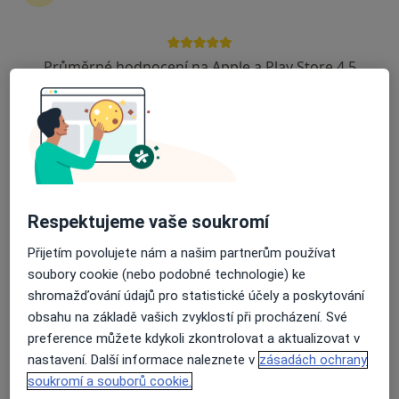
Průměrné hodnocení na Apple a Play Store 4.5
Mgr. Tomáš Lučan
Fyzioterapeut
4 názory
Parková 11/1205, Plzeň
•
Mapa
SPORTFYZIO, fyzioterapie a RHC
Klasická masáž
Cena nebyla přidána
Respektujeme vaše soukromí
Tento specialista nenabízí online rezervaci termínu na této adrese.
Přijetím povolujete nám a našim partnerům používat
Rezervovat termín
soubory cookie (nebo podobné technologie) ke
shromažďování údajů pro statistické účely a poskytování
obsahu na základě vašich zvyklostí při procházení. Své
preference můžete kdykoli zkontrolovat a aktualizovat v
nastavení. Další informace naleznete v
zásadách ochrany
soukromí a souborů cookie.