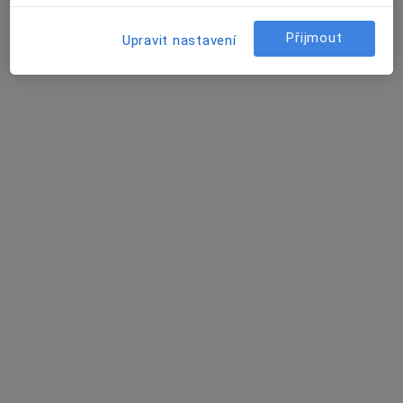
Přijmout
Upravit nastavení
Bc. Martin Knaizl
·
Více
Fyzioterapeut
1 názor
K Řece 14, Plzeň
•
Mapa
Fyzioterapie Martin Knaizl
Klasická masáž
Cena nebyla přidána
Tento specialista nenabízí online rezervaci termínu na této adrese.
Rezervovat termín