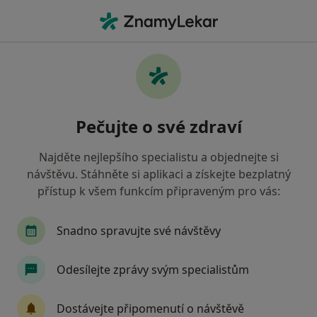
Hla
Klasická Masáž • Plzeň, plzeňský
Filtry
• 1
Mapa
Klasická masáž Plzeň
Pečujte o své zdraví
Jak řadíme výsledky vyhledávání?
Najděte nejlepšího specialistu a objednejte si
návštěvu. Stáhněte si aplikaci a získejte bezplatný
Jakého specialistu hledáte?
přístup k všem funkcím připraveným pro vás:
Fyzioterapeut
Snadno spravujte své návštěvy
Odesílejte zprávy svým specialistům
Dostávejte připomenutí o návštěvě