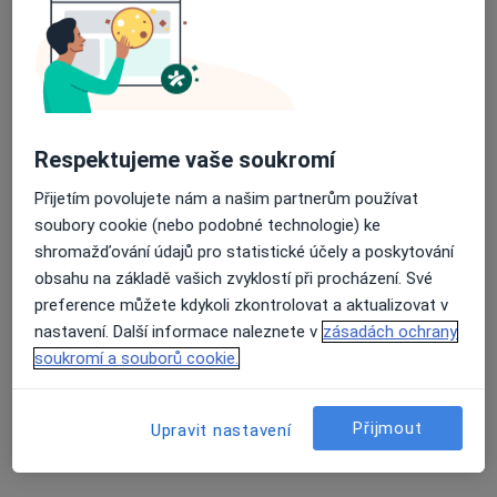
Martina Nováková
Fyzioterapeut
Průměrné hodnocení na Apple a Play Store 4.5
Kněžice
Gabriela Moslerová
Respektujeme vaše soukromí
Přijetím povolujete nám a našim partnerům používat
Revmatolog, Internista
soubory cookie (nebo podobné technologie) ke
Boskovice
shromažďování údajů pro statistické účely a poskytování
obsahu na základě vašich zvyklostí při procházení. Své
Milan Janáč
preference můžete kdykoli zkontrolovat a aktualizovat v
nastavení. Další informace naleznete v
zásadách ochrany
Revmatolog
soukromí a souborů cookie.
Bělčice
Přijmout
Upravit nastavení
Pavel Zeman
Revmatolog