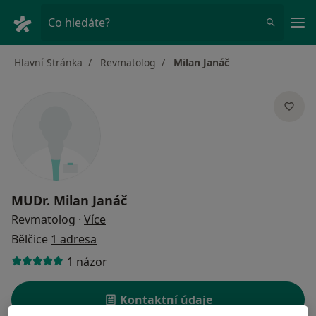
Hla
Co hledáte?
Hlavní Stránka
Revmatolog
Milan Janáč
MUDr.
Milan Janáč
o specializacích
Revmatolog
·
Více
Bělčice
1 adresa
1 názor
Kontaktní údaje