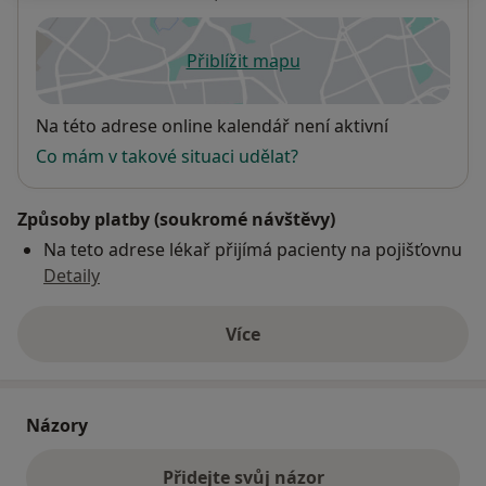
Přiblížit mapu
se otevře v nové záložce
Dostupnost
Na této adrese online kalendář není aktivní
Co mám v takové situaci udělat?
Způsoby platby (soukromé návštěvy)
Na teto adrese lékař přijímá pacienty na pojišťovnu
Detaily
Více
o adrese
Názory
Přidejte svůj názor