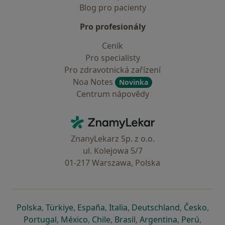
Blog pro pacienty
Pro profesionály
Ceník
Pro specialisty
Pro zdravotnická zařízení
Noa Notes
Novinka
Centrum nápovědy
Kontakt
ZnamyLekar - Hlavní stránka
ZnanyLekarz Sp. z o.o.
ul. Kolejowa 5/7
01-217 Warszawa, Polska
se otevře v nové záložce
se otevře v nové záložce
se otevře v nové záložce
se otevře v nové záložce
se otevře v 
se o
Polska
,
Türkiye
,
España
,
Italia
,
Deutschland
,
Česko
,
se otevře v nové záložce
se otevře v nové záložce
se otevře v nové záložce
se otevře v nové záložc
se otevře v 
se ote
Portugal
,
México
,
Chile
,
Brasil
,
Argentina
,
Perú
,