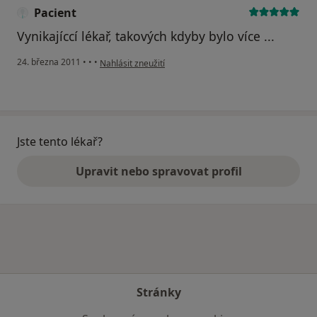
Pacient
Vynikajíccí lékař, takových kdyby bylo více ...
podle názoru uživatele Pacient
24. března 2011
•
•
•
Nahlásit zneužití
Jste tento lékař?
Upravit nebo spravovat profil
Stránky