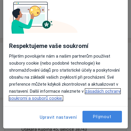
Rezervovat termín
Ceník
Adresy
Názory pacientů (1)
Respektujeme vaše soukromí
Ceník
Přijetím povolujete nám a našim partnerům používat
Informace o službách a cenách nejsou k dispozici
soubory cookie (nebo podobné technologie) ke
shromažďování údajů pro statistické účely a poskytování
Tento specialista ještě nepřidával žádné informace o
obsahu na základě vašich zvyklostí při procházení. Své
svých službách.
preference můžete kdykoli zkontrolovat a aktualizovat v
nastavení. Další informace naleznete v
zásadách ochrany
soukromí a souborů cookie.
Adresa
Přijmout
Upravit nastavení
Interní a revmatologická ambulance
Otakara Kubína 45,
Bělčice 38743