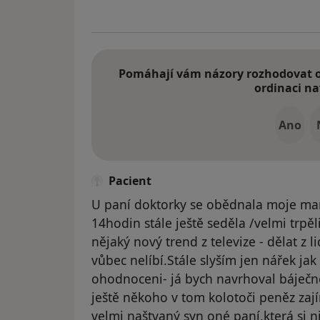
Pomáhají vám názory rozhodovat o 
ordinaci na
Ano
Pacient
U paní doktorky se obědnala moje ma
14hodin stále ještě seděla /velmi trpěl
nějaký nový trend z televize - dělat z l
vůbec nelíbí.Stále slyším jen nářek jak 
ohodnoceni- já bych navrhoval báječné
ještě někoho v tom kolotoči peněz zají
velmi naštvaný syn oné paní,která si n