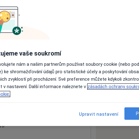
ách nejsou k dispozici
ádné informace o svých službách.
ujeme vaše soukromí
ovolujete nám a našim partnerům používat soubory cookie (nebo po
e) ke shromažďování údajů pro statistické účely a poskytování obs
ich zvyklostí při procházení. Své preference můžete kdykoli zkontro
nce
t v nastavení. Další informace naleznete v
zásadách ochrany soukr
okie.
 mapu
 otevře v nové záložce
P
Upravit nastavení
ní