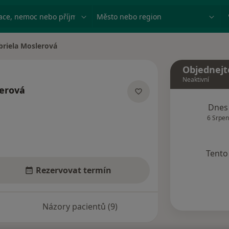
ace, nemoc nebo příjmení
Město nebo region
briela Moslerová
města
Objednejt
Neaktivní
lerová
ializacích
Dnes
6 Srpen
Tento 
Rezervovat termín
Názory pacientů (9)