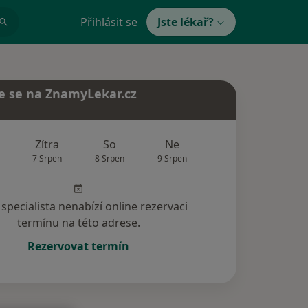
Přihlásit se
Jste lékař?
e se na ZnamyLekar.cz
Zítra
So
Ne
Po
Út
7 Srpen
8 Srpen
9 Srpen
10 Srpen
11 Srp
specialista nenabízí online rezervaci
termínu na této adrese.
Rezervovat termín