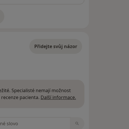
adrese
Přidejte svůj názor
žité. Specialisté nemají možnost
Další informace o názor
 recenze pacienta.
Další informace.
zorech