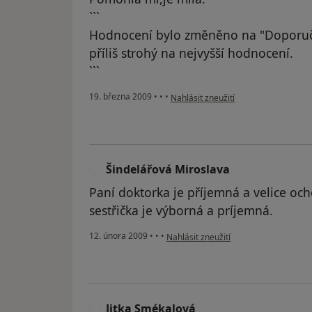
```
Hodnocení bylo změněno na "Doporuč
příliš strohý na nejvyšší hodnocení.
```
podle názoru uživatele Havelková
19. března 2009
•
•
•
Nahlásit zneužití
Šindelářová Miroslava
Š
Paní doktorka je příjemná a velice oc
sestřička je výborná a príjemná.
podle názoru uživatele Šindelářová M
12. února 2009
•
•
•
Nahlásit zneužití
Jitka Smékalová
J