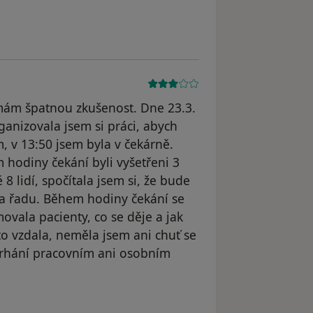
 mám špatnou zkušenost. Dne 23.3.
anizovala jsem si práci, abych
, v 13:50 jsem byla v čekárně.
 hodiny čekání byli vyšetřeni 3
8 lidí, spočítala jsem si, že bude
na řadu. Během hodiny čekání se
ovala pacienty, co se děje a jak
 to vzdala, neměla jsem ani chuť se
 mrhání pracovním ani osobním
odstraněn