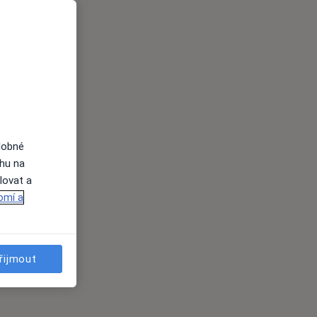
dobné
ahu na
lovat a
omí a
řijmout