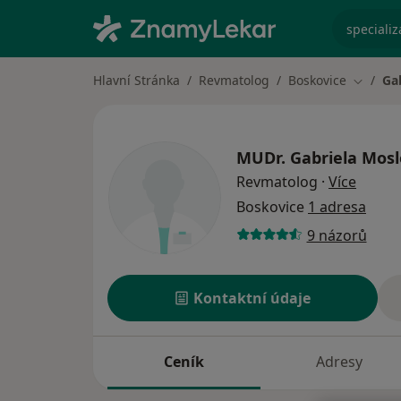
specializ
Hlavní Stránka
Revmatolog
Boskovice
Ga
Změna 
MUDr.
Gabriela Mos
o spec
Revmatolog
·
Více
Boskovice
1 adresa
9 názorů
Kontaktní údaje
Ceník
Adresy