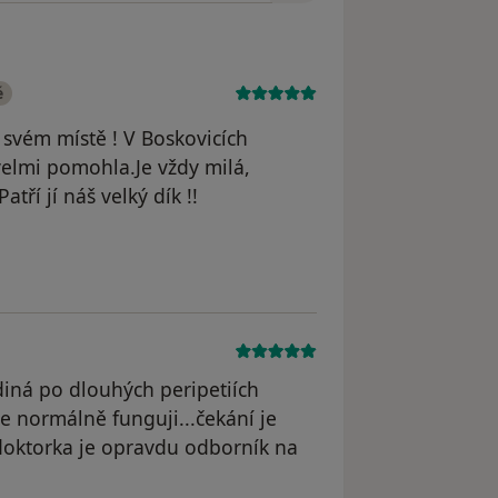
é
svém místě ! V Boskovicích
velmi pomohla.Je vždy milá,
tří jí náš velký dík !!
straněn
diná po dlouhých peripetiích
se normálně funguji...čekání je
 doktorka je opravdu odborník na