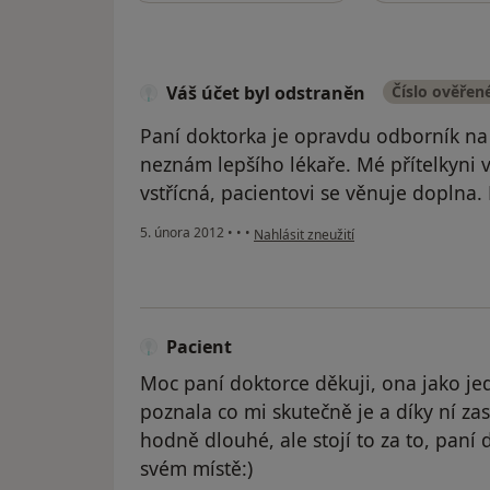
Váš účet byl odstraněn
Číslo ověřen
Paní doktorka je opravdu odborník na 
neznám lepšího lékaře. Mé přítelkyni 
vstřícná, pacientovi se věnuje doplna. Pa
podle názoru uživatele Váš účet byl od
5. února 2012
•
•
•
Nahlásit zneužití
Pacient
Moc paní doktorce děkuji, ona jako je
poznala co mi skutečně je a díky ní za
hodně dlouhé, ale stojí to za to, paní
svém místě:)