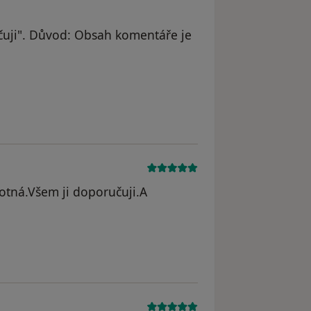
uji". Důvod: Obsah komentáře je
hotná.Všem ji doporučuji.A
iroslava