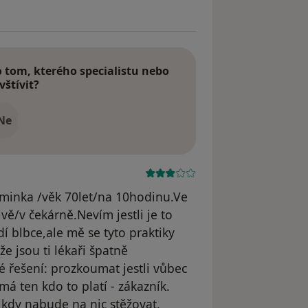
tom, kterého specialistu nebo
vštívit?
Ne
minka /věk 70let/na 10hodinu.Ve
ivě/v čekárně.Nevím jestli je to
idí blbce,ale mě se tyto praktiky
že jsou ti lékaři špatně
 řešení: prozkoumat jestli vůbec
má ten kdo to platí - zákazník.
ikdy nabude na nic stěžovat.