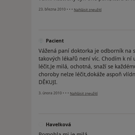
podle názoru uživatele Pacient
23. března 2010
•
•
•
Nahlásit zneužití
Pacient
Vážená paní doktorka je odborník na s
takových lékařů není víc. Chodím k ní 
léčit.Je milá, ochotná, snaží se každé
choroby nelze léčit,dokáže aspoň vlídn
DĚKUJI.
podle názoru uživatele Pacient
3. února 2010
•
•
•
Nahlásit zneužití
Havelková
H
Pomohla mi,je milá.