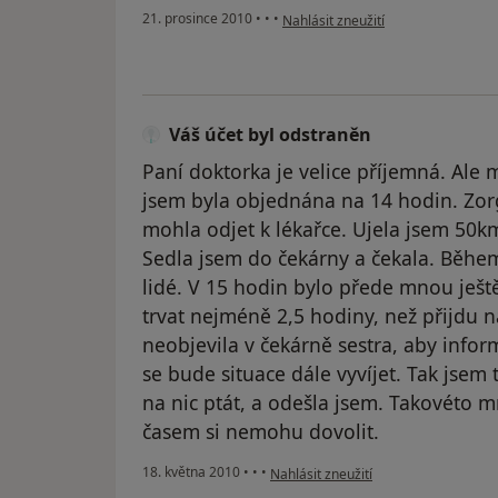
podle názoru uživatele Pacient
21. prosince 2010
•
•
•
Nahlásit zneužití
Váš účet byl odstraněn
Paní doktorka je velice příjemná. Ale
jsem byla objednána na 14 hodin. Zorg
mohla odjet k lékařce. Ujela jsem 50km
Sedla jsem do čekárny a čekala. Během
lidé. V 15 hodin bylo přede mnou ještě 
trvat nejméně 2,5 hodiny, než přijdu 
neobjevila v čekárně sestra, aby inform
se bude situace dále vyvíjet. Tak jsem
na nic ptát, a odešla jsem. Takovéto
časem si nemohu dovolit.
podle názoru uživatele Váš účet byl 
18. května 2010
•
•
•
Nahlásit zneužití