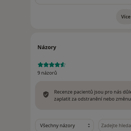
Více
o 
Názory
9 názorů
Recenze pacientů jsou pro nás důle
zaplatit za odstranění nebo změnu
Hledejte v ná