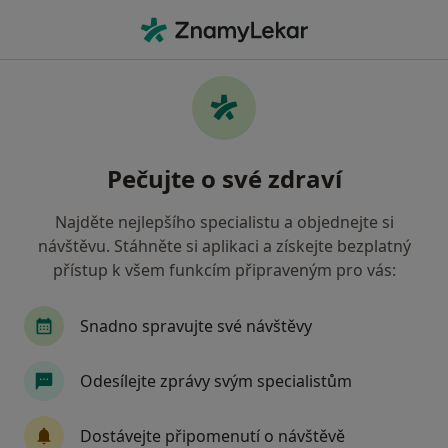
Hla
Revmatolog • Olomouc, olomoucký
Filtry
Mapa
Revmatolog Olomouc
Pečujte o své zdraví
Jak řadíme výsledky vyhledávání?
Najděte nejlepšího specialistu a objednejte si
návštěvu. Stáhněte si aplikaci a získejte bezplatný
Jakou pojišťovnu máte?
přístup k všem funkcím připraveným pro vás:
Snadno spravujte své návštěvy
Odesílejte zprávy svým specialistům
Dostávejte připomenutí o návštěvě