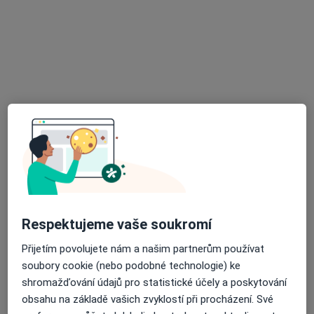
Revmatolog
7 názorů
Dlouhá 34, Olomouc
•
Mapa
Odborný lékař revmatologie
Tento specialista nenabízí online rezervaci termínu na této adrese.
Rezervovat termín
Respektujeme vaše soukromí
Přijetím povolujete nám a našim partnerům používat
soubory cookie (nebo podobné technologie) ke
MUDr. Ivo Vágner
shromažďování údajů pro statistické účely a poskytování
Revmatolog
obsahu na základě vašich zvyklostí při procházení. Své
10 názorů