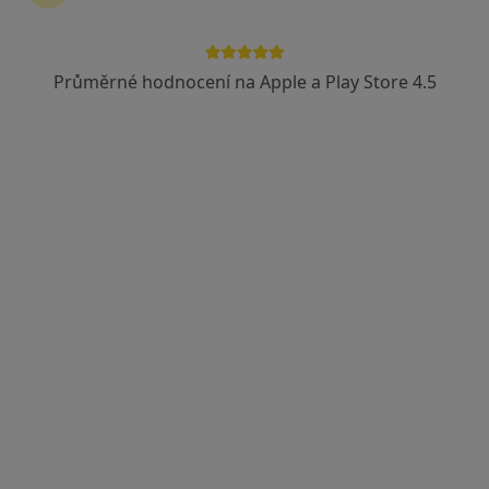
MUDr. Jitka Průšová
Revmatolog
10 názorů
Průměrné hodnocení na Apple a Play Store 4.5
Dlouhá 524/28, Lazce, Olomouc
•
Mapa
Revmatologie Olomouc
Tento specialista nenabízí online rezervaci termínu na této adrese.
Rezervovat termín
MUDr. Alena Petříková