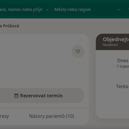
ace, nemoc nebo příjmení
Město nebo region
ka Průšová
ěsta
Objednejt
Neaktivní
ializacích
Dnes
7 Srpen
Tento 
Rezervovat termín
resy
Názory pacientů (10)