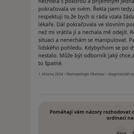
nechtěla s pokorou a příjemným jedná
pokračovala ve svém. Řekla jsem tedy,ž
respektuji to,že bych si ráda vzala žád
lékaře. Dál pokračovala ve slovním pon
než mi vrátila ji a nechala mě odejít. Ro
situaci a nenechám se manipulovat. Pa
lidského pohledu. Kdybychom se po dv
nestalo. Může být odborník jaký chce,
to špatné.
1. března 2024
•
Revmatologie Olomouc
•
diagnostické vy
Pomáhají vám názory rozhodovat o 
ordinaci na
Ano