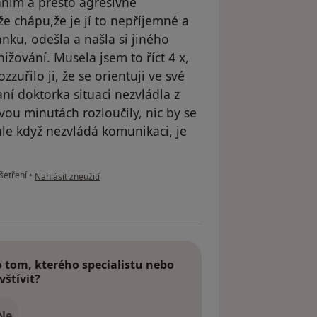
ním a přesto agresivně
e chápu,že je jí to nepříjemné a
anku, odešla a našla si jiného
ižování. Musela jsem to říct 4 x,
zzuřilo ji, že se orientuji ve své
ní doktorka situaci nezvládla z
ou minutách rozloučily, nic by se
ale když nezvládá komunikaci, je
podle názoru uživatele V.T.
šetření
•
Nahlásit zneužití
tom, kterého specialistu nebo
vštívit?
Ne