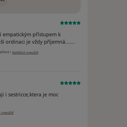
mi empatickým přístupem k
 ordinaci je vždy příjemná.......
podle názoru uživatele Marcela Klementová
etření
•
Nahlásit zneužití
 i sestricce,ktera je moc
zoru uživatele Jitka.M.
 zneužití