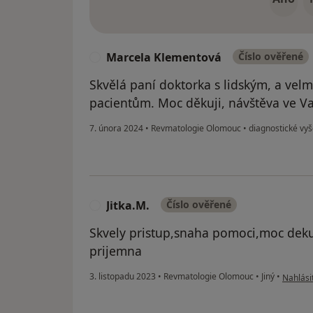
Marcela Klementová
Číslo ověřené
M
Skvělá paní doktorka s lidským, a vel
pacientům. Moc děkuji, návštěva ve Vaší
7. února 2024
•
Revmatologie Olomouc
•
diagnostické vyš
Jitka.M.
Číslo ověřené
J
Skvely pristup,snaha pomoci,moc dekuji
prijemna
podle ná
3. listopadu 2023
•
Revmatologie Olomouc
•
Jiný
•
Nahlásit