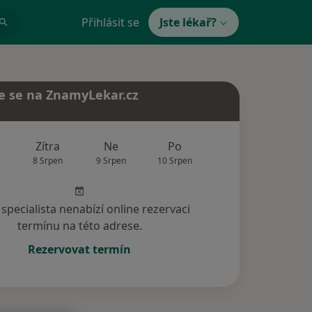
Přihlásit se
Jste lékař?
e se na ZnamyLekar.cz
Zítra
Ne
Po
Út
St
8 Srpen
9 Srpen
10 Srpen
11 Srpen
12 Srp
specialista nenabízí online rezervaci
termínu na této adrese.
Rezervovat termín