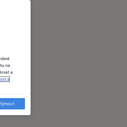
dobné
ahu na
lovat a
omí a
řijmout