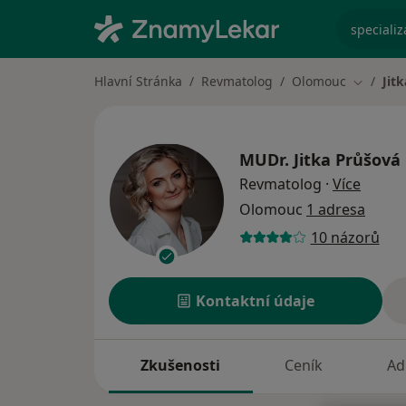
specializ
Hlavní Stránka
Revmatolog
Olomouc
Jit
Změna m
MUDr.
Jitka Průšová
o spec
Revmatolog
·
Více
Olomouc
1 adresa
10 názorů
Kontaktní údaje
Zkušenosti
Ceník
Ad