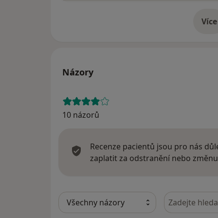
Více
o 
Názory
10 názorů
Recenze pacientů jsou pro nás důle
zaplatit za odstranění nebo změnu
Hledejte v ná