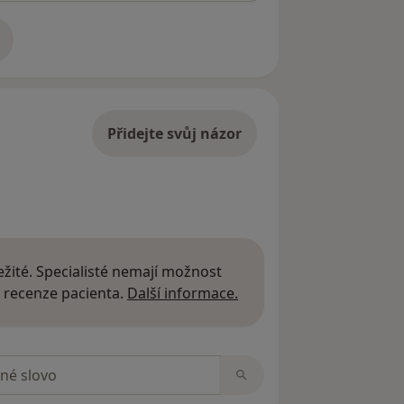
adrese
Přidejte svůj názor
žité. Specialisté nemají možnost
Další informace o názor
 recenze pacienta.
Další informace.
zorech