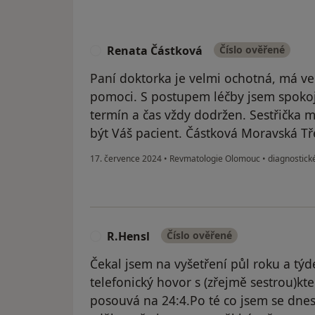
Renata Částková
Číslo ověřené
R
Paní doktorka je velmi ochotná, má vel
pomoci. S postupem léčby jsem spokoj
termín a čas vždy dodržen. Sestřička 
být Váš pacient. Částková Moravská T
17. července 2024
•
Revmatologie Olomouc
•
diagnostické
R.Hensl
Číslo ověřené
R
Čekal jsem na vyšetření půl roku a t
telefonický hovor s (zřejmě sestrou)kte
posouvá na 24:4.Po té co jsem se dnes