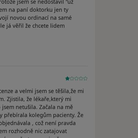
rotože jsem se nedostavil "už
sem na paní doktorku jen ty
svojí novou ordinací na samé
 já věřil že chcete lidem
 R.Hensl
enze a velmi jsem se těšila,že mi
 Zjistila, že lékaře,který mi
o jsem netušila. Začala na mě
by přebírala kolegům pacienty. Že
 objednávala , což není pravda
 jsem rozhodně nic zatajovat