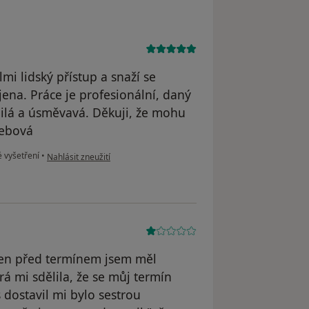
mi lidský přístup a snaží se
ena. Práce je profesionální, daný
milá a úsměvavá. Děkuji, že mohu
řebová
podle názoru uživatele Renata Částková
 vyšetření
•
Nahlásit zneužití
ýden před termínem jsem měl
rá mi sdělila, že se můj termín
 dostavil mi bylo sestrou