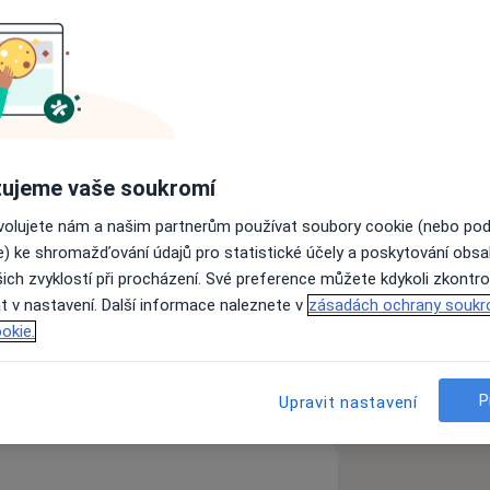
revmatologie. Absolvovala odborné
u a v Německu, dále v Revmatologickém
ím školitelem prof. MUDr. Pavel Horák.
žkými revmatickými chorobami a
Po 8 letech působení v oblasti interní
ujeme vaše soukromí
 ambulantní činnosti se od roku 2021
cnění v centru biologické léčby v
ovolujete nám a našim partnerům používat soubory cookie (nebo po
e) ke shromažďování údajů pro statistické účely a poskytování obs
tida
Bechtěrevova choroba
minářů a kongresů v tuzemsku i v
ich zvyklostí při procházení. Své preference můžete kdykoli zkontro
 nejnovější odborné poznatky vědy a
t v nastavení. Další informace naleznete v
zásadách ochrany soukr
okie.
zkušenostech
P
Upravit nastavení