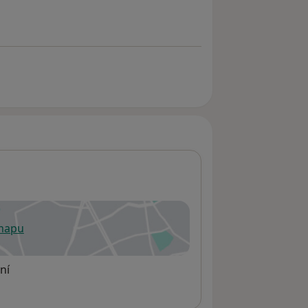
 mapu
 otevře v nové záložce
ní