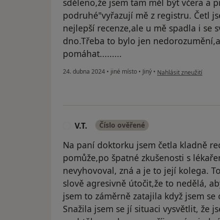
sděleno,že jsem tam měl být včera a p
podruhé"vyřazují mě z registru. Četl j
nejlepší recenze,ale u mě spadla i se 
dno.Třeba to bylo jen nedorozumění,ale
pomáhat.........
podle názoru uživatele
24. dubna 2024
•
jiné místo
•
Jiný
•
Nahlásit zneužití
V.T.
Číslo ověřené
V
Na paní doktorku jsem četla kladně rec
pomůže,po špatné zkušenosti s lékařem.
nevyhovoval, zná a je to její kolega. T
slově agresivně útočit,že to nedělá, a
jsem to záměrně zatajila když jsem se
Snažila jsem se jí situaci vysvětlit, že