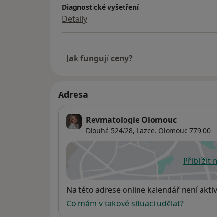
Diagnostické vyšetření
Detaily
Jak fungují ceny?
Adresa
Revmatologie Olomouc
Dlouhá 524/28, Lazce,
Olomouc
779 00
Přiblížit
se
Dostupnost
Na této adrese online kalendář není aktiv
Co mám v takové situaci udělat?