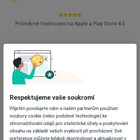
Průměrné hodnocení na Apple a Play Store 4.5
Bc. Gabriela Votavová
·
Více
Fyzioterapeut
Bolevecká 34, Plzeň
•
Mapa
Fyzioterapeutická ordinace Plzeň
Léčebná masáž
Cena nebyla přidána
Tento specialista nenabízí online rezervaci termínu na této adrese.
Rezervovat termín
Respektujeme vaše soukromí
Přijetím povolujete nám a našim partnerům používat
soubory cookie (nebo podobné technologie) ke
shromažďování údajů pro statistické účely a poskytování
obsahu na základě vašich zvyklostí při procházení. Své
preference můžete kdykoli zkontrolovat a aktualizovat v