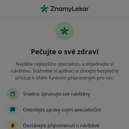
Hla
Léčebná Masáž • Plzeň, plzeňský
Filtry
• 1
Mapa
Léčebná masáž Plzeň
Pečujte o své zdraví
Jak řadíme výsledky vyhledávání?
Najděte nejlepšího specialistu a objednejte si
návštěvu. Stáhněte si aplikaci a získejte bezplatný
Jakého specialistu hledáte?
přístup k všem funkcím připraveným pro vás:
Fyzioterapeut
Snadno spravujte své návštěvy
Odesílejte zprávy svým specialistům
Dostávejte připomenutí o návštěvě