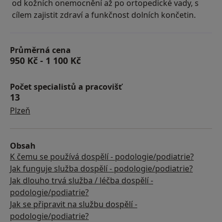
od kožních onemocnění až po ortopedické vady, s
cílem zajistit zdraví a funkčnost dolních končetin.
Průměrná cena
950 Kč
-
1 100 Kč
Počet specialistů a pracovišť
13
Plzeň
Obsah
K čemu se používá dospělí - podologie/podiatrie?
Jak funguje služba dospělí - podologie/podiatrie?
Jak dlouho trvá služba / léčba dospělí -
podologie/podiatrie?
Jak se připravit na službu dospělí -
podologie/podiatrie?