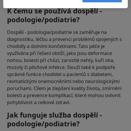
K čemu se používá dospělí -
podologie/podiatrie?
Dospělí - podologie/podiatrie se zaměřuje na
diagnostiku, léčbu a prevenci problémů spojených s
chodidly a dolními končetinami. Tato péče je
využívána při řešení obtíží, jako jsou deformace
nohou, bolesti při chůzi, zarostlé nehty, kuří oka,
mozoly či plísňové infekce. Slouží také k podpoře
správné funkce chodidel u pacientů s diabetem,
revmatickými onemocněními nebo neurologickými
poruchami. Cílem je zlepšení kvality života, zmírnění
bolesti a prevence komplikací, které mohou ovlivnit
pohyblivost a celkové zdraví.
Jak funguje služba dospělí -
podologie/podiatrie?