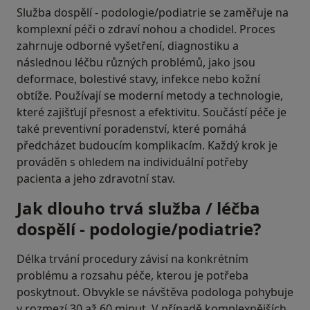
Služba dospělí - podologie/podiatrie se zaměřuje na
komplexní péči o zdraví nohou a chodidel. Proces
zahrnuje odborné vyšetření, diagnostiku a
následnou léčbu různých problémů, jako jsou
deformace, bolestivé stavy, infekce nebo kožní
obtíže. Používají se moderní metody a technologie,
které zajišťují přesnost a efektivitu. Součástí péče je
také preventivní poradenství, které pomáhá
předcházet budoucím komplikacím. Každý krok je
prováděn s ohledem na individuální potřeby
pacienta a jeho zdravotní stav.
Jak dlouho trvá služba / léčba
dospělí - podologie/podiatrie?
Délka trvání procedury závisí na konkrétním
problému a rozsahu péče, kterou je potřeba
poskytnout. Obvykle se návštěva podologa pohybuje
v rozmezí 30 až 60 minut. V případě komplexnějších