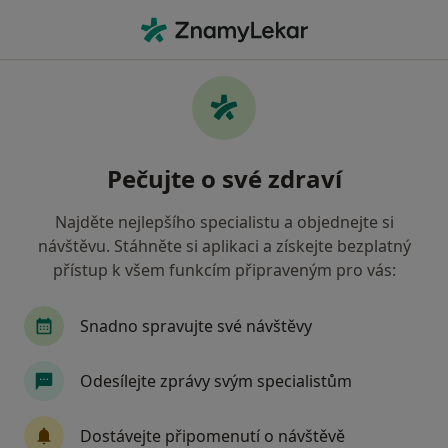
Hla
Co hledáte?
Hlavní Stránka
Nemoci
Bolesti Kostí
Bolesti kostí - informace,
Pečujte o své zdraví
specialisté, otázky a odpovědi
Najděte nejlepšího specialistu a objednejte si
návštěvu. Stáhněte si aplikaci a získejte bezplatný
přístup k všem funkcím připraveným pro vás:
Informace
Snadno spravujte své návštěvy
Odesílejte zprávy svým specialistům
Dbejte o své zdraví
Zůstaňte doma a vyberte online konzultaci pro
Dostávejte připomenutí o návštěvě