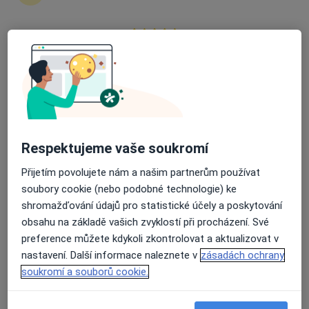
zahájení nebo pokračování léčby. Pokud to
potřebujete, můžete si také objednat návštěvu v
ordinaci.
Průměrné hodnocení na Apple a Play Store 4.5
Zobrazit profily specialistů
Jak to funguje?
Respektujeme vaše soukromí
Odborníci
Přijetím povolujete nám a našim partnerům používat
soubory cookie (nebo podobné technologie) ke
shromažďování údajů pro statistické účely a poskytování
obsahu na základě vašich zvyklostí při procházení. Své
David Vencour
preference můžete kdykoli zkontrolovat a aktualizovat v
Internista
nastavení. Další informace naleznete v
zásadách ochrany
Boršov nad Vltavou
soukromí a souborů cookie.