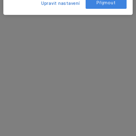
Jitka Pokorná
Přijmout
Upravit nastavení
Internista
Braňany
Eva Kotulánová
Internista
Braňany
Jan Molovčák
Praktický lékař
Braňany
Petr Šmíd
Praktický lékař