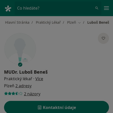
Hla
Co hledáte?
Hlavní Stránka
Praktický Lékař
Plzeň
Luboš Beneš
Změna města
MUDr.
Luboš Beneš
o specializacích
Praktický lékař
·
Více
Plzeň
2 adresy
2 názory
Kontaktní údaje