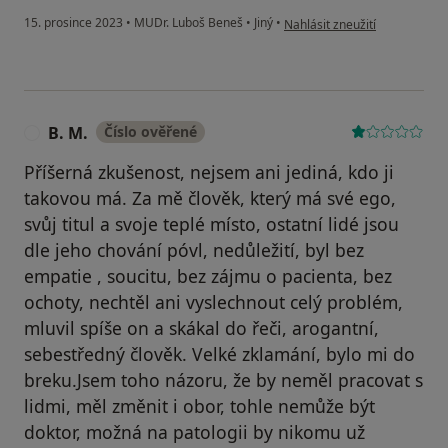
podle názoru uživatele Micha
15. prosince 2023
•
MUDr. Luboš Beneš
•
Jiný
•
Nahlásit zneužití
B. M.
Číslo ověřené
B
Příšerná zkušenost, nejsem ani jediná, kdo ji
takovou má. Za mě člověk, který má své ego,
svůj titul a svoje teplé místo, ostatní lidé jsou
dle jeho chování póvl, nedůležití, byl bez
empatie , soucitu, bez zájmu o pacienta, bez
ochoty, nechtěl ani vyslechnout celý problém,
mluvil spíše on a skákal do řeči, arogantní,
sebestředný člověk. Velké zklamání, bylo mi do
breku.Jsem toho názoru, že by neměl pracovat s
lidmi, měl změnit i obor, tohle nemůže být
doktor, možná na patologii by nikomu už