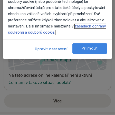
soubory cookie (nebo podobné technologie) ke
Adresy (2)
shromažďování údajů pro statistické účely a poskytování
obsahu na základě vašich zvyklostí při procházení. Své
Adresa 1
Adresa 2
preference můžete kdykoli zkontrolovat a aktualizovat v
nastavení. Další informace naleznete v
zásadách ochrany
soukromí a souborů cookie.
MUDr. Luboš Beneš
Terezie Brzkové 15,
Plzeň 3
,
Plzeň
318 00
Přijmout
Upravit nastavení
Přiblížit mapu
se otevře v nové záložce
Dostupnost
Na této adrese online kalendář není aktivní
Co mám v takové situaci udělat?
Více
o adrese