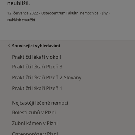
neublížil.
12. července 2022
•
Osteocentrum Fakultní nemocnice
•
Jiný
•
podle názoru uživatele B. M.
Nahlásit zneužití
Související vyhledávání
Praktičtí lékaři v okolí
Praktičtí lékaři Plzeň 3
Praktičtí lékaři Plzeň 2-Slovany
Praktičtí lékaři Plzeň 1
Nejčastěji léčené nemoci
Bolesti zubů v Plzni
Zubní kámen v Plzni
Osteoporóza v Plzni