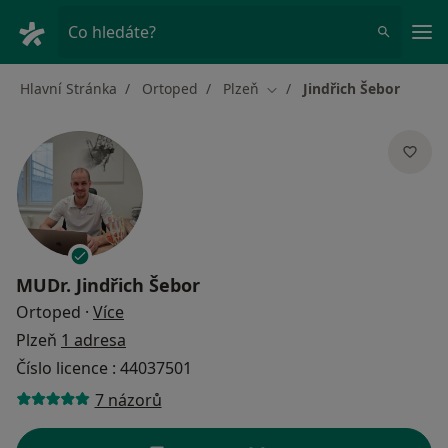
Hla
Co hledáte?
Hlavní Stránka
Ortoped
Plzeň
Jindřich Šebor
Změna města
MUDr.
Jindřich Šebor
o specializacích
Ortoped
·
Více
Plzeň
1 adresa
Číslo licence : 44037501
7 názorů