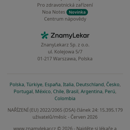
Pro zdravotnická zařízení
Noa Notes
Novinka
Centrum nápovědy
Kontakt
ZnamyLekar - Hlavní stránka
ZnanyLekarz Sp. z o.o.
ul. Kolejowa 5/7
01-217 Warszawa, Polska
se otevře v nové záložce
se otevře v nové záložce
se otevře v nové záložce
se otevře v nové záložce
se otevře v 
se o
Polska
,
Türkiye
,
España
,
Italia
,
Deutschland
,
Česko
,
se otevře v nové záložce
se otevře v nové záložce
se otevře v nové záložce
se otevře v nové záložc
se otevře v 
se ote
Portugal
,
México
,
Chile
,
Brasil
,
Argentina
,
Perú
,
se otevře v nové záložce
Colombia
NAŘÍZENÍ (EU) 2022/2065 (DSA) článek 24: 15.395.179
uživatelů/měsíc - Červen 2026
www.znamylekar.cz © 2026 - Najděte si lékaře a