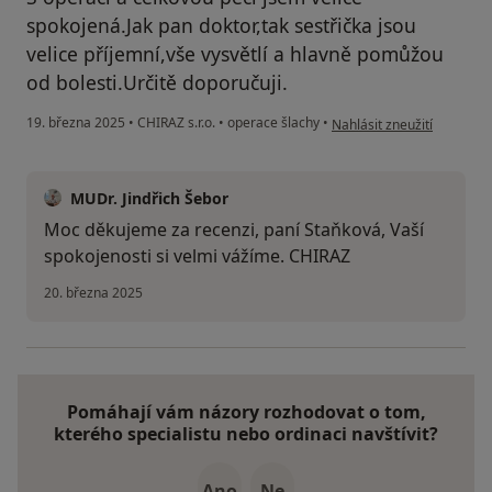
spokojená.Jak pan doktor,tak sestřička jsou
velice příjemní,vše vysvětlí a hlavně pomůžou
od bolesti.Určitě doporučuji.
podle názoru uživatele M.
19. března 2025
•
CHIRAZ s.r.o.
•
operace šlachy
•
Nahlásit zneužití
MUDr. Jindřich Šebor
Moc děkujeme za recenzi, paní Staňková, Vaší
spokojenosti si velmi vážíme. CHIRAZ
20. března 2025
Pomáhají vám názory rozhodovat o tom,
kterého specialistu nebo ordinaci navštívit?
Ano
Ne