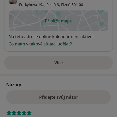
Purkyňova 19a,
Plzeň 3
,
Plzeň
301 00
Přiblížit mapu
se otevře v nové záložce
Dostupnost
Na této adrese online kalendář není aktivní
Co mám v takové situaci udělat?
Více
o adrese
Názory
Přidejte svůj názor