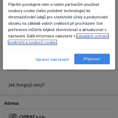
Přijetím povolujete nám a našim partnerům používat
Diagnostické vyšetření
soubory cookie (nebo podobné technologie) ke
Detaily
shromažďování údajů pro statistické účely a poskytování
obsahu na základě vašich zvyklostí při procházení. Své
Digitální rentgen
preference můžete kdykoli zkontrolovat a aktualizovat v
Detaily
nastavení. Další informace naleznete v
zásadách ochrany
soukromí a souborů cookie.
Fyzioterapie
Od 500 Kč
Detaily
Přijmout
Upravit nastavení
+ 11 služby
Jak fungují ceny?
Adresa
CHIRAZ s.r.o.