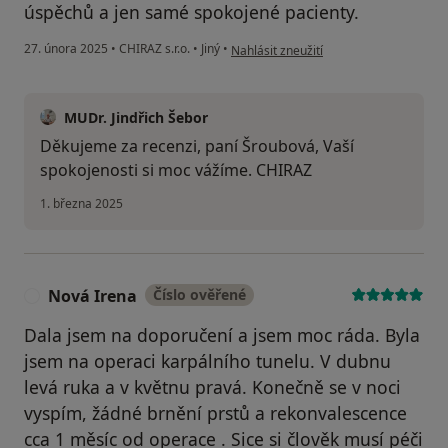
úspěchů a jen samé spokojené pacienty.
podle názoru uživatele B.Šroubová
27. února 2025
•
CHIRAZ s.r.o.
•
Jiný
•
Nahlásit zneužití
MUDr. Jindřich Šebor
Děkujeme za recenzi, paní Šroubová, Vaší
spokojenosti si moc vážíme. CHIRAZ
1. března 2025
Nová Irena
Číslo ověřené
N
Dala jsem na doporučení a jsem moc ráda. Byla
jsem na operaci karpálního tunelu. V dubnu
levá ruka a v květnu pravá. Konečně se v noci
vyspím, žádné brnění prstů a rekonvalescence
cca 1 měsíc od operace . Sice si člověk musí péči