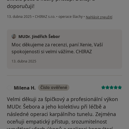
doporučuji!
podle názoru uživatele Xeni
13. dubna 2025
•
CHIRAZ s.r.o.
•
operace šlachy
•
Nahlásit zneužití
MUDr. Jindřich Šebor
Moc děkujeme za recenzi, paní Xenie, Vaší
spokojenosti si velmi vážíme. CHIRAZ
13. dubna 2025
Milena H.
Číslo ověřené
M
Velmi děkuji za špičkový a profesionální výkon
MUDr. Šebora a jeho kolektivu při léčbě a
následné operaci karpálního tunelu. Zejména
oceňuji empatický přístup, srozumitelnost
vysvětlení všech úkonů a realizaci konzultací