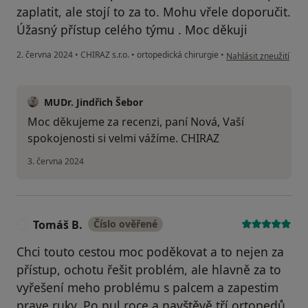
zaplatit, ale stojí to za to. Mohu vřele doporučit.
Úžasný přístup celého týmu . Moc děkuji
podle názoru uživate
2. června 2024
•
CHIRAZ s.r.o.
•
ortopedická chirurgie
•
Nahlásit zneužití
MUDr. Jindřich Šebor
Moc děkujeme za recenzi, paní Nová, Vaší
spokojenosti si velmi vážíme. CHIRAZ
3. června 2024
Tomáš B.
Číslo ověřené
T
Chci touto cestou moc poděkovat a to nejen za
přístup, ochotu řešit problém, ale hlavně za to
vyřešení meho problému s palcem a zapestim
prave ruky. Po pul roce a navštěvě tří ortopedů