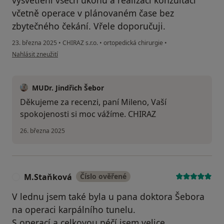
včetně operace v plánovaném čase bez
zbytečného čekání. Vřele doporučuji.
23. března 2025
•
CHIRAZ s.r.o.
•
ortopedická chirurgie
•
podle názoru uživatele Milena H.
Nahlásit zneužití
MUDr. Jindřich Šebor
Děkujeme za recenzi, paní Mileno, Vaší
spokojenosti si moc vážíme. CHIRAZ
26. března 2025
M.Staňková
Číslo ověřené
M
V lednu jsem také byla u pana doktora Šebora
na operaci karpálního tunelu.
S operací a celkovou péčí jsem velice