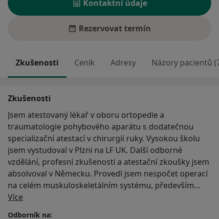
Kontaktní údaje
Rezervovat termín
Zkušenosti
Ceník
Adresy
Názory pacientů (
Zkušenosti
Jsem atestovaný lékař v oboru ortopedie a
traumatologie pohybového aparátu s dodatečnou
specializační atestací v chirurgii ruky. Vysokou školu
jsem vystudoval v Plzni na LF UK. Další odborné
vzdělání, profesní zkušenosti a atestační zkoušky jsem
absolvoval v Německu. Provedl jsem nespočet operací
na celém muskuloskeletálním systému, především
O mně
úrazového původu. Posledních několik let se zabývám
Více
především chirurgií ruky a zápěstí.
Odborník na: