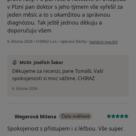
v Plzni pan doktor s jeho týmem vše vyřešil za
jeden měsíc a to s okamžitou a správnou
diagnózou. Tak ještě jednou děkuju a
doporučuju všem
podle názoru uživatele Tom
6. března 2024
•
CHIRAZ s.r.o.
•
operace šlachy
•
Nahlásit zneužití
MUDr. Jindřich Šebor
Děkujeme za recenzi, pane Tomáši, Vaší
spokojenosti si moc vážíme. CHIRAZ
6. března 2024
Wegerová Milena
Číslo ověřené
W
Spokojenost s přístupem i s léčbou. Vše super.