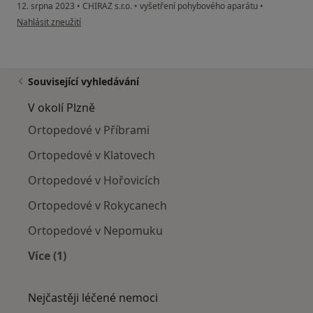
12. srpna 2023
•
CHIRAZ s.r.o.
•
vyšetření pohybového aparátu
•
podle názoru uživatele Wegerová Milena
Nahlásit zneužití
Související vyhledávání
V okolí Plzně
Ortopedové v Příbrami
Ortopedové v Klatovech
Ortopedové v Hořovicích
Ortopedové v Rokycanech
Ortopedové v Nepomuku
Více (1)
Více v kategorii: V okolí Plzně
Nejčastěji léčené nemoci