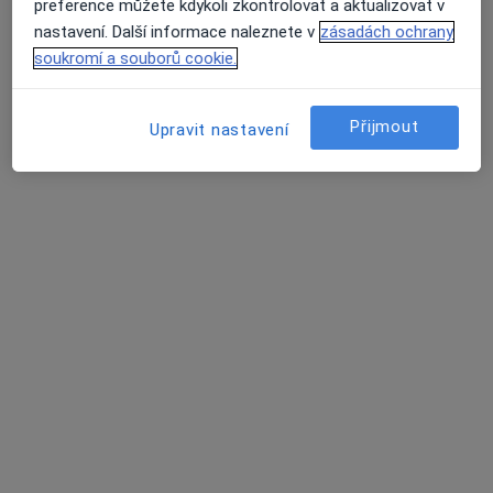
preference můžete kdykoli zkontrolovat a aktualizovat v
nastavení. Další informace naleznete v
zásadách ochrany
soukromí a souborů cookie.
MUDr. David Šmíd
Přijmout
Upravit nastavení
·
Více
Proktolog, Chirurg
Žlutická 9, Plzeň
•
Mapa
chirurgická ambulance Remus - MUDr. David Šmíd, Ph.D.
Tento specialista nenabízí online rezervaci termínu na této adrese.
Rezervovat termín