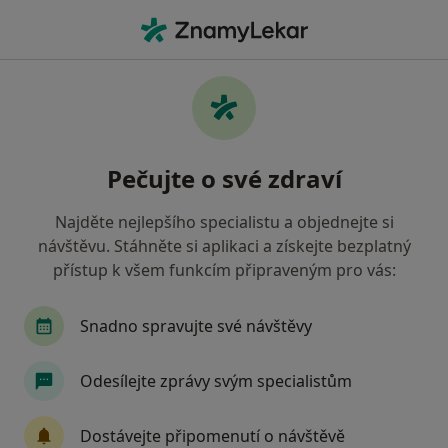
Hla
Proktolog • Plzeň, plzeňský
Filtry
Mapa
Proktolog Plzeň
Pečujte o své zdraví
Jak řadíme výsledky vyhledávání?
Najděte nejlepšího specialistu a objednejte si
návštěvu. Stáhněte si aplikaci a získejte bezplatný
Jakou pojišťovnu máte?
přístup k všem funkcím připraveným pro vás:
Oborová zdravotní pojišťovna
Revírní bratrsk
Snadno spravujte své návštěvy
Odesílejte zprávy svým specialistům
Dostávejte připomenutí o návštěvě