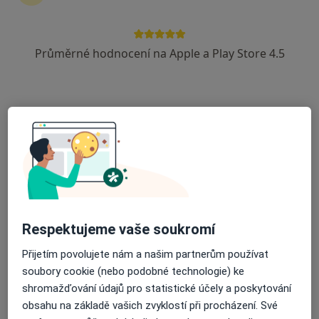
Průměrné hodnocení na Apple a Play Store 4.5
MUDr. Zdeněk Zenkl
Proktolog, Chirurg
60 názorů
Adresa 1
Adresa 2
Adresa 3
Čechova 44, Plzeň
•
Mapa
Chirurgická ambulance, Medizen s.r.o.
Tento specialista nenabízí online rezervaci termínu na této adrese.
Respektujeme vaše soukromí
Rezervovat termín
Přijetím povolujete nám a našim partnerům používat
soubory cookie (nebo podobné technologie) ke
shromažďování údajů pro statistické účely a poskytování
obsahu na základě vašich zvyklostí při procházení. Své