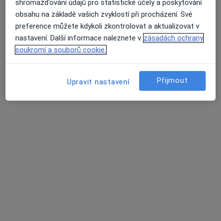
shromažďování údajů pro statistické účely a poskytování
Edvarda Beneše 1128/13, Plzeň
•
Mapa
obsahu na základě vašich zvyklostí při procházení. Své
Fakultní nemocnice Plzeň
preference můžete kdykoli zkontrolovat a aktualizovat v
Tento specialista nenabízí online rezervaci termínu na této adrese.
nastavení. Další informace naleznete v
zásadách ochrany
soukromí a souborů cookie.
Rezervovat termín
Přijmout
Upravit nastavení
Fakultní nemocnice Plzeň
·
Více
Urolog, Anesteziolog, Chirurg
21 názorů
Edvarda Beneše 1128/13, Plzeň
•
Mapa