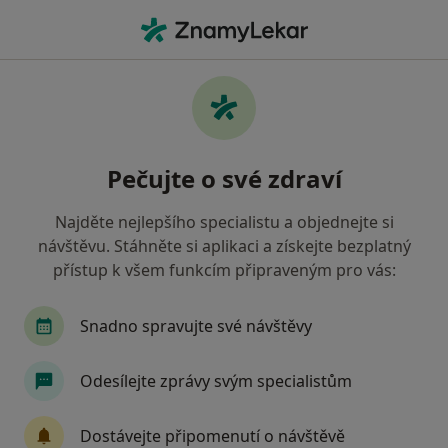
Hla
Urolog • Plzeň, plzeňský
Filtry
• 1
Mapa
Doporučení urologové s Revírní bratrská
Pečujte o své zdraví
pokladna, zdravotní pojišťovna Plzeň
Jak řadíme výsledky vyhledávání?
Najděte nejlepšího specialistu a objednejte si
návštěvu. Stáhněte si aplikaci a získejte bezplatný
přístup k všem funkcím připraveným pro vás:
Snadno spravujte své návštěvy
Odesílejte zprávy svým specialistům
MUDr. Jiří Klečka
Dostávejte připomenutí o návštěvě
·
Více
Urolog