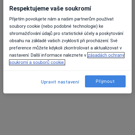
Respektujeme vaše soukromí
Přijetím povolujete nám a našim partnerům používat
Průměrné hodnocení na Apple a Play Store 4.5
soubory cookie (nebo podobné technologie) ke
MUDr. Jiří Klečka
shromažďování údajů pro statistické účely a poskytování
·
Více
Urolog
obsahu na základě vašich zvyklostí při procházení. Své
544 názorů
preference můžete kdykoli zkontrolovat a aktualizovat v
nastavení. Další informace naleznete v
zásadách ochrany
Adresa 1
Adresa 2
soukromí a souborů cookie.
Šumavská 2, Plzeň
•
Mapa
Přijmout
Urocentrum Plzeň - Research Site s.r.o. (1.patro)
Upravit nastavení
Tento specialista nenabízí online rezervaci termínu na této adrese.
Rezervovat termín
Související vyhledávání