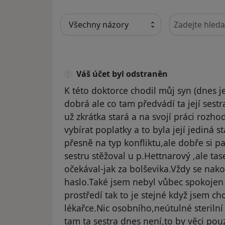
Hledejte v ná
Váš účet byl odstraněn
K této doktorce chodil můj syn (dnes j
dobrá ale co tam předvádí ta její sest
už zkrátka stará a na svojí práci rozho
vybírat poplatky a to byla její jediná s
přesně na typ konfliktu,ale dobře si p
sestru stěžoval u p.Hettnarový ,ale tase
očekával-jak za bolševika.Vždy se nako
haslo.Také jsem nebyl vůbec spokojen 
prostředí tak to je stejné když jsem cho
lékařce.Nic osobního,neútulné steriln
tam ta sestra dnes není,to by věci pouz