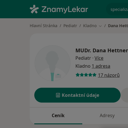
specializ
Hlavní Stránka
Pediatr
Kladno
Dana Het
Změna města
MUDr.
Dana Hettne
o specializ
Pediatr
·
Více
Kladno
1 adresa
17 názorů
Kontaktní údaje
Ceník
Adresy