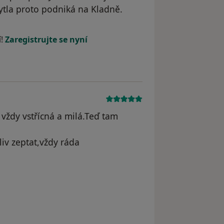
hytla proto podniká na Kladně.
odstraněn
í!
Zaregistrujte se nyní
 vždy vstřícná a milá.Teď tam
iv zeptat,vždy ráda
odstraněn