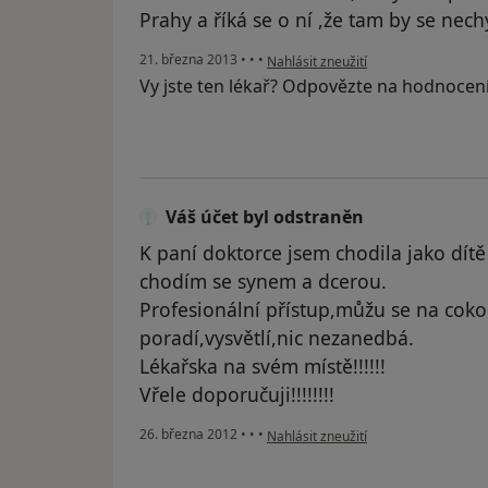
Prahy a říká se o ní ,že tam by se nec
podle názoru uživatele Váš účet byl 
21. března 2013
•
•
•
Nahlásit zneužití
Vy jste ten lékař? Odpovězte na hodnocen
Váš účet byl odstraněn
K paní doktorce jsem chodila jako dítě
chodím se synem a dcerou.
Profesionální přístup,můžu se na cokol
poradí,vysvětlí,nic nezanedbá.
Lékařska na svém místě!!!!!!
Vřele doporučuji!!!!!!!!
podle názoru uživatele Váš účet byl 
26. března 2012
•
•
•
Nahlásit zneužití