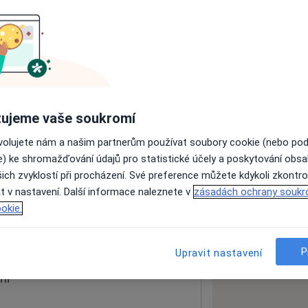
ách nejsou k dispozici
ádné informace o svých službách.
ujeme vaše soukromí
ovolujete nám a našim partnerům používat soubory cookie (nebo po
e) ke shromažďování údajů pro statistické účely a poskytování obs
ich zvyklostí při procházení. Své preference můžete kdykoli zkontro
t v nastavení. Další informace naleznete v
zásadách ochrany soukr
okie.
 mapu
 otevře v nové záložce
P
Upravit nastavení
ní