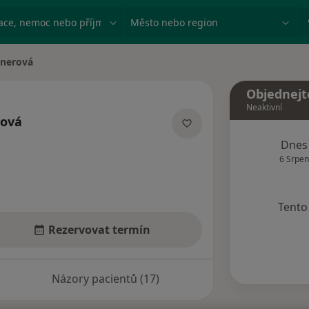
ace, nemoc nebo příjmení
Město nebo region
tnerová
Objednejt
Neaktivní
rová
acích
Dnes
6 Srpen
Tento 
Rezervovat termín
Názory pacientů (17)