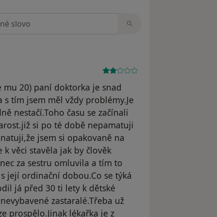
zorech
e mu 20) paní doktorka je snad
ra s tím jsem měl vždy problémy.Je
dně nestačí.Toho času se začínali
tarost.již si po té době nepamatuji
anatuji,že jsem si opakovaně na
 k věci stavěla jak by člověk
nec za sestru omluvila a tím to
s její ordinační dobou.Co se týká
dil já před 30 ti lety k dětské
í nevybavené zastaralé.Třeba už
e prospělo.Jinak lékařka je z