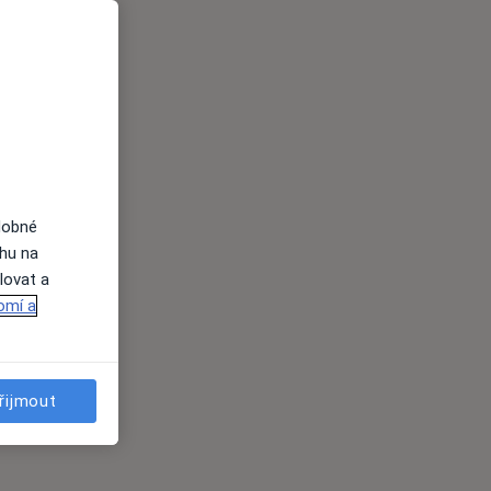
dobné
ahu na
lovat a
omí a
řijmout