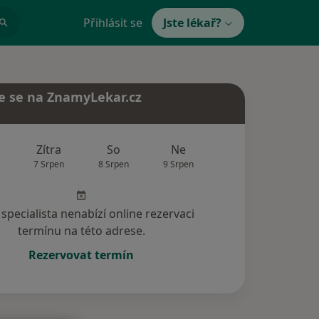
Přihlásit se
Jste lékař?
e se na ZnamyLekar.cz
Zítra
So
Ne
Po
Út
7 Srpen
8 Srpen
9 Srpen
10 Srpen
11 Srp
specialista nenabízí online rezervaci
termínu na této adrese.
Rezervovat termín