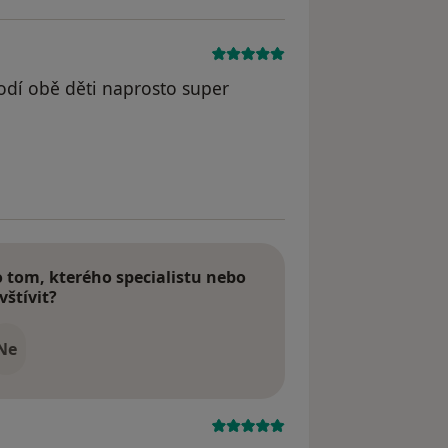
hodí obě děti naprosto super
dstraněn
tom, kterého specialistu nebo
vštívit?
Ne