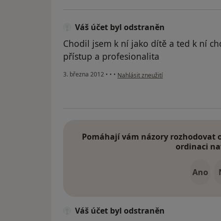
Váš účet byl odstraněn
Chodil jsem k ní jako dítě a ted k ní c
přístup a profesionalita
podle názoru uživatele Váš účet byl o
3. března 2012
•
•
•
Nahlásit zneužití
Pomáhají vám názory rozhodovat o 
ordinaci na
Ano
Váš účet byl odstraněn