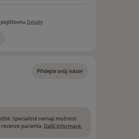
 pojišťovnu
Detaily
adrese
Přidejte svůj názor
žité. Specialisté nemají možnost
Další informace o názor
 recenze pacienta.
Další informace.