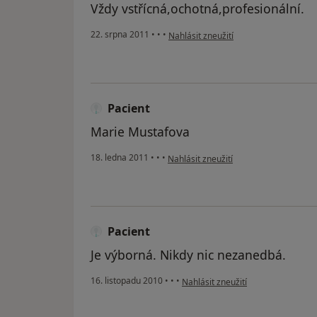
Vždy vstřícná,ochotná,profesionální.
podle názoru uživatele Váš účet byl o
22. srpna 2011
•
•
•
Nahlásit zneužití
Pacient
Marie Mustafova
podle názoru uživatele Pacient
18. ledna 2011
•
•
•
Nahlásit zneužití
Pacient
Je výborná. Nikdy nic nezanedbá.
podle názoru uživatele Pacient
16. listopadu 2010
•
•
•
Nahlásit zneužití