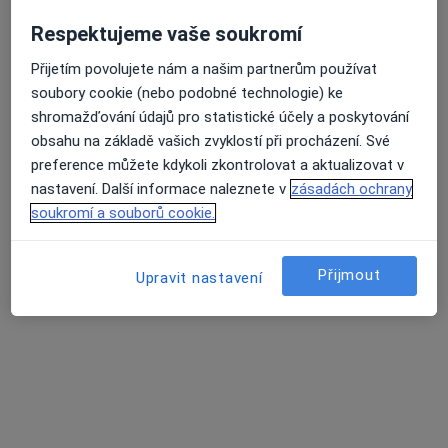
Respektujeme vaše soukromí
Přijetím povolujete nám a našim partnerům používat
Průměrné hodnocení na Apple a Play Store 4.5
Mgr. Markéta Muchová
soubory cookie (nebo podobné technologie) ke
·
Více
Fyzioterapeut, Diagnostik
shromažďování údajů pro statistické účely a poskytování
30 názorů
obsahu na základě vašich zvyklostí při procházení. Své
preference můžete kdykoli zkontrolovat a aktualizovat v
Adresa 1
Adresa 2
Online
nastavení. Další informace naleznete v
zásadách ochrany
soukromí a souborů cookie.
Myslbekova 29, Brno
•
Mapa
Mgr. Markéta Muchová - FyzioBalance Židenice
Přijmout
Upravit nastavení
Rehabilitační léčba některých druhů funkční sterility metodou L. Mojžíšové
1 550 Kč
Tento specialista nenabízí online rezervaci termínu na této adrese.
Rezervovat termín
Související vyhledávání