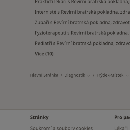
Praktičtí lékaři s Revírní bratrská pokladna
Internisté s Revírní bratrská pokladna, zdr
Zubaři s Revírní bratrská pokladna, zdravot
Fyzioterapeuti s Revírní bratrská pokladna,
Pediatři s Revírní bratrská pokladna, zdrav
Více (10)
Více v kategorii: Specialisté, kteří 
Hlavní Stránka
Diagnostik
Frýdek-Místek
Změna města
Zm
Stránky
Pro pa
Soukromí a soubory cookies
Lékaři