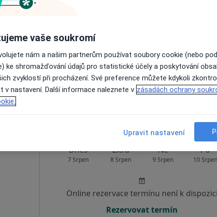
Dnes
Zítra
Ne
Po
7 Srpen
8 Srpen
9 Srpen
10 Srpe
ujeme vaše soukromí
ovolujete nám a našim partnerům používat soubory cookie (nebo po
e) ke shromažďování údajů pro statistické účely a poskytování obs
Online rezervace termínu není k dispozic
ich zvyklostí při procházení. Své preference můžete kdykoli zkontro
Rezervovat termín
t v nastavení. Další informace naleznete v
zásadách ochrany soukr
okie.
P
Upravit nastavení
Dnes
Zítra
Ne
Po
7 Srpen
8 Srpen
9 Srpen
10 Srpe
Online rezervace termínu není k dispozic
Rezervovat termín