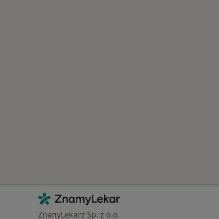
ťovna
Kontakt
ZnamyLekar - Hlavní stránka
ZnanyLekarz Sp. z o.o.