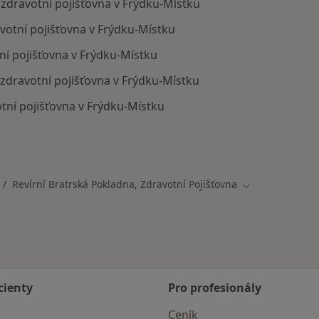
, zdravotní pojišťovna v Frýdku-Místku
avotní pojišťovna v Frýdku-Místku
ní pojišťovna v Frýdku-Místku
 zdravotní pojišťovna v Frýdku-Místku
otní pojišťovna v Frýdku-Místku
mají smlouvu s Revírní bratrská pokladna, zdravotní pojiš
Revírní Bratrská Pokladna, Zdravotní Pojišťovna
ěna města
Změna města
cienty
Pro profesionály
Ceník