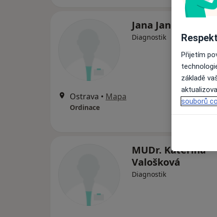
Jana Jančová
Respekt
Diagnostik
Přijetím p
technologi
základě vaš
aktualizova
Ostrava
•
Mapa
souborů co
Ordinace
MUDr. Kateřina
Valošková
Diagnostik