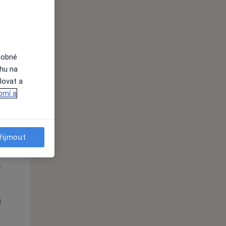
Út
St
Čt
n
11 Srpen
12 Srpen
13 Srpen
dobné
ahu na
i
lovat a
omí a
řijmout
Út
St
Čt
n
11 Srpen
12 Srpen
13 Srpen
i