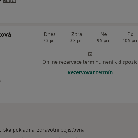
•
Mapa
ková
Dnes
Zítra
Ne
Po
7 Srpen
8 Srpen
9 Srpen
10 Srpe
Online rezervace termínu není k dispozic
Rezervovat termín
a
atrská pokladna, zdravotní pojišťovna