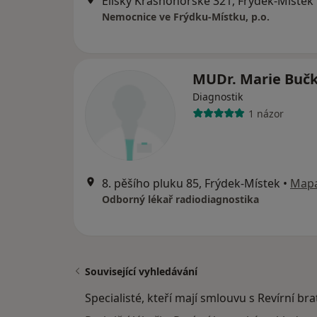
Elišky Krásnohorské 321, Frýdek-Místek
Nemocnice ve Frýdku-Místku, p.o.
MUDr. Marie Buč
Diagnostik
1 názor
8. pěšího pluku 85, Frýdek-Místek
•
Map
Odborný lékař radiodiagnostika
Související vyhledávání
Specialisté, kteří mají smlouvu s Revírní br