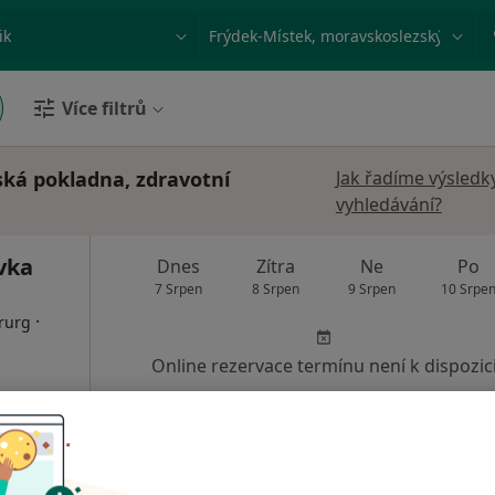
ace, nemoc nebo příjmení
Město nebo region
Více filtrů
ská pokladna, zdravotní
Jak řadíme výsledk
vyhledávání?
vka
Dnes
Zítra
Ne
Po
7 Srpen
8 Srpen
9 Srpen
10 Srpe
·
irurg
Online rezervace termínu není k dispozic
Zobrazit profil