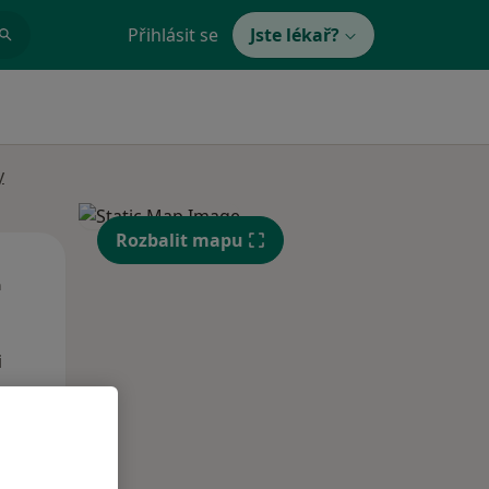
Přihlásit se
Jste lékař?
y
Rozbalit mapu
Út
St
Čt
n
11 Srpen
12 Srpen
13 Srpen
i