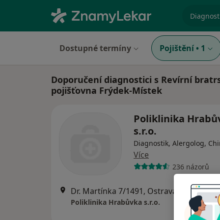
specializ
Dostupné termíny
Pojištění
•
1
Doporučení diagnostici s Revírní bratr
pojišťovna Frýdek-Místek
Poliklinika Hrabů
s.r.o.
Diagnostik, Alergolog, Ch
Více
236 názorů
Dr. Martínka 7/1491, Ostrava
•
Mapa
Poliklinika Hrabůvka s.r.o.