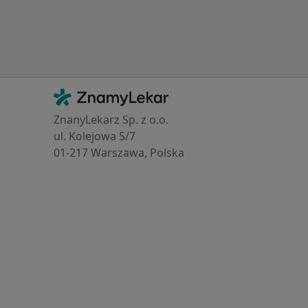
Kontakt
ZnamyLekar - Hlavní stránka
ZnanyLekarz Sp. z o.o.
ul. Kolejowa 5/7
01-217 Warszawa, Polska