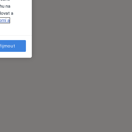
ahu na
lovat a
omí a
řijmout