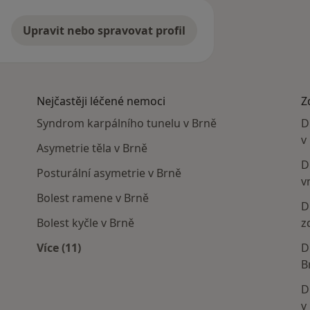
Upravit nebo spravovat profil
Nejčastěji léčené nemoci
Z
Syndrom karpálního tunelu v Brně
D
v
Asymetrie těla v Brně
D
Posturální asymetrie v Brně
v
Bolest ramene v Brně
D
Bolest kyčle v Brně
z
Více (11)
D
Více v kategorii: Nejčastěji léčené nemoci
B
D
v