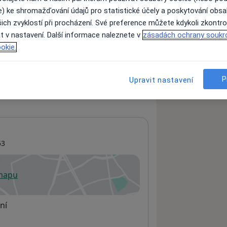
e) ke shromažďování údajů pro statistické účely a poskytování obs
ich zvyklostí při procházení. Své preference můžete kdykoli zkontro
t v nastavení. Další informace naleznete v
zásadách ochrany soukr
ách nejsou k dispozici
okie.
ádné informace o svých službách.
P
Upravit nastavení
53
 mapu
 otevře v nové záložce
ní