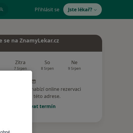
Přihlásit se
Jste lékař?
e se na ZnamyLekar.cz
Zítra
So
Ne
Po
Út
7 Srpen
8 Srpen
9 Srpen
10 Srpen
11 Srp
specialista nenabízí online rezervaci
termínu na této adrese.
Rezervovat termín
dobné