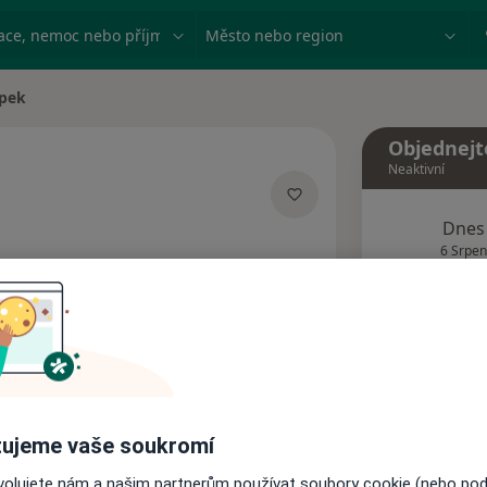
ace, nemoc nebo příjmení
Město nebo region
upek
Objednejt
Neaktivní
Dnes
lizacích
6 Srpen
Tento 
Rezervovat termín
Názory pacientů
ujeme vaše soukromí
ovolujete nám a našim partnerům používat soubory cookie (nebo po