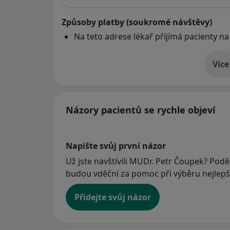
Způsoby platby (soukromé návštěvy)
Na teto adrese lékař přijímá pacienty na
Více
o 
Názory pacientů se rychle objeví
Napište svůj první názor
Už jste navštívili MUDr. Petr Čoupek? Poděl
budou vděční za pomoc při výběru nejlepší
Přidejte svůj názor