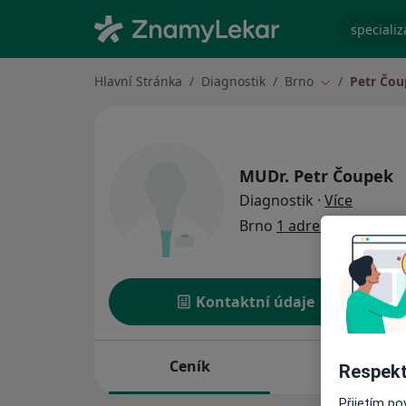
specializ
Hlavní Stránka
Diagnostik
Brno
Petr Čo
Změna města
MUDr.
Petr Čoupek
o specia
Diagnostik
·
Více
Brno
1 adresa
Kontaktní údaje
Ceník
Adresy
Respekt
Přijetím p