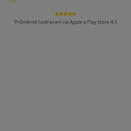
Průměrné hodnocení na Apple a Play Store 4.5
Mgr. Markéta Muchová
·
Více
Diagnostik, Fyzioterapeut
30 názorů
Adresa 1
Adresa 2
Online
Myslbekova 29, Brno
•
Mapa
Mgr. Markéta Muchová - FyzioBalance Židenice
Tento specialista nenabízí online rezervaci termínu na této adrese.
Rezervovat termín