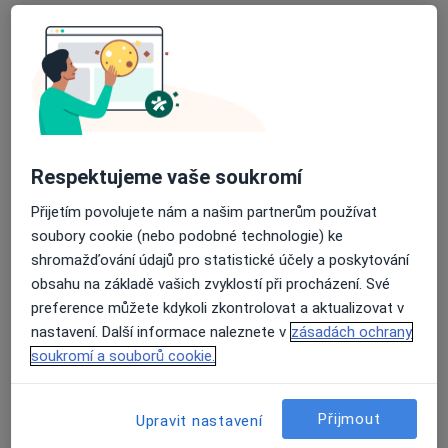
Pavel Zrubek
·
Více
Diagnostik, Fyzioterapeut, Terapeut
31 názorů
Masarykova 37, Brno
•
Mapa
Respektujeme vaše soukromí
Fyzioterapie v praxi
Přijetím povolujete nám a našim partnerům používat
Tento specialista nenabízí online rezervaci termínu na této adrese.
soubory cookie (nebo podobné technologie) ke
Rezervovat termín
shromažďování údajů pro statistické účely a poskytování
obsahu na základě vašich zvyklostí při procházení. Své
preference můžete kdykoli zkontrolovat a aktualizovat v
nastavení. Další informace naleznete v
zásadách ochrany
soukromí a souborů cookie.
Přijmout
Upravit nastavení