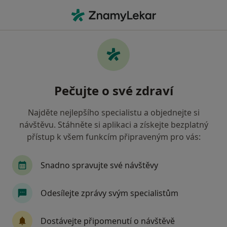
Hla
Diagnostik • Brno-střed, Brno, jihomoravský
Filtry
Mapa
Diagnostik, Brno-střed, Brno
Pečujte o své zdraví
Jak řadíme výsledky vyhledávání?
Najděte nejlepšího specialistu a objednejte si
návštěvu. Stáhněte si aplikaci a získejte bezplatný
Jakou pojišťovnu máte?
přístup k všem funkcím připraveným pro vás:
Zdravotní pojišťovna ministerstva vnitra ČR
O
Snadno spravujte své návštěvy
Odesílejte zprávy svým specialistům
Dostávejte připomenutí o návštěvě