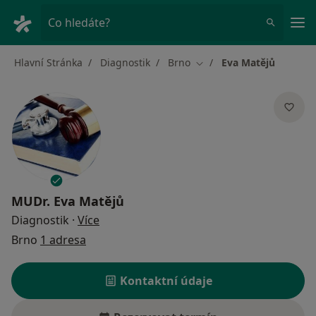
Hla
Co hledáte?
Hlavní Stránka
Diagnostik
Brno
Eva Matějů
Změna města
MUDr.
Eva Matějů
o specializacích
Diagnostik
·
Více
Brno
1 adresa
Kontaktní údaje