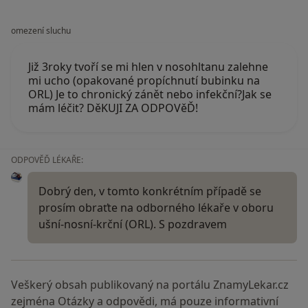
omezení sluchu
Již 3roky tvoří se mi hlen v nosohltanu zalehne
mi ucho (opakované propíchnutí bubinku na
ORL) Je to chronický zánět nebo infekční?Jak se
mám léčit? DěKUJI ZA ODPOVěĎ!
ODPOVĚĎ LÉKAŘE:
Dobrý den, v tomto konkrétním případě se
prosím obraťte na odborného lékaře v oboru
ušní-nosní-krční (ORL). S pozdravem
Veškerý obsah publikovaný na portálu ZnamyLekar.cz
zejména Otázky a odpovědi, má pouze informativní