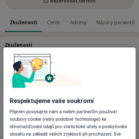
Rezervovat termín
Zkušenosti
Ceník
Adresy
Názory pacientů
Zkušenosti
www.evamateju.cz
.
soudní lékař (lékař s vyšší specializací, dvouatestovaný)
a soudní znalec z oboru zdravotnictví, odvětví soudní
lékařství a odvětví stanovení nemajetkové újmy na
zdraví (znalec Krajského soudu v Hradci Králové)
Respektujeme vaše soukromí
O mně
Více
Přijetím povolujete nám a našim partnerům používat
soubory cookie (nebo podobné technologie) ke
Více
shromažďování údajů pro statistické účely a poskytování
o zkušenostech
obsahu na základě vašich zvyklostí při procházení. Své