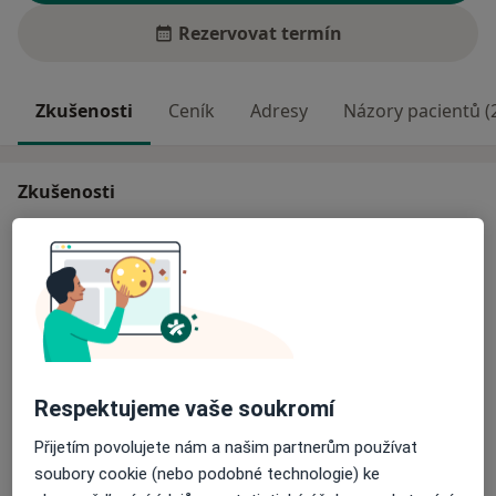
Rezervovat termín
Zkušenosti
Ceník
Adresy
Názory pacientů (
Zkušenosti
Odborník na:
Radiologie a zobrazovací metody
Hlavní léčená onemocnění
Bolesti břicha
Pacienti, které ošetřuji
Respektujeme vaše soukromí
Dospělí
Děti
Přijetím povolujete nám a našim partnerům používat
soubory cookie (nebo podobné technologie) ke