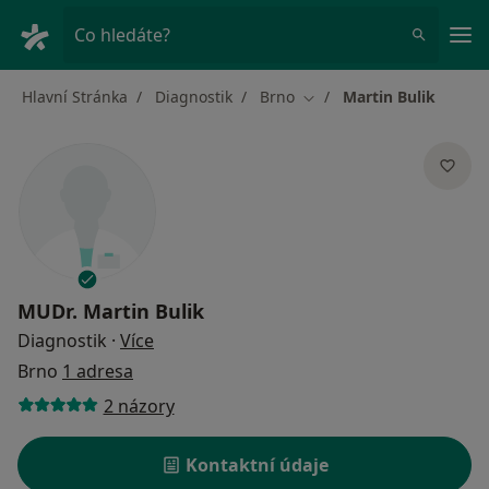
Hla
Co hledáte?
Hlavní Stránka
Diagnostik
Brno
Martin Bulik
Změna města
MUDr.
Martin Bulik
o specializacích
Diagnostik
·
Více
Brno
1 adresa
2 názory
Kontaktní údaje