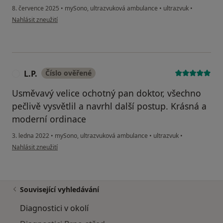
8. července 2025
•
mySono, ultrazvuková ambulance
•
ultrazvuk
•
podle názoru uživatele Alena
Nahlásit zneužití
L.P.
Číslo ověřené
L
Usměvavý velice ochotný pan doktor, všechno
pečlivě vysvětlil a navrhl další postup. Krásná a
moderní ordinace
3. ledna 2022
•
mySono, ultrazvuková ambulance
•
ultrazvuk
•
podle názoru uživatele L.P.
Nahlásit zneužití
Související vyhledávání
Diagnostici v okolí