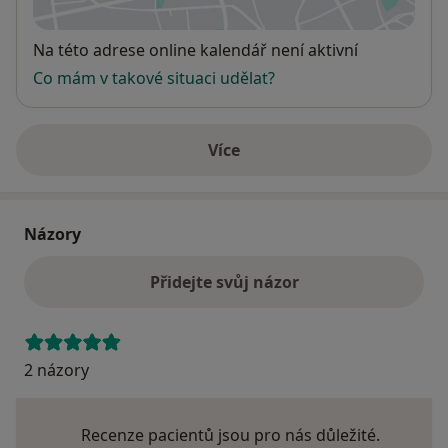
se otevře v nové záložce
Dostupnost
Na této adrese online kalendář není aktivní
Co mám v takové situaci udělat?
Více
o adrese
Názory
Přidejte svůj názor
2 názory
Recenze pacientů jsou pro nás důležité.