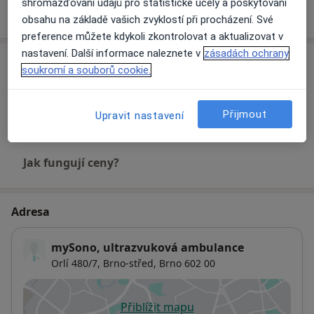
shromažďování údajů pro statistické účely a poskytování
Více
o zkušenostech
obsahu na základě vašich zvyklostí při procházení. Své
preference můžete kdykoli zkontrolovat a aktualizovat v
nastavení. Další informace naleznete v
zásadách ochrany
Služby a ceník služeb
soukromí a souborů cookie.
Konzultace online
Detaily
Přijmout
Upravit nastavení
Jak fungují ceny?
Adresa
mySono, ultrazvuková ambulance
Orlí 480/7,
Brno-střed
,
Brno
602 00
Přiblížit mapu