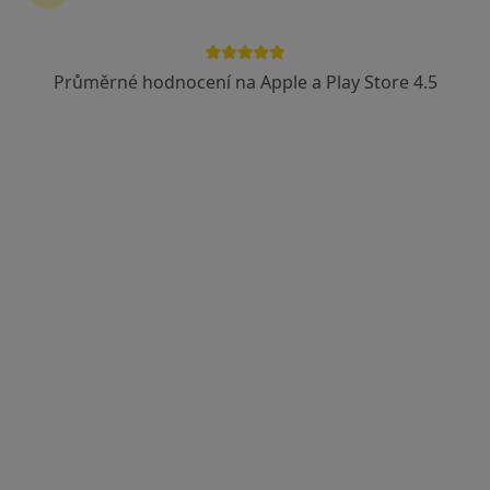
Průměrné hodnocení na Apple a Play Store 4.5
Eva Cikánková
Diagnostik
Brno
•
Mapa
Ordinace
Tento specialista nenabízí online rezervaci termínu na této adrese.
Rezervovat termín