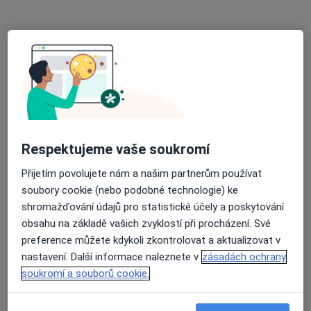
Žlutý kopec 543/7, Brno
•
Mapa
Masarykův onkologický ústav
Tento specialista nenabízí online rezervaci termínu na této adrese.
Rezervovat termín
Respektujeme vaše soukromí
Přijetím povolujete nám a našim partnerům používat
soubory cookie (nebo podobné technologie) ke
shromažďování údajů pro statistické účely a poskytování
obsahu na základě vašich zvyklostí při procházení. Své
Igor Černý
preference můžete kdykoli zkontrolovat a aktualizovat v
Diagnostik, Internista
nastavení. Další informace naleznete v
zásadách ochrany
soukromí a souborů cookie.
Heleny Malířové 155/2, Brno
•
Mapa
Ordinace