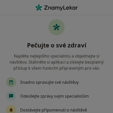
Hla
Diagnostik • Brno-střed, Brno, jihomoravský
Filtry
Mapa
Diagnostik, Brno-střed, Brno
Pečujte o své zdraví
Jak řadíme výsledky vyhledávání?
Najděte nejlepšího specialistu a objednejte si
návštěvu. Stáhněte si aplikaci a získejte bezplatný
Jakou pojišťovnu máte?
přístup k všem funkcím připraveným pro vás:
Zdravotní pojišťovna ministerstva vnitra ČR
O
Snadno spravujte své návštěvy
Odesílejte zprávy svým specialistům
Dostávejte připomenutí o návštěvě