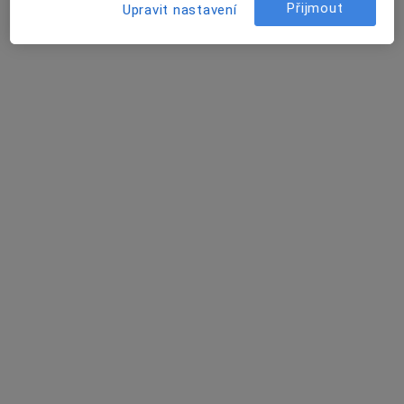
Tento specialista nenabízí online rezervaci termínu na této adrese.
Přijmout
Upravit nastavení
Rezervovat termín
Ilona Přikrylová
Diagnostik, Internista
Jihlavská 20, Brno
•
Mapa
Nemocnice Bohunice
Tento specialista nenabízí online rezervaci termínu na této adrese.
Rezervovat termín