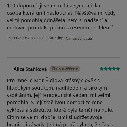
100 doporučuji,velmi milá a sympaticka
osoba,která umí naslouchat. Návštěva mi vždy
velmi pomohla,odnášela jsem si nadšení a
motivaci pro další posun s řešením problémů.
podle názoru uživatele Jitka
18. července 2022
•
jiné místo
•
Jiný
•
Nahlásit zneužití
Alice Staňková
Číslo ověřené
A
Pro mne je Mgr. Šidlová krásný člověk s
hlubokým soucitem, nadhledem a širokým
vzděláním. Její terapeutické vedení mi velmi
pomohlo. S její trpělivou pomocí ze mne
vykřesala sebeúctu, která byla téměř na nule.
Cítím se velmi dobře, umí si udržet svoje
hranice i zásady. Jediná potíž byla ta, že čas s