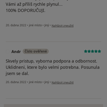
Vámi až příliš rychle plynul...
100% DOPORUČUJI.
podle názoru uživatele Alice Staňková
20. dubna 2022
•
jiné místo
•
Jiný
•
Nahlásit zneužití
Andr
Číslo ověřené
A
Skvely pristup, vyborna podpora a odbornost.
Uklidneni, ktere bylo velmi potrebna. Posunula
jsem se dal.
podle názoru uživatele Andr
20. dubna 2022
•
jiné místo
•
Jiný
•
Nahlásit zneužití