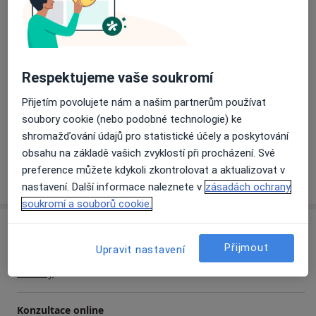
Vám podporu, pomoc a doprovázení v situacích dle
Hlavní léčená onemocnění
osobnosti klienta a jeho konkrétní životní situace. Ke
Vztahová krize
Poruchy v mezilidských vztazích
klientům přistupuji s citlivostí a respektem k jejich
a11y_sr_more_diseases
Pracovní krize
+8
jedinečnosti. Více na mých stránkách
Respektujeme vaše soukromí
www.simonasidlova.cz.
Pacienti, které ošetřuji
Přijetím povolujete nám a našim partnerům používat
Dospělí
soubory cookie (nebo podobné technologie) ke
Děti
shromažďování údajů pro statistické účely a poskytování
obsahu na základě vašich zvyklostí při procházení. Své
preference můžete kdykoli zkontrolovat a aktualizovat v
Více
o zkušenostech
nastavení. Další informace naleznete v
zásadách ochrany
soukromí a souborů cookie.
Služby a ceník služeb
Přijmout
Upravit nastavení
Individuální psychoterapie
Detaily
Konzultace online