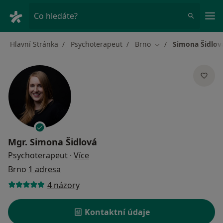
Hla
Co hledáte?
Hlavní Stránka
Psychoterapeut
Brno
Simona Šidlov
Změna města
Mgr.
Simona Šidlová
o specializacích
Psychoterapeut
·
Více
Brno
1 adresa
4 názory
Kontaktní údaje