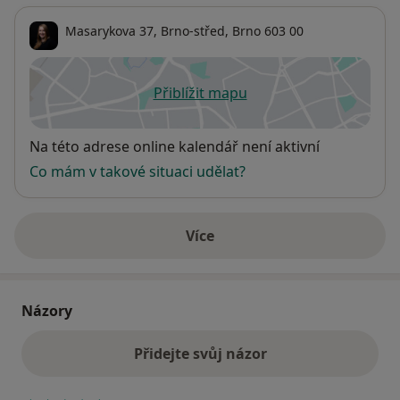
Masarykova 37,
Brno-střed
,
Brno
603 00
Přiblížit mapu
se otevře v nové záložce
Dostupnost
Na této adrese online kalendář není aktivní
Co mám v takové situaci udělat?
Více
o adrese
Názory
Přidejte svůj názor