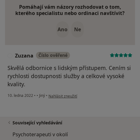
Pomáhají vám názory rozhodovat o tom,
kterého specialistu nebo ordinaci navštívit?
Ano
Ne
Zuzana
Číslo ověřené
Z
Skvělá odbornice s lidským přístupem. Cením si
rychlosti dostupnosti služby a celkové vysoké
kvality.
podle názoru uživatele Zuzana
10. ledna 2022
•
•
Jiný
•
Nahlásit zneužití
Související vyhledávání
Psychoterapeuti v okolí