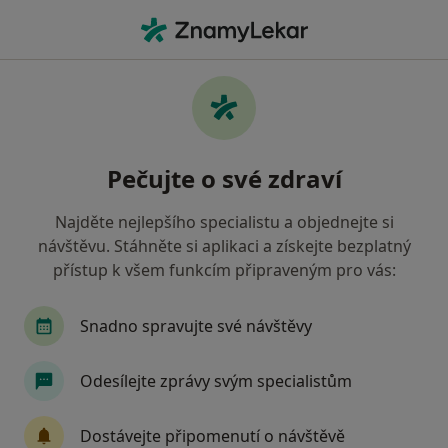
Hla
Psychoterapeut • Brno, jihomoravský
Filtry
• 1
Mapa
Doporučení psychoterapeuti s Oborová
Pečujte o své zdraví
zdravotní pojišťovna Brno
Jak řadíme výsledky vyhledávání?
Najděte nejlepšího specialistu a objednejte si
návštěvu. Stáhněte si aplikaci a získejte bezplatný
přístup k všem funkcím připraveným pro vás:
Snadno spravujte své návštěvy
Odesílejte zprávy svým specialistům
Adina Maria Silion
Dostávejte připomenutí o návštěvě
·
Více
Psychoterapeut