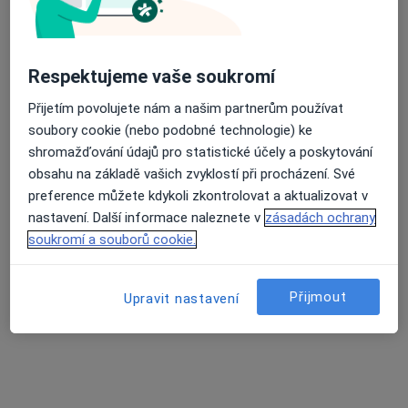
Vladimír Marček, Ph.D.
·
Více
Psychoterapeut, Psycholog
124 názorů
Respektujeme vaše soukromí
Adresa
Online
Přijetím povolujete nám a našim partnerům používat
soubory cookie (nebo podobné technologie) ke
shromažďování údajů pro statistické účely a poskytování
Sukova 49/4, Brno
•
Mapa
obsahu na základě vašich zvyklostí při procházení. Své
Psychoterapie-Marcek.cz
preference můžete kdykoli zkontrolovat a aktualizovat v
Individuální sezení
1 500 Kč
nastavení. Další informace naleznete v
zásadách ochrany
Tento specialista nenabízí online rezervaci termínu na této adrese.
soukromí a souborů cookie.
Rezervovat termín
Přijmout
Upravit nastavení