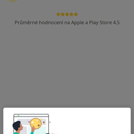
Adresa
Online
Průměrné hodnocení na Apple a Play Store 4.5
Tomešova 2b, Brno
•
Mapa
Psychotherapist Adina @FreedomInTherapy
Individuální psychoterapie
1 300 Kč
Tento specialista nenabízí online rezervaci termínu na této adrese.
Rezervovat termín