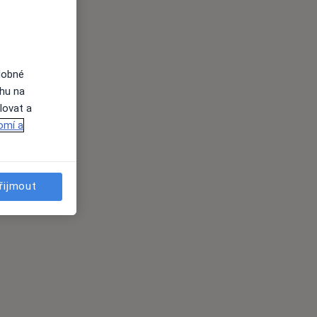
dobné
ahu na
lovat a
omí a
řijmout