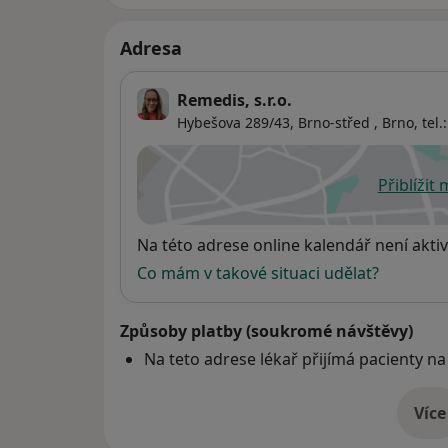
Adresa
Remedis, s.r.o.
Hybešova 289/43, Brno-střed , Brno, tel.:
Přiblížit
se
Dostupnost
Na této adrese online kalendář není aktiv
Co mám v takové situaci udělat?
Způsoby platby (soukromé návštěvy)
Na teto adrese lékař přijímá pacienty na
Více
o 