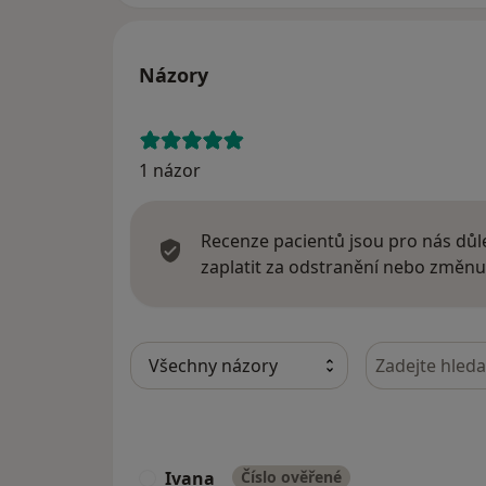
Názory
1 názor
Recenze pacientů jsou pro nás důle
zaplatit za odstranění nebo změnu
Hledejte v ná
Ivana
Číslo ověřené
I