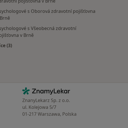
dravotní pojišťovna v Brně
sychologové s Oborová zdravotní pojišťovna
 Brně
sychologové s Všeobecná zdravotní
ojišťovna v Brně
íce (3)
Více v kategorii: Zdravotní pojišťovny
Kontakt
ZnamyLekar - Hlavní stránka
ZnanyLekarz Sp. z o.o.
ul. Kolejowa 5/7
01-217 Warszawa, Polska