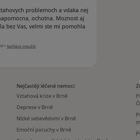
ztahovych problemoch a vdaka nej
, napomocna, ochotna. Moznost aj
la bez Vas, velmi ste mi pomohla
podle názoru uživatele Ivana
ví
•
Nahlásit zneužití
Nejčastěji léčené nemoci
Z
Vztahová krize v Brně
P
Č
Deprese v Brně
P
Nízké sebevědomí v Brně
m
Emoční poruchy v Brně
P