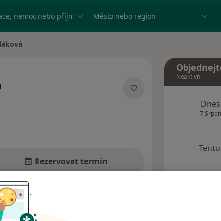
ace, nemoc nebo příjmení
Město nebo region
láková
Objednejt
Neaktivní
á
lizacích
Dnes
7 Srpen
Tento 
Rezervovat termín
dresy
Názory pacientů (1)