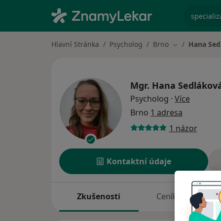
specializ
Hlavní Stránka
Psycholog
Brno
Hana Sed
Změna města
Mgr.
Hana Sedlákov
o specia
Psycholog
·
Více
Brno
1 adresa
1 názor
Kontaktní údaje
Zkušenosti
Ceník
A