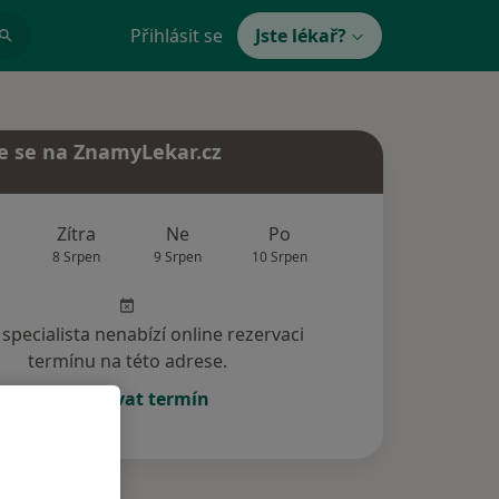
Přihlásit se
Jste lékař?
e se na ZnamyLekar.cz
Zítra
Ne
Po
Út
St
8 Srpen
9 Srpen
10 Srpen
11 Srpen
12 Srp
specialista nenabízí online rezervaci
termínu na této adrese.
Rezervovat termín