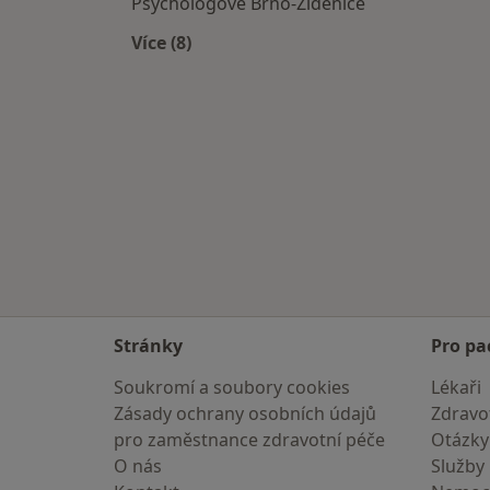
Psychologové Brno-Židenice
Více (8)
Více v kategorii: Psychologové v okolí
Stránky
Pro pa
Soukromí a soubory cookies
Lékaři
Zásady ochrany osobních údajů
Zdravot
pro zaměstnance zdravotní péče
Otázky
O nás
Služby