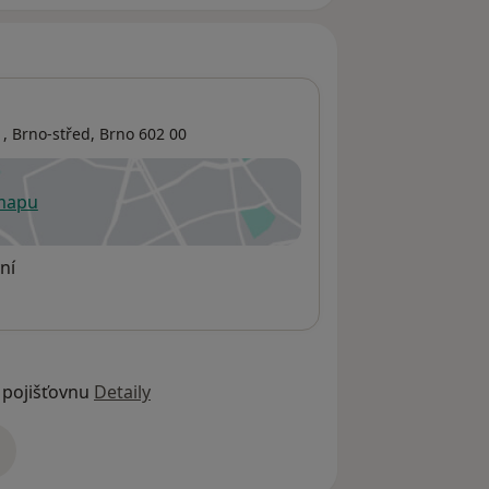
 ,
Brno-střed
,
Brno
602 00
 mapu
 otevře v nové záložce
ní
 pojišťovnu
Detaily
adrese