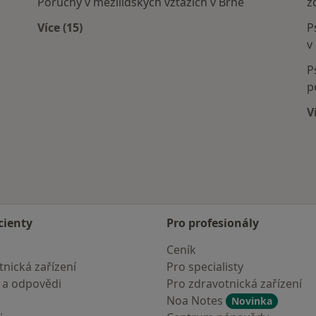
Poruchy v mezilidských vztazích v Brně
z
Více (15)
P
Více v kategorii: Nejčastěji léčené nemoci
v
P
p
V
cienty
Pro profesionály
Ceník
nická zařízení
Pro specialisty
 a odpovědi
Pro zdravotnická zařízení
Noa Notes
Novinka