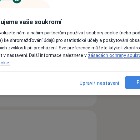
entované psychoterapie. V rámci
ujeme vaše soukromí
vnu" - tzn. pokud klient donese
ovolujete nám a našim partnerům používat soubory cookie (nebo po
, psychiatr nebo neurolog), terapii mu
e) ke shromažďování údajů pro statistické účely a poskytování obs
zím i jednorázové psychologické
ich zvyklostí při procházení. Své preference můžete kdykoli zkontro
t v nastavení. Další informace naleznete v
zásadách ochrany soukr
okie.
P
Upravit nastavení