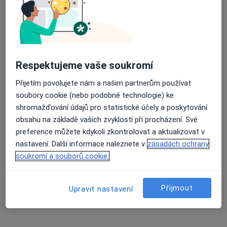
Čechovská 57, Příbram
•
Mapa
Ošetřovatelská péče - ortopedická
Průměrné hodnocení na Apple a Play Store 4.5
Tento specialista nenabízí online rezervaci termínu na této adrese.
Respektujeme vaše soukromí
Rezervovat termín
Přijetím povolujete nám a našim partnerům používat
soubory cookie (nebo podobné technologie) ke
shromažďování údajů pro statistické účely a poskytování
obsahu na základě vašich zvyklostí při procházení. Své
preference můžete kdykoli zkontrolovat a aktualizovat v
nastavení. Další informace naleznete v
zásadách ochrany
soukromí a souborů cookie.
Lenka Novotná
Přijmout
Upravit nastavení
Ošetřovatel
T.G.Masaryka 1, Příbram
•
Mapa
Farní charita Příbram