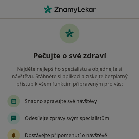
Hla
Ortoped • Pardubice, pardubický
Filtry
• 1
Mapa
Doporučení ortopedové s Zaměstnanecká
Pečujte o své zdraví
pojišťovna Škoda Pardubice
Jak řadíme výsledky vyhledávání?
Najděte nejlepšího specialistu a objednejte si
návštěvu. Stáhněte si aplikaci a získejte bezplatný
přístup k všem funkcím připraveným pro vás:
Snadno spravujte své návštěvy
Odesílejte zprávy svým specialistům
MUDr. Josef Tomáš
Dostávejte připomenutí o návštěvě
Ortoped