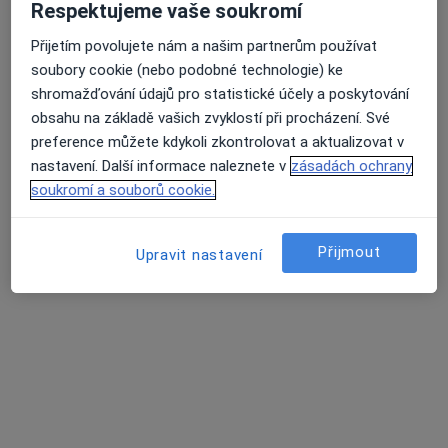
Respektujeme vaše soukromí
č.d. 155, Dříteč
•
Mapa
Sportklinik s.r.o
Přijetím povolujete nám a našim partnerům používat
soubory cookie (nebo podobné technologie) ke
Tento specialista nenabízí online rezervaci termínu na této adrese.
shromažďování údajů pro statistické účely a poskytování
Rezervovat termín
obsahu na základě vašich zvyklostí při procházení. Své
preference můžete kdykoli zkontrolovat a aktualizovat v
nastavení. Další informace naleznete v
zásadách ochrany
soukromí a souborů cookie.
Přijmout
Upravit nastavení
MUDr. Petr Erben
Ortoped
18 názorů
Masarykovo náměstí 2667, Pardubice
•
Mapa