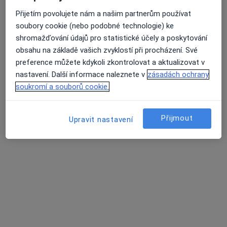
Rokycanova 2798, Pardubice
•
Mapa
Přijetím povolujete nám a našim partnerům používat
Poliklinika Rokycanova
soubory cookie (nebo podobné technologie) ke
Tato klinika nemá specialisty s dostupnými termíny v online kalendáři
shromažďování údajů pro statistické účely a poskytování
obsahu na základě vašich zvyklostí při procházení. Své
Zobrazit profil
preference můžete kdykoli zkontrolovat a aktualizovat v
nastavení. Další informace naleznete v
zásadách ochrany
soukromí a souborů cookie.
Přijmout
Upravit nastavení
MUDr. Jan Peršín
Gynekolog
122 názorů
Rokycanova 2798, Pardubice
•
Mapa