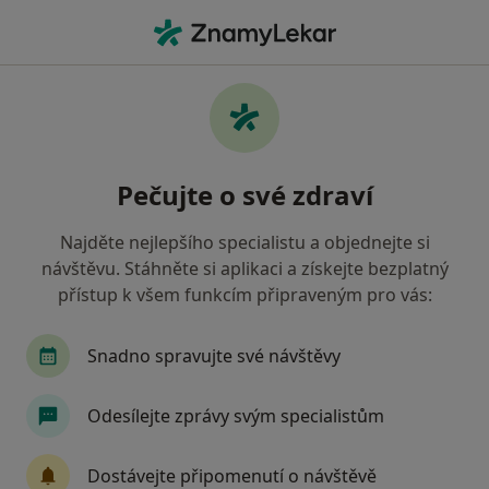
Hla
Gynekolog • Pardubice, pardubický
Filtry
• 1
Mapa
Doporučení gynekologové s Zaměstnanecká
Pečujte o své zdraví
pojišťovna Škoda Pardubice
Jak řadíme výsledky vyhledávání?
Najděte nejlepšího specialistu a objednejte si
návštěvu. Stáhněte si aplikaci a získejte bezplatný
přístup k všem funkcím připraveným pro vás:
Snadno spravujte své návštěvy
Odesílejte zprávy svým specialistům
Ladislav Hanousek
Dostávejte připomenutí o návštěvě
Gynekolog