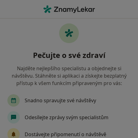
Hla
Gynekolog • Jičín, královéhradecký
Filtry
• 1
Mapa
Doporučení gynekologové s Zaměstnanecká
Pečujte o své zdraví
pojišťovna Škoda Jičín
Jak řadíme výsledky vyhledávání?
Najděte nejlepšího specialistu a objednejte si
návštěvu. Stáhněte si aplikaci a získejte bezplatný
přístup k všem funkcím připraveným pro vás:
Snadno spravujte své návštěvy
Odesílejte zprávy svým specialistům
MUDr. Jaroslav Vorel
Dostávejte připomenutí o návštěvě
Gynekolog