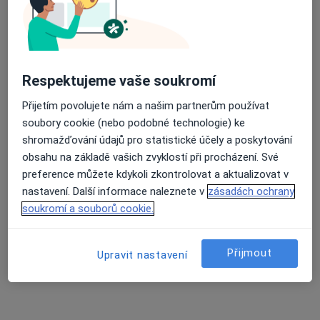
Oblastní nemocnice Jičín a.s.
Tento specialista nenabízí online rezervaci termínu na této adrese.
Rezervovat termín
Respektujeme vaše soukromí
Přijetím povolujete nám a našim partnerům používat
soubory cookie (nebo podobné technologie) ke
shromažďování údajů pro statistické účely a poskytování
obsahu na základě vašich zvyklostí při procházení. Své
preference můžete kdykoli zkontrolovat a aktualizovat v
nastavení. Další informace naleznete v
zásadách ochrany
soukromí a souborů cookie.
MUDr. Hana Svobodová
Gynekolog
Přijmout
Upravit nastavení
11 názorů
Pražská 501, Nová Paka
•
Mapa
Gynekologická ambulance