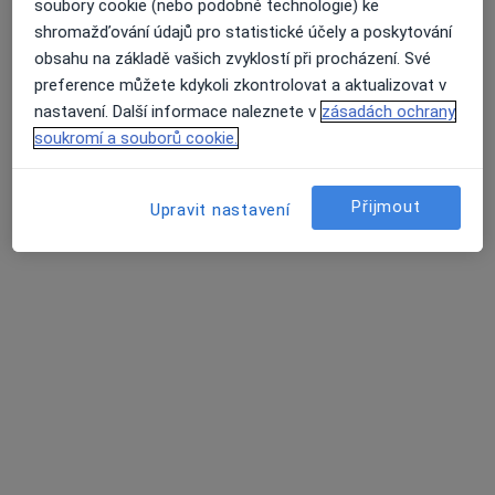
Jana Chvalinová
soubory cookie (nebo podobné technologie) ke
shromažďování údajů pro statistické účely a poskytování
Pediatr
obsahu na základě vašich zvyklostí při procházení. Své
14 názorů
preference můžete kdykoli zkontrolovat a aktualizovat v
Jičín
•
Mapa
nastavení. Další informace naleznete v
zásadách ochrany
Ordinace
soukromí a souborů cookie.
Tento specialista nenabízí online rezervaci termínu na této adrese.
Přijmout
Rezervovat termín
Upravit nastavení
MUDr. Vladimír Roučka
Pediatr