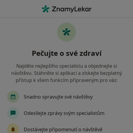
Hla
Pediatr • Jičín, královéhradecký
Filtry
• 1
Mapa
Doporučení pediatři s Zaměstnanecká
Pečujte o své zdraví
pojišťovna Škoda Jičín
Jak řadíme výsledky vyhledávání?
Najděte nejlepšího specialistu a objednejte si
návštěvu. Stáhněte si aplikaci a získejte bezplatný
přístup k všem funkcím připraveným pro vás:
Snadno spravujte své návštěvy
Odesílejte zprávy svým specialistům
MUDr. Aranka Ježková
Dostávejte připomenutí o návštěvě
Pediatr