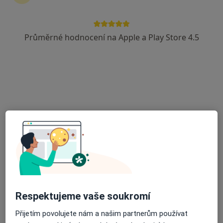
33 názorů
Adresa 1
Adresa 2
Průměrné hodnocení na Apple a Play Store 4.5
Zimmermanova 214, Vysoké Veselí
•
Mapa
Sam. ordinace PL pro děti a dorost
Tento specialista nenabízí online rezervaci termínu na této adrese.
Rezervovat termín
Respektujeme vaše soukromí
Přijetím povolujete nám a našim partnerům používat