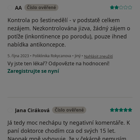
AA
Číslo ověřené
A
Kontrola po šestinedělí - v podstatě celkem
nezájem. Nezkontrolována jizva, žádný zájem o
potíže (inkontinence po porodu), pouze ihned
nabídka antikoncepce.
podle názoru uživatele AA
5. října 2023
•
Poliklinika Rokycanova
•
Jiný
•
Nahlásit zneužití
Vy jste ten lékař? Odpovězte na hodnocení!
Zaregistrujte se nyní
Jana Ciráková
Číslo ověřené
J
Já tedy moc nechápu ty negativní komentáře. K
paní doktorce chodím cca od svých 15 let.
Naopak mně vyhovuje, že v čekárně nemusím