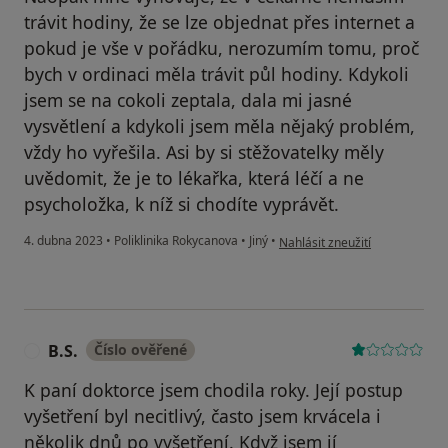
trávit hodiny, že se lze objednat přes internet a
pokud je vše v pořádku, nerozumím tomu, proč
bych v ordinaci měla trávit půl hodiny. Kdykoli
jsem se na cokoli zeptala, dala mi jasné
vysvětlení a kdykoli jsem měla nějaký problém,
vždy ho vyřešila. Asi by si stěžovatelky měly
uvědomit, že je to lékařka, která léčí a ne
psycholožka, k níž si chodíte vyprávět.
podle názoru uživatele Jana C
4. dubna 2023
•
Poliklinika Rokycanova
•
Jiný
•
Nahlásit zneužití
B.S.
Číslo ověřené
B
K paní doktorce jsem chodila roky. Její postup
vyšetření byl necitlivý, často jsem krvácela i
několik dnů po vyšetření. Když jsem jí