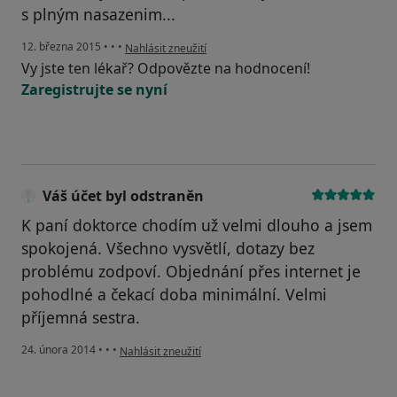
s plným nasazenim...
podle názoru uživatele Váš účet byl odstraněn
12. března 2015
•
•
•
Nahlásit zneužití
Vy jste ten lékař? Odpovězte na hodnocení!
Zaregistrujte se nyní
Váš účet byl odstraněn
K paní doktorce chodím už velmi dlouho a jsem
spokojená. Všechno vysvětlí, dotazy bez
problému zodpoví. Objednání přes internet je
pohodlné a čekací doba minimální. Velmi
příjemná sestra.
podle názoru uživatele Váš účet byl odstraněn
24. února 2014
•
•
•
Nahlásit zneužití