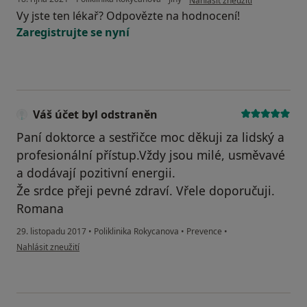
Nahlásit zneužití
Vy jste ten lékař? Odpovězte na hodnocení!
Zaregistrujte se nyní
Váš účet byl odstraněn
Paní doktorce a sestřičce moc děkuji za lidský a
profesionální přístup.Vždy jsou milé, usměvavé
a dodávají pozitivní energii.
Že srdce přeji pevné zdraví. Vřele doporučuji.
Romana
29. listopadu 2017
•
Poliklinika Rokycanova
•
Prevence
•
podle názoru uživatele Váš účet byl odstraněn
Nahlásit zneužití