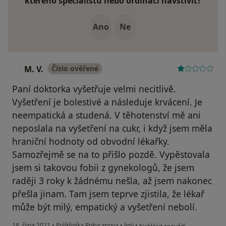
kterého specialistu nebo ordinaci navštívit?
Ano
Ne
M. V.
Číslo ověřené
M
Paní doktorka vyšetřuje velmi necitlivě.
Vyšetření je bolestivé a následuje krvácení. Je
neempatická a studená. V těhotenství mě ani
neposlala na vyšetření na cukr, i když jsem měla
hraniční hodnoty od obvodní lékařky.
Samozřejmě se na to přišlo pozdě. Vypěstovala
jsem si takovou fobii z gynekologů, že jsem
raději 3 roky k žádnému nešla, až jsem nakonec
přešla jinam. Tam jsem teprve zjistila, že lékař
může být milý, empatický a vyšetření nebolí.
podle názoru uživatele M. V.
18. října 2021
•
Poliklinika Rokycanova
•
Jiný
•