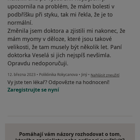
upozornila na problém, že mám bolesti v
podbříšku při styku, tak mi řekla, že je to
normální.
Změnila jsem doktora a zjistili mi nakonec, že
mám myomy v děloze, které jsou takové
velikosti, že tam musely být několik let. Paní
doktorka Veselá si jich nejspíš nevšimla.
Opravdu nedoporučuji.
podle názoru uživatele B.S.
12. března 2023
•
Poliklinika Rokycanova
•
Jiný
•
Nahlásit zneužití
Vy jste ten lékař? Odpovězte na hodnocení!
Zaregistrujte se nyní
Pomáhají vám názory rozhodovat o tom,