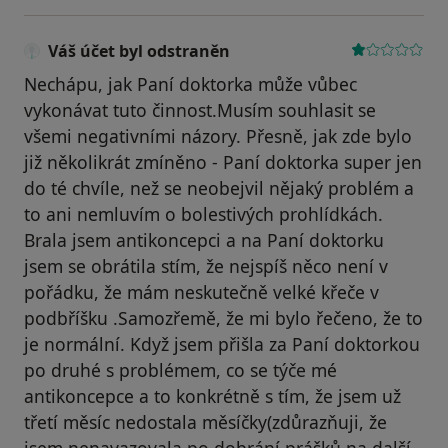
Váš účet byl odstraněn
Nechápu, jak Paní doktorka může vůbec
vykonávat tuto činnost.Musím souhlasit se
všemi negativními názory. Přesně, jak zde bylo
již několikrát zmíněno - Paní doktorka super jen
do té chvíle, než se neobejvil nějaký problém a
to ani nemluvím o bolestivých prohlídkách.
Brala jsem antikoncepci a na Paní doktorku
jsem se obrátila stím, že nejspíš něco není v
pořádku, že mám neskutečně velké křeče v
podbříšku .Samozřemě, že mi bylo řečeno, že to
je normální. Když jsem přišla za Paní doktorkou
po druhé s problémem, co se týče mé
antikoncepce a to konkrétně s tím, že jsem už
třetí měsíc nedostala měsíčky(zdůrazňuji, že