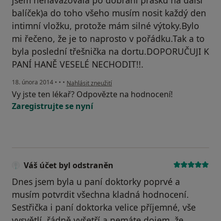
jsem nenavazovala po dobrání prášků na další
balíček)a do toho všeho musím nosit každý den
intimní vložku, protože mám silné výtoky.Bylo
mi řečeno, že je to naprosto v pořádku.Tak a to
byla poslední třešnička na dortu.DOPORUČUJI K
PANÍ HANĚ VESELÉ NECHODIT!!.
podle názoru uživatele Váš účet byl odstraněn
18. února 2014
•
•
•
Nahlásit zneužití
Vy jste ten lékař? Odpovězte na hodnocení!
Zaregistrujte se nyní
Váš účet byl odstraněn
Dnes jsem byla u paní doktorky poprvé a
musím potvrdit všechna kladná hodnocení.
Sestřička i paní doktorka velice příjemné, vše
vysvětlí, řádně vyšetří a nemáte dojem, že