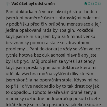
Váš účet byl odstraněn
Paní doktorka má velice laksní přístup chodila
jsem k ní poměrně často s obrovskými bolestmi
v podbříšku před či v průběhu menstruace a její
jedina opakovaná rada byl Ibalgin. Pokaždé
když jsem k ní šla jsem byla za 5 minut venku
bez znamky pomoci a stale se zdravotnimi
problemy... Paní doktorka je vždy se vším velice
rychle hotova bez dukladnosti hlavně aby jste
byli už pryč...Můj problém se vyřešil až tehdy
když jsem přešla k jiné pani doktorce která mi
udělala všechna možna vyštření díky kterým
jsem skončila na operačním stole. Kdyby mi na
to přišli dříve nedopadlo by to tak drasticky jak
to dopadlo... Tohoto lekáře vám drahé ženy a
maminky rozhodně nedoporučuji pokud chcete
lekáře který se o vám postará za jakekoli situace