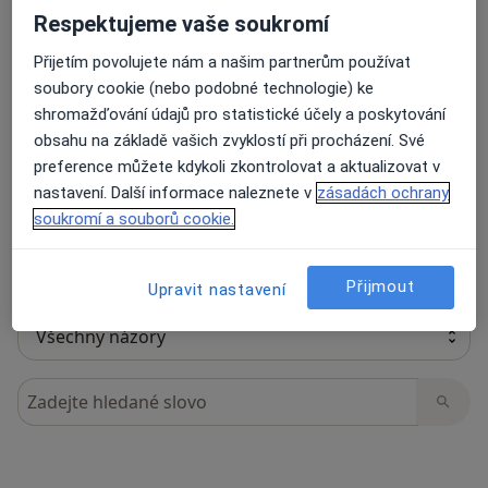
Respektujeme vaše soukromí
Přijetím povolujete nám a našim partnerům používat
75 názorů
soubory cookie (nebo podobné technologie) ke
shromažďování údajů pro statistické účely a poskytování
obsahu na základě vašich zvyklostí při procházení. Své
Recenze pacientů jsou pro nás důležité.
preference můžete kdykoli zkontrolovat a aktualizovat v
Specialisté nemají možnost zaplatit za
nastavení. Další informace naleznete v
zásadách ochrany
odstranění nebo změnu recenze pacienta.
soukromí a souborů cookie.
Další informace o názorech
Další informace.
Přijmout
Upravit nastavení
Hledejte v názorech