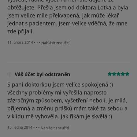
obtěžujete. Přešla jsem od doktora Lotka a byla
jsem velice mile překvapená, jak může lékař
jednat s pacientem. Jsem velice vděčná, že mne
zde přijali.
podle názoru uživatele Váš účet byl odstraněn
11. února 2014
•
•
•
Nahlásit zneužití
Váš účet byl odstraněn
S paní doktorkou jsem velice spokojená :)
všechny problémy mi vyřešila naprosto
zázračným způsobem, vyšetření nebolí, je milá,
příjemná a změnu prášků mám také za sebou a
v klidu mě vyhověla. Jak říkám je skvělá :)
podle názoru uživatele Váš účet byl odstraněn
15. ledna 2014
•
•
•
Nahlásit zneužití