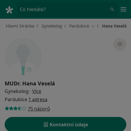
Hla
Co hledáte?
Hlavní Stránka
Gynekolog
Pardubice
Hana Veselá
Změna města
MUDr.
Hana Veselá
o specializacích
Gynekolog
·
Více
Pardubice
1 adresa
75 názorů
Kontaktní údaje