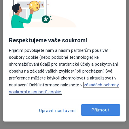
13 názorů
Černopolní 9, Brno
•
Mapa
Průměrné hodnocení na Apple a Play Store 4.5
Fakultní nemocnice Brno
Tento specialista nenabízí online rezervaci termínu na této adrese.
Respektujeme vaše soukromí
Rezervovat termín
Přijetím povolujete nám a našim partnerům používat
soubory cookie (nebo podobné technologie) ke
shromažďování údajů pro statistické účely a poskytování
obsahu na základě vašich zvyklostí při procházení. Své
preference můžete kdykoli zkontrolovat a aktualizovat v
nastavení. Další informace naleznete v
zásadách ochrany
soukromí a souborů cookie.
MUDr. Jonáš Petr
Přijmout
Upravit nastavení
Revmatolog
Křenová 14, Brno
•
Mapa