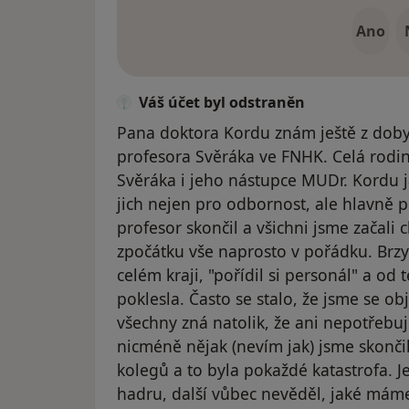
Ano
Váš účet byl odstraněn
Pana doktora Kordu znám ještě z doby
profesora Svěráka ve FNHK. Celá rodin
Svěráka i jeho nástupce MUDr. Kordu j
jich nejen pro odbornost, ale hlavně p
profesor skončil a všichni jsme začali 
zpočátku vše naprosto v pořádku. Brzy
celém kraji, "pořídil si personál" a o
poklesla. Často se stalo, že jsme se ob
všechny zná natolik, že ani nepotřebuj
nicméně nějak (nevím jak) jsme skonči
kolegů a to byla pokaždé katastrofa. 
hadru, další vůbec nevěděl, jaké máme