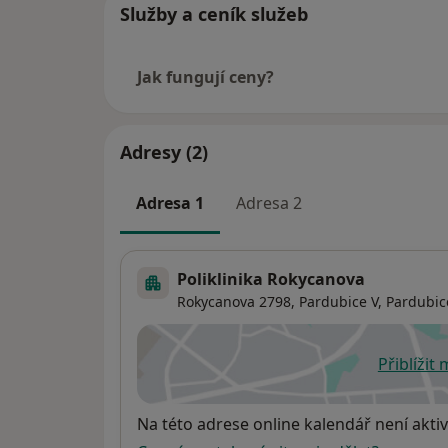
Služby a ceník služeb
Jak fungují ceny?
Adresy (2)
Adresa 1
Adresa 2
Poliklinika Rokycanova
Rokycanova 2798,
Pardubice V
,
Pardubic
Přiblížit
se
Dostupnost
Na této adrese online kalendář není aktiv