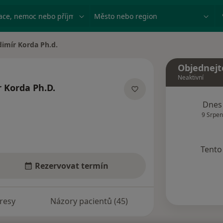
ace, nemoc nebo příjmení
Město nebo region
dimír Korda Ph.d.
ěsta
Objednejt
Neaktivní
r Korda Ph.D.
lizacích
Dnes
9 Srpen
Tento 
Rezervovat termín
resy
Názory pacientů (45)