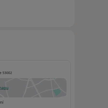
e
53002
 mapu
 otevře v nové záložce
ní