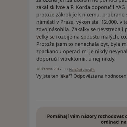
zakal sklivce a P. Korda doporučil YAG 
protože zákrok je k nicemu, probrano
náměstí v Praze, výkon stal 12.000, v 
zdvojnásobila. Zakalky se nevstrebaji p
velký se rozbije na spoustu malých, což
Protože jsem to nenechala byt, byla m
zpackanou operaci mi je nikdy nevynah
doporučil vitrektomii, u nej nikdy.
podle názoru uživatele Váš účet byl 
10. června 2017
•
•
•
Nahlásit zneužití
Vy jste ten lékař? Odpovězte na hodnocen
Pomáhají vám názory rozhodovat o 
ordinaci na