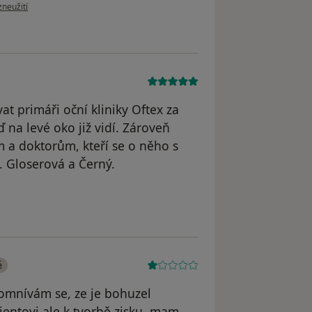
oru uživatele Jindra knapova
zneužití
t primáři oční kliniky Oftex za
na levé oko již vidí. Zároveň
 a doktorům, kteří se o něho s
 Gloserová a Černý.
le Gloserová, Černý
é
domnívám se, ze je bohuzel
entovi ale k tvorbě zisku, mam