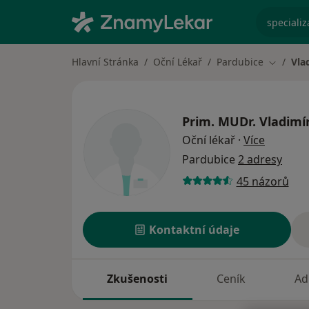
specializ
Hlavní Stránka
Oční Lékař
Pardubice
Vla
Změna m
Prim. MUDr.
Vladimí
o specia
Oční lékař
·
Více
Pardubice
2 adresy
45 názorů
Kontaktní údaje
Zkušenosti
Ceník
Ad