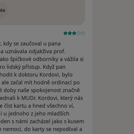
Ne
, kdy se zaučoval u pana
a uznávala odjakživa prof.
ako špičkové odborníky a vážila si
ro lidský přístup. Když pan
chodit k doktoru Kordovi, bylo
 ale začal mít hodně ordinací po
d té doby naše spokojenost značně
jednali k MUDr. Kordovi, který nás
e číst kartu a hned všechno ví,
li u jednoho z jeho mladších
Jeden s námi zacházel jako s kusem
 nemoci, do karty se nepodíval a