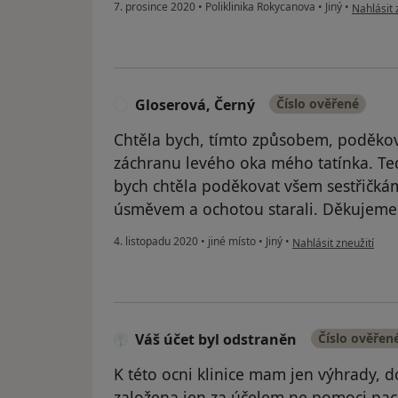
podle náz
7. prosince 2020
•
Poliklinika Rokycanova
•
Jiný
•
Nahlásit 
Gloserová, Černý
Číslo ověřené
G
Chtěla bych, tímto způsobem, poděkova
záchranu levého oka mého tatínka. Teď 
bych chtěla poděkovat všem sestřičkám
úsměvem a ochotou starali. Děkujeme.
podle názoru uživate
4. listopadu 2020
•
jiné místo
•
Jiný
•
Nahlásit zneužití
Váš účet byl odstraněn
Číslo ověřen
K této ocni klinice mam jen výhrady, 
založena jen za účelem ne pomoci paci