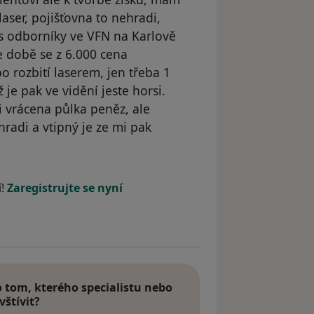
laser, pojišťovna to nehradi,
 s odborníky ve VFN na Karlově
te době se z 6.000 cena
o rozbití laserem, jen třeba 1
 je pak ve vidění jeste horsi.
i vrácena půlka peněz, ale
radi a vtipný je ze mi pak
odstraněn
í!
Zaregistrujte se nyní
tom, kterého specialistu nebo
vštívit?