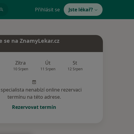
Přihlásit se
Jste lékař?
e se na ZnamyLekar.cz
Zítra
Út
St
Čt
Pá
10 Srpen
11 Srpen
12 Srpen
13 Srpen
14 Srp
specialista nenabízí online rezervaci
termínu na této adrese.
Rezervovat termín