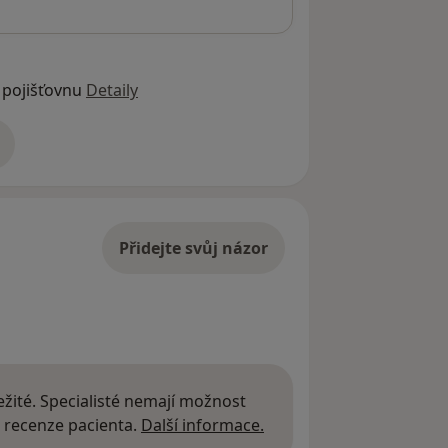
 pojišťovnu
Detaily
adrese
Přidejte svůj názor
žité. Specialisté nemají možnost
Další informace o názor
 recenze pacienta.
Další informace.