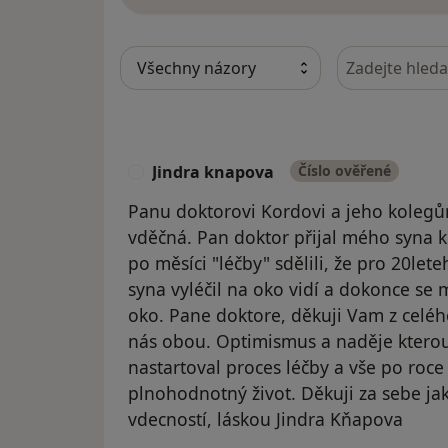
Hledejte v ná
Jindra knapova
Číslo ověřené
J
Panu doktorovi Kordovi a jeho kolegů
vděčná. Pan doktor přijal mého syna k
po měsíci "léčby" sdělili, že pro 20le
syna vyléčil na oko vidí a dokonce se 
oko. Pane doktore, děkuji Vam z celého
nás obou. Optimismus a naděje kterou
nastartoval proces léčby a vše po roce 
plnohodnotný život. Děkuji za sebe ja
vdecností, láskou Jindra Kňapova