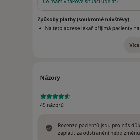
Co mám v takové situaci udělat?
Způsoby platby (soukromé návštěvy)
Na teto adrese lékař přijímá pacienty na
Více
o 
Názory
45 názorů
Recenze pacientů jsou pro nás důle
zaplatit za odstranění nebo změnu