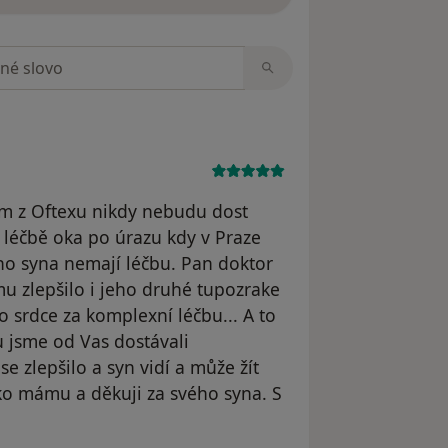
zorech
m z Oftexu nikdy nebudu dost
 léčbě oka po úrazu kdy v Praze
teho syna nemají léčbu. Pan doktor
mu zlepšilo i jeho druhé tupozrake
 srdce za komplexní léčbu... A to
 jsme od Vas dostávali
se zlepšilo a syn vidí a může žít
ko mámu a děkuji za svého syna. S