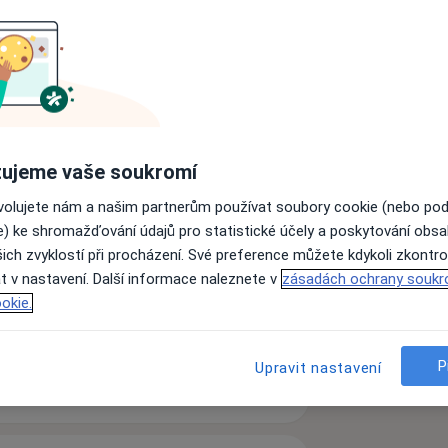
čních center a optik OFTEX. Specializuji
 a léčbu onemocnění sítnice a na
akulární degenerace.
ti ČLS JEP a České vitreoretinální
ropean Vitreoretinal Society,
ujeme vaše soukromí
etina) a také americké společnosti
ovolujete nám a našim partnerům používat soubory cookie (nebo po
e) ke shromažďování údajů pro statistické účely a poskytování obs
 v zahraniční odborné knize a 6 kapitol
ich zvyklostí při procházení. Své preference můžete kdykoli zkontro
puji a přednáším na odborných
t v nastavení. Další informace naleznete v
zásadách ochrany soukr
ejícím více než 40 odborných
okie.
diseases
P
Upravit nastavení
zkušenostech