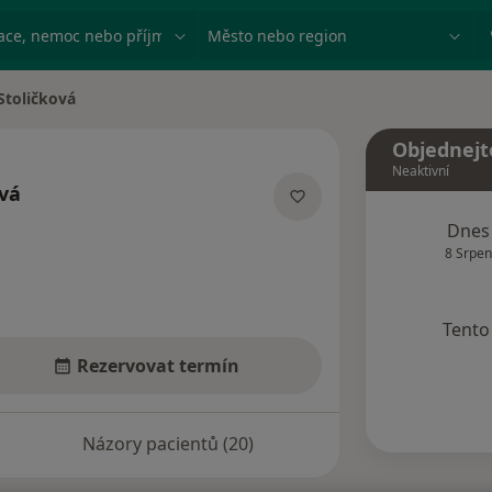
ace, nemoc nebo příjmení
Město nebo region
Stoličková
ta
Objednejt
Neaktivní
ová
lizacích
Dnes
8 Srpen
Tento 
Rezervovat termín
Názory pacientů (20)