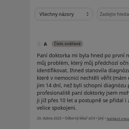
Hledejte v ná
A
Číslo ověřené
Paní doktorka mi byla hned po první 
můj problém, který můj předchozí očn
identifikovat. Ihned stanovila diagnózu
které v nemocnici nechtěli věřit (mám
jim 14 dní, než byli schopni diagnózu 
profesionalitě paní doktorky jsem moh
ji již přes 10 let a postupně se přidal 
velice spokojeni.
podle názoru 
29. dubna 2025
•
Odborný lékař oční
•
Jiný
•
Nahlásit zneuž