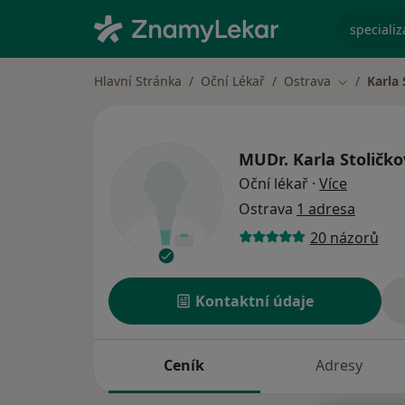
specializ
Hlavní Stránka
Oční Lékař
Ostrava
Karla 
Změna měs
MUDr.
Karla Stoličk
o specia
Oční lékař
·
Více
Ostrava
1 adresa
20 názorů
Kontaktní údaje
Ceník
Adresy