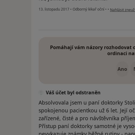
podle názoru u
13. listopadu 2017
•
Odborný lékař oční
•
•
Nahlásit zneuži
Pomáhají vám názory rozhodovat o 
ordinaci na
Ano
Váš účet byl odstraněn
Absolvovala jsem u paní doktorky Stoli
spokojenou pacientkou už 6 let. Její 
zařízené, čisté a pro návštěvníka příje
Přístup paní doktorky samotné je vyso
nevykazuje známky běžné rutiny - nao