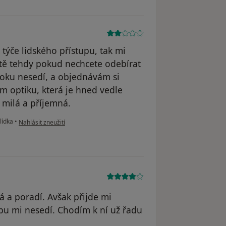
 týče lidského přístupu, tak mi
tě tehdy pokud nechcete odebírat
v oku nesedí, a objednávám si
m optiku, která je hned vedle
e milá a příjemná.
podle názoru uživatele Váš účet byl odstraněn
lídka
•
Nahlásit zneužití
á a poradí. Avšak přijde mi
pu mi nesedí. Chodím k ní už řadu