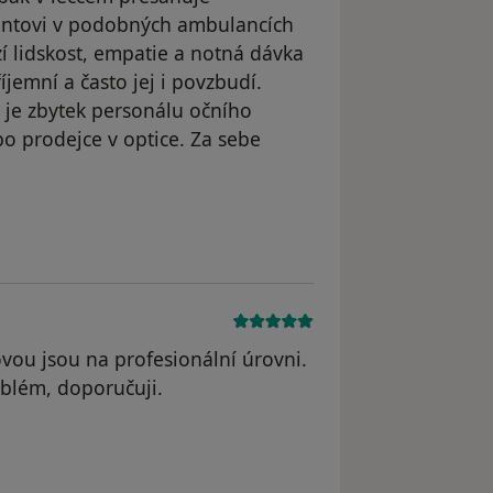
ientovi v podobných ambulancích
í lidskost, empatie a notná dávka
íjemní a často jej i povzbudí.
í je zbytek personálu očního
bo prodejce v optice. Za sebe
ele Váš účet byl odstraněn
ovou jsou na profesionální úrovni.
blém, doporučuji.
straněn