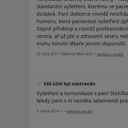
standardní vyšetření, kterému se pac
dostává. Paní doktorce rovněž nescház
humoru, která pacientovi vyšetření zpř
Stejně přívětivý a rovněž profesionáln
centra, ať už jde o zdravotní sestru ne
mohu tohoto lékaře jenom doporučit.
podle názoru uživat
20. října 2017
•
Odborný lékař oční
•
•
Nahlásit zneužití
Váš účet byl odstraněn
Vyšetření a komunikace s paní Stoličk
Nikdy jsem s ní neměla sebemenší pro
podle názoru uživatele Váš účet byl od
5. února 2014
•
•
•
Nahlásit zneužití