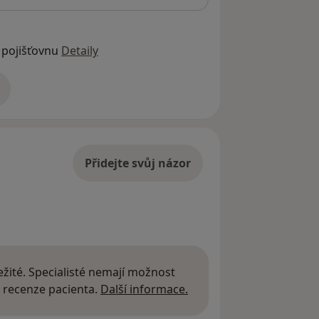
 pojišťovnu
Detaily
adrese
Přidejte svůj názor
žité. Specialisté nemají možnost
Další informace o názor
 recenze pacienta.
Další informace.