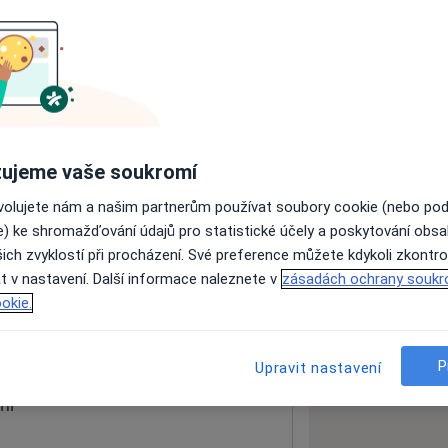
ách nejsou k dispozici
ádné informace o svých službách.
ujeme vaše soukromí
ovolujete nám a našim partnerům používat soubory cookie (nebo po
e) ke shromažďování údajů pro statistické účely a poskytování obs
ich zvyklostí při procházení. Své preference můžete kdykoli zkontro
t v nastavení. Další informace naleznete v
zásadách ochrany soukr
okie.
 mapu
 otevře v nové záložce
P
Upravit nastavení
ní