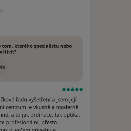
živatele Barbora
tí
tom, kterého specialistu nebo
vštívit?
Ne
čkové řadu vyšetření a jsem její
oční centrum je vkusně a moderně
mné, a to jak ordinace, tak optika.
ce profesionální, přesto
pak v lecčem přesahuje