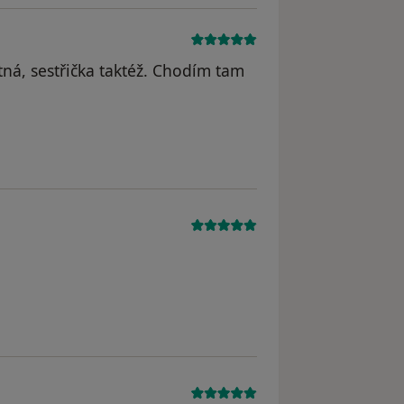
ná, sestřička taktéž. Chodím tam
dstraněn