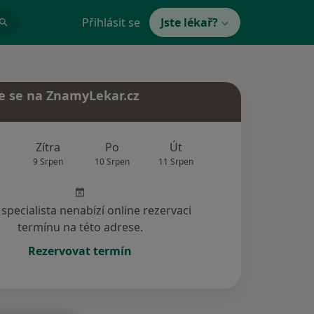
Přihlásit se
Jste lékař?
e se na ZnamyLekar.cz
Zítra
Po
Út
St
Čt
9 Srpen
10 Srpen
11 Srpen
12 Srpen
13 Srp
specialista nenabízí online rezervaci
termínu na této adrese.
Rezervovat termín