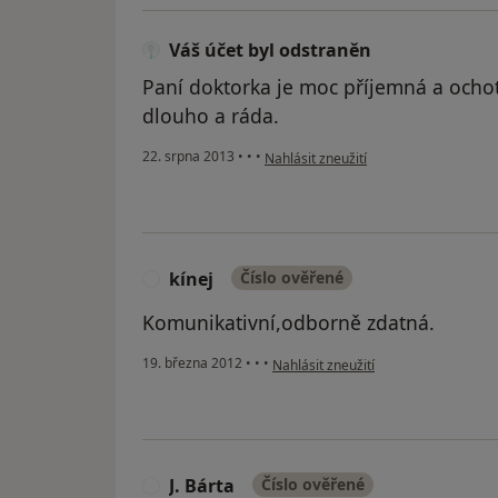
Váš účet byl odstraněn
Paní doktorka je moc příjemná a ochot
dlouho a ráda.
podle názoru uživatele Váš účet byl o
22. srpna 2013
•
•
•
Nahlásit zneužití
kínej
Číslo ověřené
K
Komunikativní,odborně zdatná.
podle názoru uživatele kínej
19. března 2012
•
•
•
Nahlásit zneužití
J. Bárta
Číslo ověřené
J