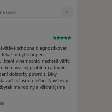
zorech
návštěvě schopna diagnostikovat
í lékař nebyl schopen
, které v nemocnici nechtěli věřit,
 celkem vzácný problém) a trvalo
paní doktorky potvrdit. Díky
la začít včasnou léčbu. Navštěvuji
i zbytek mé rodiny a všichni jsme
uživatele A
ití