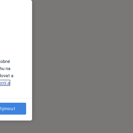
dobné
ahu na
lovat a
omí a
řijmout