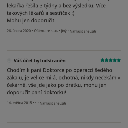
lekařka řešila 3 týdny a bez výsledku. Více
takových lěkařů a sestřiček :)
Mohu jen doporučit
podle názoru uživatele Váš účet byl 
26. února 2020
•
Oftimcare s.r.o.
•
Jiný
•
Nahlásit zneužití
Váš účet byl odstraněn
Chodím k paní Doktorce po operacci šedého
zákalu, je velice milá, ochotná, nikdy nečekám v
čekárně, vše jde jako po drátku, mohu jen
doporučit paní doktorku!
podle názoru uživatele Váš účet byl odstraněn
14. května 2015
•
•
•
Nahlásit zneužití