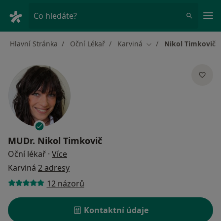
Hla
Co hledáte?
Hlavní Stránka
Oční Lékař
Karviná
Nikol Timkovič
Změna města
MUDr.
Nikol Timkovič
o specializacích
Oční lékař
·
Více
Karviná
2 adresy
12 názorů
Kontaktní údaje