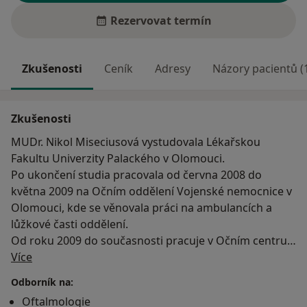
Rezervovat termín
Zkušenosti
Ceník
Adresy
Názory pacientů (
Zkušenosti
MUDr. Nikol Miseciusová vystudovala Lékařskou
Fakultu Univerzity Palackého v Olomouci.
Po ukončení studia pracovala od června 2008 do
května 2009 na Očním oddělení Vojenské nemocnice v
Olomouci, kde se věnovala práci na ambulancích a
lůžkové časti oddělení.
Od roku 2009 do současnosti pracuje v Očním centru
O mně
Agel v Ostravě – Vítkovicích, kde se věnuje komplexní
Více
diagnostické péči na úrovni současných poznatků
Odborník na:
medicíny, diagnostice a léčbě zeleného zákalu a
Oftalmologie
onemocnění sítnice. Provádí chirurgické výkony v