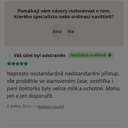
Pomáhají vám názory rozhodovat o tom,
kterého specialistu nebo ordinaci navštívit?
Ano
Ne
Váš účet byl odstraněn
Návštěva ověřená
Naprosto nestandardně nadstandardní přístup,
vše proběhlo ve stanoveném čase, sestřička i
paní doktorka byly velice milé a ochotné. Mohu
jen a jen doporučit.
podle názoru uživatele Váš účet byl odstraněn
2. května 2015
•
•
•
Nahlásit zneužití