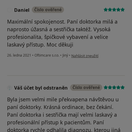
Daniel
Číslo ověřené
D
Maximální spokojenost. Paní doktorka milá a
naprosto úžasná a sestřička taktéž. Vysoká
profesionalita, špičkové vybavení a velice
laskavý přístup. Moc děkuji
podle názoru uživatele Daniel
26. ledna 2021
•
Oftimcare s.r.o.
•
Jiný
•
Nahlásit zneužití
Váš účet byl odstraněn
Číslo ověřené
Byla jsem velmi mile překvapena návštěvou u
paní doktorky. Krásná ordinace, bez čekání.
Paní doktorka i sestřička mají velmi laskavý a
profesionální přístup k pacientům. Paní
doktorka rychle odhalila diagnozu, kterou jiná