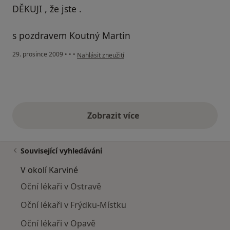
DĚKUJI , že jste .
s pozdravem Koutný Martin
podle názoru uživatele Pacient
29. prosince 2009
•
•
•
Nahlásit zneužití
Zobrazit více
výše uvedené názory
Související vyhledávání
V okolí Karviné
Oční lékaři v Ostravě
Oční lékaři v Frýdku-Místku
Oční lékaři v Opavě