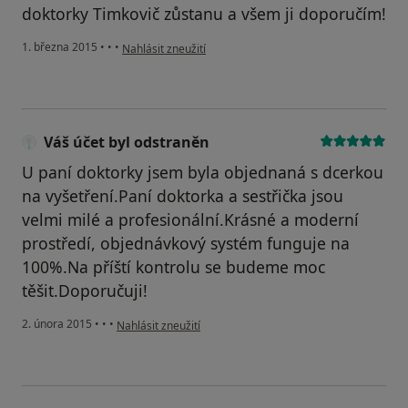
doktorky Timkovič zůstanu a všem ji doporučím!
podle názoru uživatele Váš účet byl odstraněn
1. března 2015
•
•
•
Nahlásit zneužití
Váš účet byl odstraněn
U paní doktorky jsem byla objednaná s dcerkou
na vyšetření.Paní doktorka a sestřička jsou
velmi milé a profesionální.Krásné a moderní
prostředí, objednávkový systém funguje na
100%.Na příští kontrolu se budeme moc
těšit.Doporučuji!
podle názoru uživatele Váš účet byl odstraněn
2. února 2015
•
•
•
Nahlásit zneužití