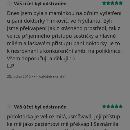
Váš účet byl odstraněn
Dnes jsem byla s maminkou na očním vyšetření
u paní doktorky Timkovič, ve Frýdlantu. Byli
jsme překvapení jak z krásného prostředí, tak z
velice příjemného přístupu sestřičky a hlavně
milém a laskavém přístupu pani doktorky. Je to
k nesrovnání s konkurenční amb. na poliklinice.
Všem doporučuji a děkuji :-)
L.P
podle názoru uživatele Váš účet byl odstraněn
28. ledna 2015
•
•
•
Nahlásit zneužití
Váš účet byl odstraněn
pídoktorka je velice milá,usměvavá, její přístup
ke mě jako pacientovi mě překvapil.Seznámila