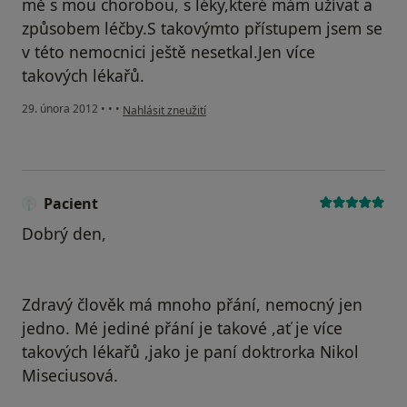
mě s mou chorobou, s léky,které mám užívat a
způsobem léčby.S takovýmto přístupem jsem se
v této nemocnici ještě nesetkal.Jen více
takových lékařů.
podle názoru uživatele Váš účet byl odstraněn
29. února 2012
•
•
•
Nahlásit zneužití
Pacient
Dobrý den,
Zdravý člověk má mnoho přání, nemocný jen
jedno. Mé jediné přání je takové ,ať je více
takových lékařů ,jako je paní doktrorka Nikol
Miseciusová.