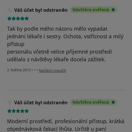
Váš účet byl odstraněn
Návštěva ověřená
Tak by podle mého názoru mělo vypadat
jednání lékaře i sestry. Ochota, vstřícnost a milý
přístup
personálu včetně velice příjemné prostředí
udělalo z návštěvy lékaře docela zážitek.
podle názoru uživatele Váš účet byl odstraněn
2. května 2015
•
•
•
Nahlásit zneužití
Váš účet byl odstraněn
Návštěva ověřená
Moderní prostředí, profesionální přístup, krátká
objednávková čekací lhůta. Určitě u paní