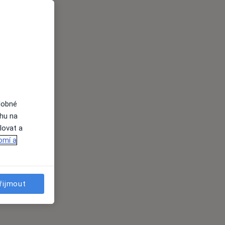
dobné
ahu na
lovat a
omí a
řijmout