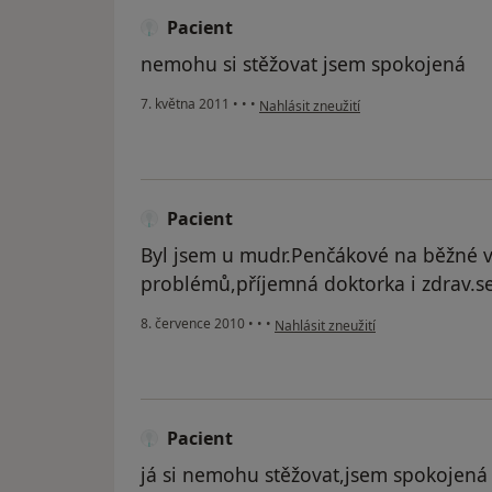
Pacient
nemohu si stěžovat jsem spokojená
podle názoru uživatele Pacient
7. května 2011
•
•
•
Nahlásit zneužití
Pacient
Byl jsem u mudr.Penčákové na běžné v
problémů,příjemná doktorka i zdrav.ses
podle názoru uživatele Pacient
8. července 2010
•
•
•
Nahlásit zneužití
Pacient
já si nemohu stěžovat,jsem spokojená