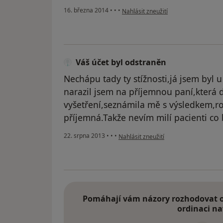
podle názoru uživatele Váš účet byl 
16. března 2014
•
•
•
Nahlásit zneužití
Váš účet byl odstraněn
Nechápu tady ty stížnosti,já jsem byl 
narazil jsem na příjemnou paní,která
vyšetření,seznámila mě s výsledkem,ro
příjemná.Takže nevím milí pacienti co 
podle názoru uživatele Váš účet byl o
22. srpna 2013
•
•
•
Nahlásit zneužití
Pomáhají vám názory rozhodovat o 
ordinaci na