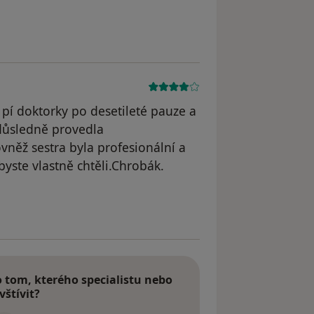
odstraněn
u pí doktorky po desetileté pauze a
 důsledně provedla
vněž sestra byla profesionální a
byste vlastně chtěli.Chrobák.
dstraněn
tom, kterého specialistu nebo
vštívit?