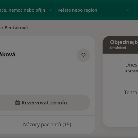
ace, nemoc nebo příjmení
Město nebo region
r Penčáková
ta
Objednejt
Neaktivní
áková
lizacích
Dnes
9 Srpen
Tento 
Rezervovat termín
Názory pacientů (15)