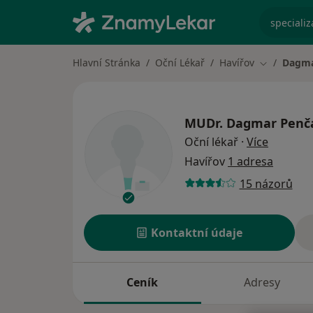
specializ
Hlavní Stránka
Oční Lékař
Havířov
Dagma
Změna měs
MUDr.
Dagmar Penč
o specia
Oční lékař
·
Více
Havířov
1 adresa
15 názorů
Kontaktní údaje
Ceník
Adresy