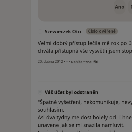
Ano
Szewieczek Oto
Číslo ověřené
S
Velmi dobrý přístup lečila mě rok po
chvála,přístupná vše vysvětli jsem st
podle názoru uživatele Szewieczek O
20. dubna 2012
•
•
•
Nahlásit zneužití
Váš účet byl odstraněn
"Špatné vyšetření, nekomunikuje, nevys
souhlasim.
Asi dva tydny me dost bolely oci, i hn
unavene jak se mi snazila namluvit.