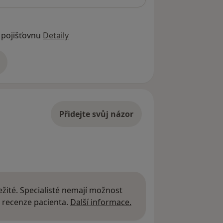
 pojišťovnu
Detaily
adrese
Přidejte svůj názor
žité. Specialisté nemají možnost
Další informace o názor
 recenze pacienta.
Další informace.