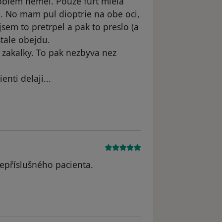
oblem nemel. Pouze furt mlela
le. No mam pul dioptrie na obe oci,
sem to pretrpel a pak to preslo (a
stale obejdu.
 zakalky. To pak nezbyva nez
enti delaji...
dstraněn
nepříslušného pacienta.