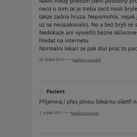
Navic nikdy predtim jsem podobny pr
neco o tom ze je treba zacit nosit bry
takze zadna hruza. Nepomohla, nejak j
uz se neopakovalo). No a bez bryli se 
Nedokaze ani vysvetlit bezne sklivcove
hledat na internetu.
Normalni lekari se pak divi proc to paci
podle názoru uživatele Váš účet byl o
26. ledna 2012
•
•
•
Nahlásit zneužití
Pacient
Příjemná,i přes plnou čekárnu ošetří 
podle názoru uživatele Pacient
2. srpna 2011
•
•
•
Nahlásit zneužití