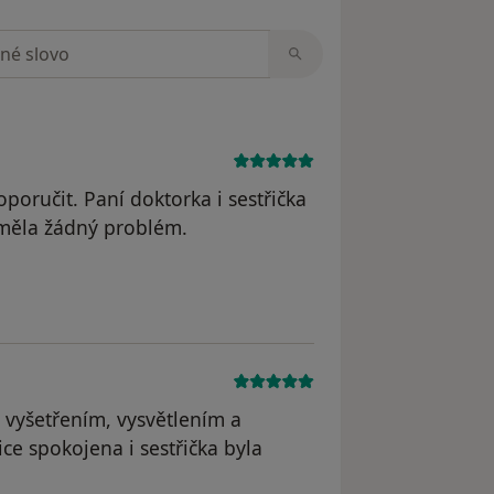
zorech
oručit. Paní doktorka i sestřička
eměla žádný problém.
straněn
s vyšetřením, vysvětlením a
ce spokojena i sestřička byla