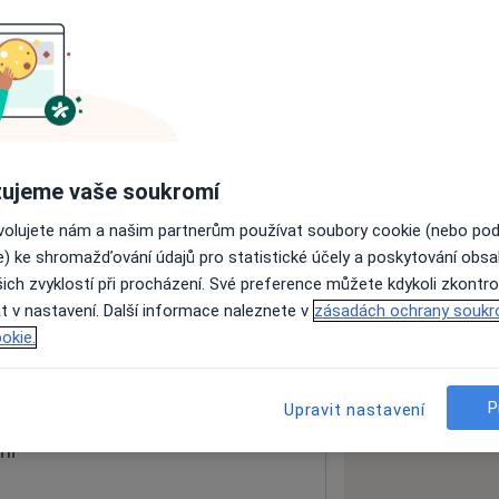
ách nejsou k dispozici
ádné informace o svých službách.
ujeme vaše soukromí
ovolujete nám a našim partnerům používat soubory cookie (nebo po
e) ke shromažďování údajů pro statistické účely a poskytování obs
ich zvyklostí při procházení. Své preference můžete kdykoli zkontro
t v nastavení. Další informace naleznete v
zásadách ochrany soukr
okie.
 mapu
 otevře v nové záložce
P
Upravit nastavení
ní