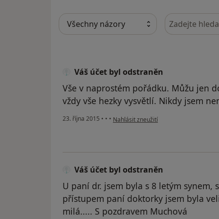
Hledejte v ná
Váš účet byl odstraněn
Vše v naprostém pořádku. Můžu jen dop
vždy vše hezky vysvětlí. Nikdy jsem n
podle názoru uživatele Váš účet byl od
23. října 2015
•
•
•
Nahlásit zneužití
Váš účet byl odstraněn
U paní dr. jsem byla s 8 letým synem, 
přístupem paní doktorky jsem byla veli
milá..... S pozdravem Muchová