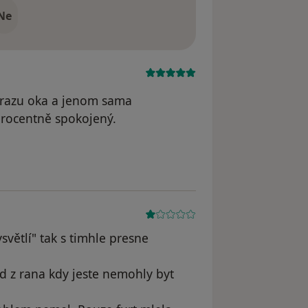
Ne
 ůrazu oka a jenom sama
oprocentně spokojený.
to
větlí" tak s timhle presne
ed z rana kdy jeste nemohly byt