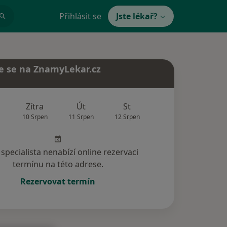
Přihlásit se
Jste lékař?
e se na ZnamyLekar.cz
Zítra
Út
St
Čt
Pá
10 Srpen
11 Srpen
12 Srpen
13 Srpen
14 Srp
specialista nenabízí online rezervaci
termínu na této adrese.
Rezervovat termín