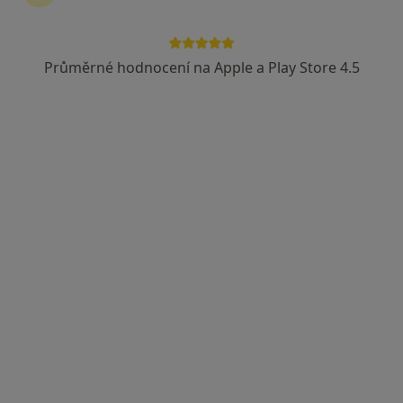
Průměrné hodnocení na Apple a Play Store 4.5
Lucie Janalíková DiS., Cert. MDT
·
Více
Fyzioterapeut, Diagnostik, Terapeut
14 názorů
Františka Formana 251/13, Ostrava
•
Mapa
Lucie Janalíková DiS.
Diagnostické vyšetření
850 Kč
Tento specialista nenabízí online rezervaci termínu na této adrese.
Rezervovat termín