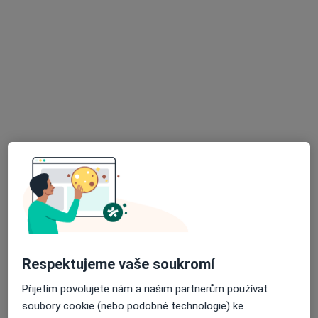
Bc. Marcela Tichavská
·
Více
Fyzioterapeut
Františka Formana 251/13, Ostrava
•
Mapa
Fyzioness
Diagnostické vyšetření
od 850 kč
Tento specialista nenabízí online rezervaci termínu na této adrese.
Rezervovat termín
Respektujeme vaše soukromí
Přijetím povolujete nám a našim partnerům používat
soubory cookie (nebo podobné technologie) ke