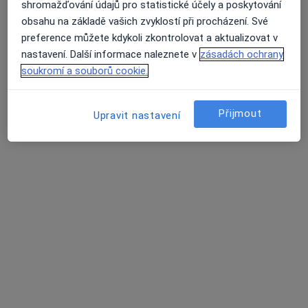
shromažďování údajů pro statistické účely a poskytování
obsahu na základě vašich zvyklostí při procházení. Své
MUDr. Simona Valečková
preference můžete kdykoli zkontrolovat a aktualizovat v
·
Více
Oční lékař
nastavení. Další informace naleznete v
zásadách ochrany
22 názorů
soukromí a souborů cookie.
Hlavní 12, Šenov
•
Mapa
Oční ambulance Šenov
Přijmout
Upravit nastavení
Diagnostické vyšetření
Cena nebyla přidána
Tento specialista nenabízí online rezervaci termínu na této adrese.
Rezervovat termín