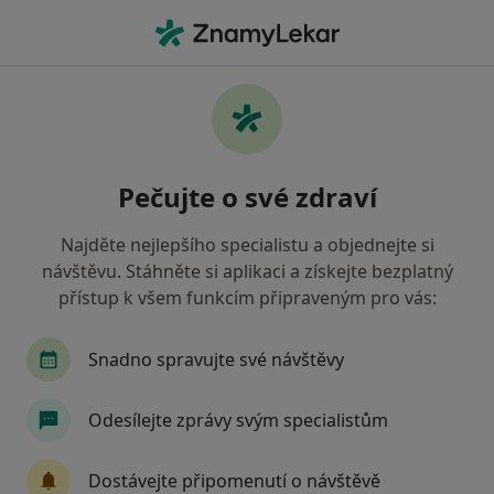
Hla
Diagnostické Vyšetření • Ostrava-Zabřeh , moravskoslezský
Filtry
• 1
Mapa
Diagnostické vyšetření Ostrava-Zabřeh
Pečujte o své zdraví
Jak řadíme výsledky vyhledávání?
Najděte nejlepšího specialistu a objednejte si
návštěvu. Stáhněte si aplikaci a získejte bezplatný
Jakého specialistu hledáte?
přístup k všem funkcím připraveným pro vás:
Oční lékař
Fyzioterapeut
Chirurg
Int
Snadno spravujte své návštěvy
Odesílejte zprávy svým specialistům
Dostávejte připomenutí o návštěvě