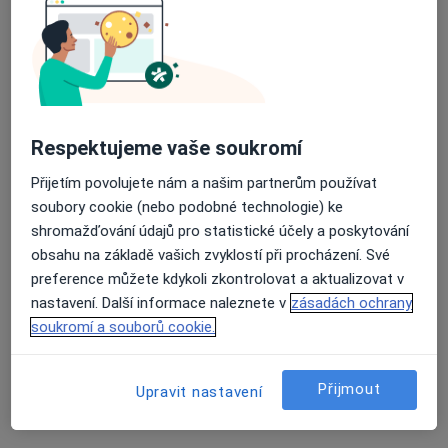
10 názorů
Dr. Martínka 7/1491, Ostrava
•
Mapa
Průměrné hodnocení na Apple a Play Store 4.5
Poliklinika Hrabůvka s.r.o.
Tento specialista nenabízí online rezervaci termínu na této adrese.
Respektujeme vaše soukromí
Rezervovat termín
Přijetím povolujete nám a našim partnerům používat
soubory cookie (nebo podobné technologie) ke
shromažďování údajů pro statistické účely a poskytování
obsahu na základě vašich zvyklostí při procházení. Své
preference můžete kdykoli zkontrolovat a aktualizovat v
nastavení. Další informace naleznete v
zásadách ochrany
soukromí a souborů cookie.
Poliklinika Hrabůvka s.r.o.
Přijmout
Upravit nastavení
·
Více
Logoped, Alergolog, Chirurg
236 názorů