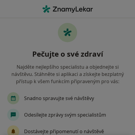
Hla
Endokrinolog • Ostrava, moravskoslezský
Filtry
• 1
Mapa
Doporučení endokrinologové s
Pečujte o své zdraví
Zaměstnanecká pojišťovna Škoda Ostrava
Jak řadíme výsledky vyhledávání?
Najděte nejlepšího specialistu a objednejte si
návštěvu. Stáhněte si aplikaci a získejte bezplatný
přístup k všem funkcím připraveným pro vás:
Snadno spravujte své návštěvy
Odesílejte zprávy svým specialistům
MUDr. Jana Černá
Dostávejte připomenutí o návštěvě
Endokrinolog, Pediatr