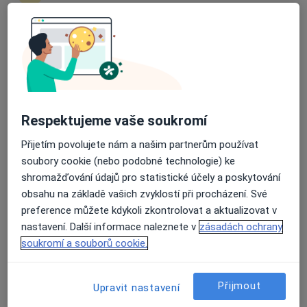
2 názory
17. listopadu 1790, Ostrava
•
Mapa
Průměrné hodnocení na Apple a Play Store 4.5
Fakultní nemocnice Ostrava
Tento specialista nenabízí online rezervaci termínu na této adrese.
Rezervovat termín
Respektujeme vaše soukromí
Přijetím povolujete nám a našim partnerům používat
soubory cookie (nebo podobné technologie) ke
shromažďování údajů pro statistické účely a poskytování
obsahu na základě vašich zvyklostí při procházení. Své
preference můžete kdykoli zkontrolovat a aktualizovat v
nastavení. Další informace naleznete v
zásadách ochrany
soukromí a souborů cookie.
MUDr. Dušan Vavroš
Endokrinolog
Přijmout
Upravit nastavení
32 názorů