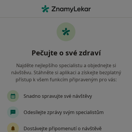
Hla
Endokrinolog • Ostrava, moravskoslezský
Filtry
Mapa
Endokrinolog Ostrava
Pečujte o své zdraví
Jak řadíme výsledky vyhledávání?
Najděte nejlepšího specialistu a objednejte si
návštěvu. Stáhněte si aplikaci a získejte bezplatný
Jakou pojišťovnu máte?
přístup k všem funkcím připraveným pro vás:
Všeobecná zdravotní pojišťovna
Zdravotní poj
Snadno spravujte své návštěvy
Odesílejte zprávy svým specialistům
Dostávejte připomenutí o návštěvě