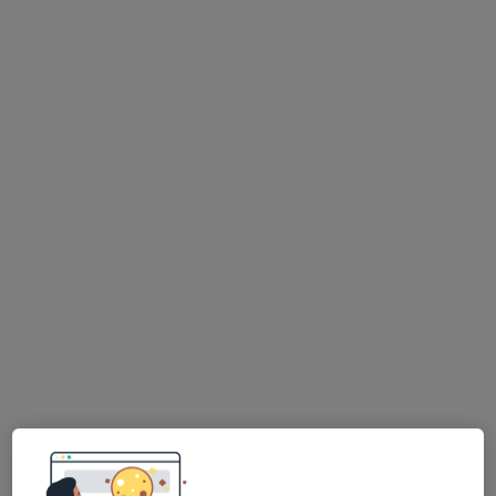
MUDr. Gabriela Wajdová
·
Více
Endokrinolog
Dělnická 1132/24, Havířov
•
Mapa
Nemocnice s poliklinikou Havířov, p.o., Endokrinologická ambulance
Tento specialista nenabízí online rezervaci termínu na této adrese.
Rezervovat termín
Ivana Hološová