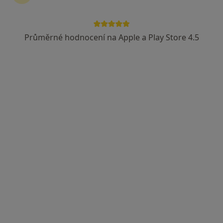
Průměrné hodnocení na Apple a Play Store 4.5
Silesia Medical s.r.o.
·
Více
Endokrinolog, Chirurg, Dermatolog
40 názorů
Havanská 6145/4A, Ostrava
•
Mapa
Silesia Medical s.r.o.
Tato klinika nemá specialisty s dostupnými termíny v online kalendáři
Zobrazit profil