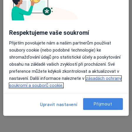
Endokrinolog, Internista
2 názory
Dlouhá tř. 1134/83, Havířov
•
Mapa
Odborný lékař endokrinologie
Respektujeme vaše soukromí
Tento specialista nenabízí online rezervaci termínu na této adrese.
Přijetím povolujete nám a našim partnerům používat
Rezervovat termín
soubory cookie (nebo podobné technologie) ke
shromažďování údajů pro statistické účely a poskytování
obsahu na základě vašich zvyklostí při procházení. Své
preference můžete kdykoli zkontrolovat a aktualizovat v
nastavení. Další informace naleznete v
zásadách ochrany
soukromí a souborů cookie.
Přijmout
Upravit nastavení
Ivana Lubojacká
Endokrinolog, Internista
18 názorů