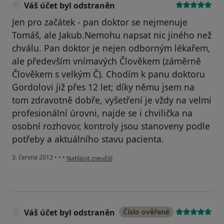
Váš účet byl odstraněn
Jen pro začátek - pan doktor se nejmenuje
Tomáš, ale Jakub.Nemohu napsat nic jiného než
chválu. Pan doktor je nejen odborným lékařem,
ale především vnímavých Člověkem (záměrně
Člověkem s velkým Č). Chodím k panu doktoru
Gordolovi již přes 12 let; díky němu jsem na
tom zdravotně dobře, vyšetření je vždy na velmi
profesionální úrovni, najde se i chvilička na
osobní rozhovor, kontroly jsou stanoveny podle
potřeby a aktuálního stavu pacienta.
podle názoru uživatele Váš účet byl odstraněn
3. června 2012
•
•
•
Nahlásit zneužití
Váš účet byl odstraněn
Číslo ověřené