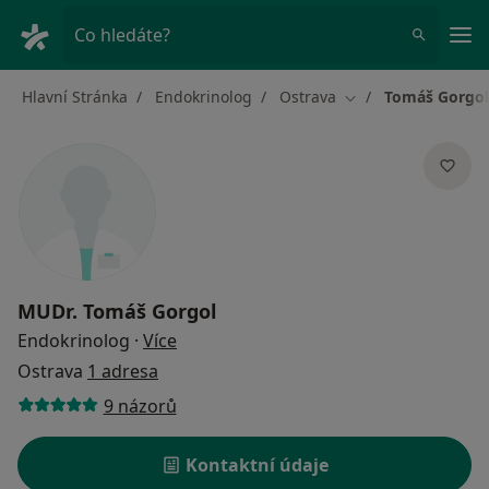
Hla
Co hledáte?
Hlavní Stránka
Endokrinolog
Ostrava
Tomáš Gorgol
Změna města
MUDr.
Tomáš Gorgol
o specializacích
Endokrinolog
·
Více
Ostrava
1 adresa
9 názorů
Kontaktní údaje