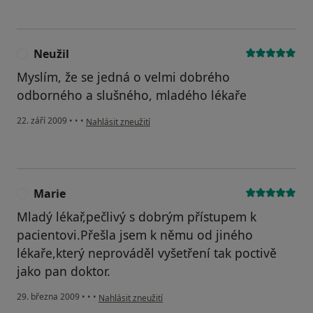
Neužil
N
Myslím, že se jedná o velmi dobrého
odborného a slušného, mladého lékaře
podle názoru uživatele Neužil
22. září 2009
•
•
•
Nahlásit zneužití
Marie
M
Mladý lékař,pečlivý s dobrým přístupem k
pacientovi.Přešla jsem k němu od jiného
lékaře,který neprováděl vyšetření tak poctivě
jako pan doktor.
podle názoru uživatele Marie
29. března 2009
•
•
•
Nahlásit zneužití