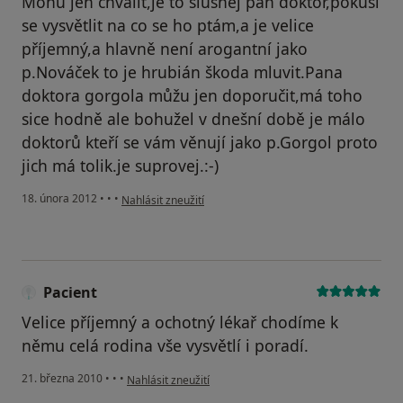
Mohu jen chválit,je to slušnej pan doktor,pokusí
se vysvětlit na co se ho ptám,a je velice
příjemný,a hlavně není arogantní jako
p.Nováček to je hrubián škoda mluvit.Pana
doktora gorgola můžu jen doporučit,má toho
sice hodně ale bohužel v dnešní době je málo
doktorů kteří se vám věnují jako p.Gorgol proto
jich má tolik.je suprovej.:-)
podle názoru uživatele Váš účet byl odstraněn
18. února 2012
•
•
•
Nahlásit zneužití
Pacient
Velice příjemný a ochotný lékař chodíme k
němu celá rodina vše vysvětlí i poradí.
podle názoru uživatele Pacient
21. března 2010
•
•
•
Nahlásit zneužití