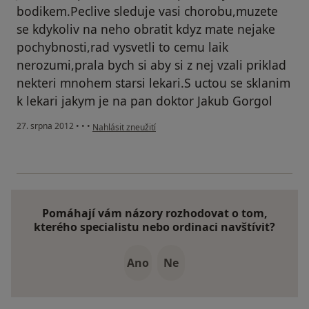
bodikem.Peclive sleduje vasi chorobu,muzete
se kdykoliv na neho obratit kdyz mate nejake
pochybnosti,rad vysvetli to cemu laik
nerozumi,prala bych si aby si z nej vzali priklad
nekteri mnohem starsi lekari.S uctou se sklanim
k lekari jakym je na pan doktor Jakub Gorgol
podle názoru uživatele Váš účet byl odstraněn
27. srpna 2012
•
•
•
Nahlásit zneužití
Pomáhají vám názory rozhodovat o tom,
kterého specialistu nebo ordinaci navštívit?
Ano
Ne