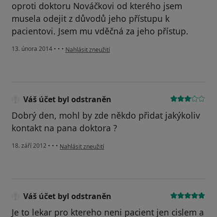
oproti doktoru Nováčkovi od kterého jsem
musela odejit z důvodů jeho přístupu k
pacientovi. Jsem mu vděčná za jeho přístup.
podle názoru uživatele Váš účet byl odstraněn
13. února 2014
•
•
•
Nahlásit zneužití
Váš účet byl odstraněn
Dobrý den, mohl by zde někdo přidat jakýkoliv
kontakt na pana doktora ?
podle názoru uživatele Váš účet byl odstraněn
18. září 2012
•
•
•
Nahlásit zneužití
Váš účet byl odstraněn
Je to lekar pro ktereho neni pacient jen cislem a