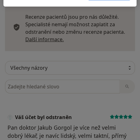
Recenze pacientů jsou pro nás důležité.
Specialisté nemají možnost zaplatit za
odstranění nebo změnu recenze pacienta.
Další informace o názorech
Další informace.
Hledejte v názorech
Váš účet byl odstraněn
Pan doktor Jakub Gorgol je více než velmi
dobrý lékař, je navíc lidský, velmi taktní, přímý