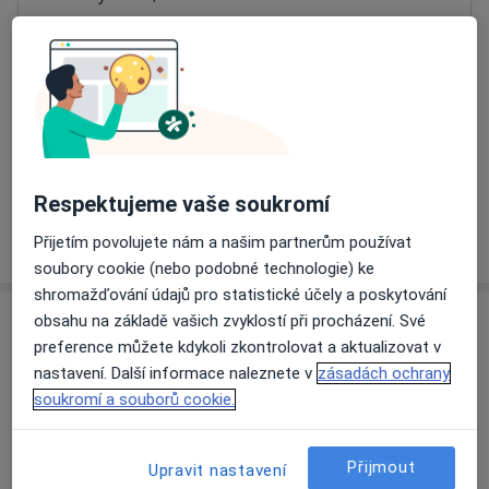
Přiblížit mapu
se otevře v nové záložce
Dostupnost
Na této adrese online kalendář není aktivní
Co mám v takové situaci udělat?
Respektujeme vaše soukromí
Více
Přijetím povolujete nám a našim partnerům používat
o adrese
soubory cookie (nebo podobné technologie) ke
shromažďování údajů pro statistické účely a poskytování
obsahu na základě vašich zvyklostí při procházení. Své
Názory
preference můžete kdykoli zkontrolovat a aktualizovat v
nastavení. Další informace naleznete v
zásadách ochrany
Přidejte svůj názor
soukromí a souborů cookie.
Přijmout
Upravit nastavení
9 názorů