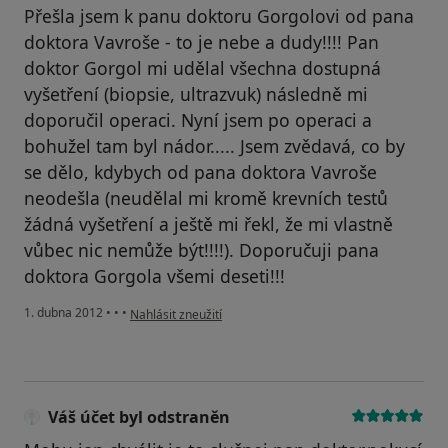
Přešla jsem k panu doktoru Gorgolovi od pana
doktora Vavroše - to je nebe a dudy!!!! Pan
doktor Gorgol mi udělal všechna dostupná
vyšetření (biopsie, ultrazvuk) následně mi
doporučil operaci. Nyní jsem po operaci a
bohužel tam byl nádor..... Jsem zvědavá, co by
se dělo, kdybych od pana doktora Vavroše
neodešla (neudělal mi kromě krevních testů
žádná vyšetření a ještě mi řekl, že mi vlastně
vůbec nic nemůže být!!!!). Doporučuji pana
doktora Gorgola všemi deseti!!!
podle názoru uživatele Váš účet byl odstraněn
1. dubna 2012
•
•
•
Nahlásit zneužití
Váš účet byl odstraněn