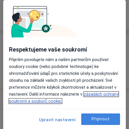
Rezervovat termín
Ceník
Adresy
Názory pacientů
Ceník
Respektujeme vaše soukromí
Informace o službách a cenách nejsou k dispozici
Přijetím povolujete nám a našim partnerům používat
Tento specialista ještě nepřidával žádné informace o
soubory cookie (nebo podobné technologie) ke
svých službách.
shromažďování údajů pro statistické účely a poskytování
obsahu na základě vašich zvyklostí při procházení. Své
preference můžete kdykoli zkontrolovat a aktualizovat v
nastavení. Další informace naleznete v
zásadách ochrany
Adresa
soukromí a souborů cookie.
endokrinologická ambulance Fak.
Přijmout
nemocnice
Upravit nastavení
17. listopadu 1790,
Ostrava
708 52