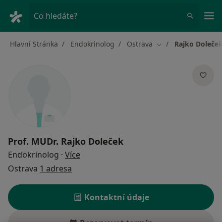
Hla
Co hledáte?
Hlavní Stránka
Endokrinolog
Ostrava
Rajko Doleče
Změna města
Prof. MUDr.
Rajko Doleček
o specializacích
Endokrinolog
·
Více
Ostrava
1 adresa
Kontaktní údaje