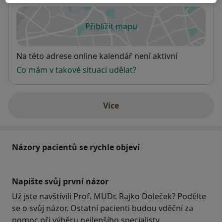
Přiblížit mapu
se otevře v nové záložce
Dostupnost
Na této adrese online kalendář není aktivní
Co mám v takové situaci udělat?
Více
o adrese
Názory pacientů se rychle objeví
Napište svůj první názor
Už jste navštívili Prof. MUDr. Rajko Doleček? Podělte
se o svůj názor. Ostatní pacienti budou vděční za
pomoc při výběru nejlepšího specialisty.