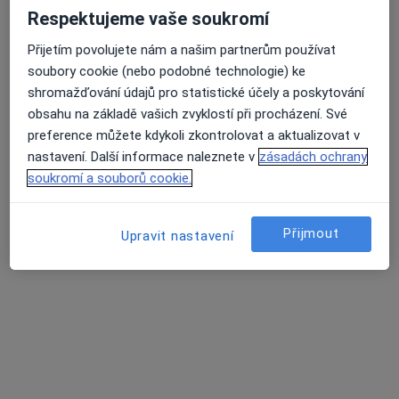
Respektujeme vaše soukromí
6 názorů
Přijetím povolujete nám a našim partnerům používat
Adresa 1
Adresa 2
Průměrné hodnocení na Apple a Play Store 4.5
soubory cookie (nebo podobné technologie) ke
shromažďování údajů pro statistické účely a poskytování
obsahu na základě vašich zvyklostí při procházení. Své
Sokolská tř. 49, Ostrava
•
Mapa
preference můžete kdykoli zkontrolovat a aktualizovat v
Logopedie Rupcová s.r.o.
nastavení. Další informace naleznete v
zásadách ochrany
Tento specialista nenabízí online rezervaci termínu na této adrese.
soukromí a souborů cookie.
Rezervovat termín
Přijmout
Upravit nastavení
Související vyhledávání
Specialisté, kteří mají smlouvu s Pojišťovna VZP,
a.s.
Gynekologové s Pojišťovna VZP, a.s. v Ostravě
Gastroenterologové s Pojišťovna VZP, a.s. v