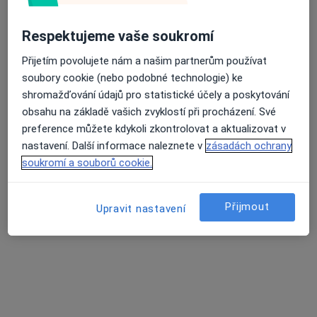
56 názorů
Respektujeme vaše soukromí
17. listopadu 595, Ostrava
•
Mapa
Průměrné hodnocení na Apple a Play Store 4.5
Gynartis, s.r.o., gynekologie, dětská gynekologie
Přijetím povolujete nám a našim partnerům používat
soubory cookie (nebo podobné technologie) ke
Tento specialista nenabízí online rezervaci termínu na této adrese.
shromažďování údajů pro statistické účely a poskytování
Rezervovat termín
obsahu na základě vašich zvyklostí při procházení. Své
preference můžete kdykoli zkontrolovat a aktualizovat v
nastavení. Další informace naleznete v
zásadách ochrany
soukromí a souborů cookie.
Související vyhledávání
Specialisté, kteří mají smlouvu s Pojišťovna VZP,
Přijmout
Upravit nastavení
a.s.
Gynekologové s Pojišťovna VZP, a.s. v Ostravě
Gastroenterologové s Pojišťovna VZP, a.s. v
Ostravě
Internisté s Pojišťovna VZP, a.s. v Ostravě