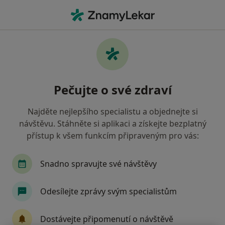
Hla
Sexuolog • Praha, hl město Praha
Filtry
• 1
Mapa
Doporučení sexuologové s Pojišťovna VZP,
Pečujte o své zdraví
a.s. Praha
Jak řadíme výsledky vyhledávání?
Najděte nejlepšího specialistu a objednejte si
návštěvu. Stáhněte si aplikaci a získejte bezplatný
přístup k všem funkcím připraveným pro vás:
Snadno spravujte své návštěvy
Odesílejte zprávy svým specialistům
MUDr. Filip Kapras
Dostávejte připomenutí o návštěvě
·
Více
Sexuolog, Psychiatr