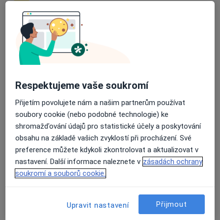
3 názory
U Hráze 6, Praha
•
Mapa
Průměrné hodnocení na Apple a Play Store 4.5
Ordinace psychiatrie a sexuologie
Tento specialista nenabízí online rezervaci termínu na této adrese.
Rezervovat termín
Respektujeme vaše soukromí
Přijetím povolujete nám a našim partnerům používat
soubory cookie (nebo podobné technologie) ke
shromažďování údajů pro statistické účely a poskytování
obsahu na základě vašich zvyklostí při procházení. Své
preference můžete kdykoli zkontrolovat a aktualizovat v
nastavení. Další informace naleznete v
zásadách ochrany
soukromí a souborů cookie.
MUDr. Jana Spilková
·
Více
Sexuolog, Psychoterapeut
Přijmout
Upravit nastavení
21 názorů