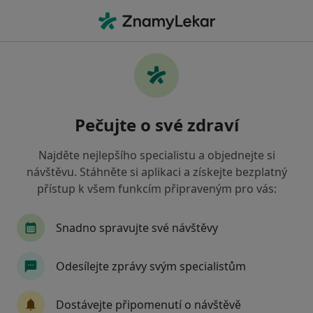
Hla
Sexuolog • Praha, hl město Praha
Filtry
• 1
Mapa
Doporučení sexuologové s Česká
Pečujte o své zdraví
průmyslová zdravotní pojišťovna Praha
Jak řadíme výsledky vyhledávání?
Najděte nejlepšího specialistu a objednejte si
návštěvu. Stáhněte si aplikaci a získejte bezplatný
přístup k všem funkcím připraveným pro vás:
Snadno spravujte své návštěvy
Odesílejte zprávy svým specialistům
MUDr. Filip Kapras
Dostávejte připomenutí o návštěvě
·
Více
Sexuolog, Psychiatr