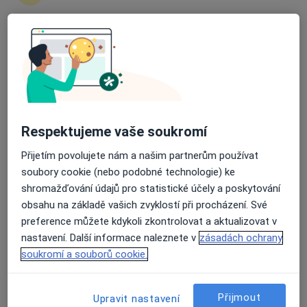
3 názory
U Hráze 6, Praha
•
Mapa
Průměrné hodnocení na Apple a Play Store 4.5
Ordinace psychiatrie a sexuologie
Tento specialista nenabízí online rezervaci termínu na této adrese.
Rezervovat termín
Respektujeme vaše soukromí
Přijetím povolujete nám a našim partnerům používat
soubory cookie (nebo podobné technologie) ke
shromažďování údajů pro statistické účely a poskytování
obsahu na základě vašich zvyklostí při procházení. Své
preference můžete kdykoli zkontrolovat a aktualizovat v
nastavení. Další informace naleznete v
zásadách ochrany
soukromí a souborů cookie.
MUDr. Jana Spilková
·
Více
Sexuolog, Psychoterapeut
21 názorů
Přijmout
Upravit nastavení