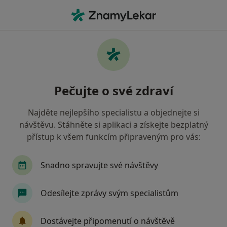
Hla
Logoped • Ostrava, moravskoslezský
Filtry
Mapa
Logoped Ostrava
Pečujte o své zdraví
Jak řadíme výsledky vyhledávání?
Najděte nejlepšího specialistu a objednejte si
návštěvu. Stáhněte si aplikaci a získejte bezplatný
Jakou pojišťovnu máte?
přístup k všem funkcím připraveným pro vás:
Všeobecná zdravotní pojišťovna
Zdravotní poj
Snadno spravujte své návštěvy
Odesílejte zprávy svým specialistům
Dostávejte připomenutí o návštěvě