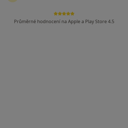
Průměrné hodnocení na Apple a Play Store 4.5
Mgr. Taťána Vojtásková (roz. Pieczková)
·
Více
Logoped
4 názory
Mládežnická 1563/9, Havířov
•
Mapa
Ambulance klinické logopedie
Tento specialista nenabízí online rezervaci termínu na této adrese.
Rezervovat termín