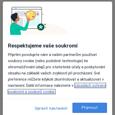
Mgr. Dita Martínková
Logoped
6 názorů
Horní 10, Ostrava
•
Mapa
Respektujeme vaše soukromí
Zařízení klinické logopedie
Tento specialista nenabízí online rezervaci termínu na této adrese.
Přijetím povolujete nám a našim partnerům používat
soubory cookie (nebo podobné technologie) ke
Rezervovat termín
shromažďování údajů pro statistické účely a poskytování
obsahu na základě vašich zvyklostí při procházení. Své
preference můžete kdykoli zkontrolovat a aktualizovat v
nastavení. Další informace naleznete v
zásadách ochrany
soukromí a souborů cookie.
Přijmout
Upravit nastavení