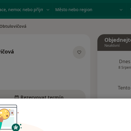
ace, nemoc nebo příjmení
Město nebo region
Obtulovičová
Objednejt
Neaktivní
ičová
zacích
Dnes
8 Srpen
Tento 
Rezervovat termín
Názory pacientů (3)