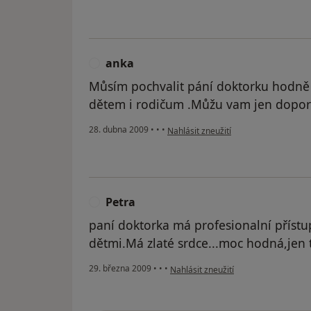
anka
A
Můsím pochvalit pání doktorku hodně
dětem i rodičum .Můžu vam jen doporu
podle názoru uživatele anka
28. dubna 2009
•
•
•
Nahlásit zneužití
Petra
P
paní doktorka má profesionalní přístu
dětmi.Má zlaté srdce...moc hodná,jen t
podle názoru uživatele Petra
29. března 2009
•
•
•
Nahlásit zneužití