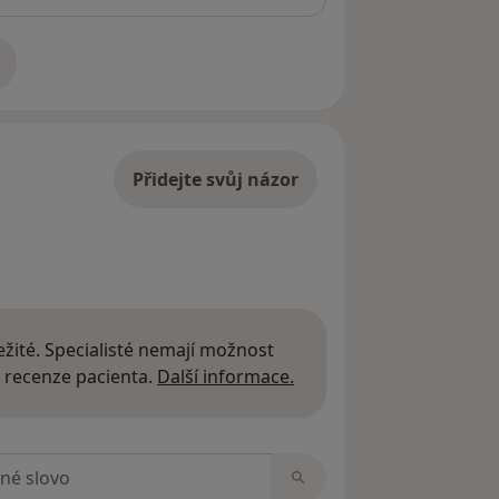
adrese
Přidejte svůj názor
žité. Specialisté nemají možnost
Další informace o názor
 recenze pacienta.
Další informace.
zorech