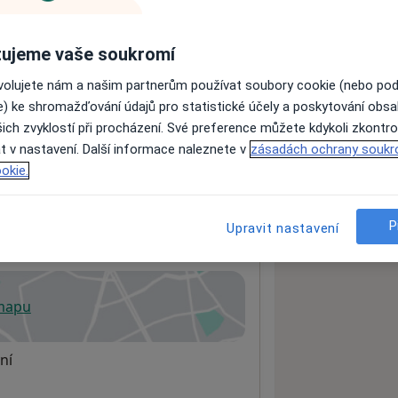
ujeme vaše soukromí
ách nejsou k dispozici
ovolujete nám a našim partnerům používat soubory cookie (nebo po
ádné informace o svých službách.
e) ke shromažďování údajů pro statistické účely a poskytování obs
ich zvyklostí při procházení. Své preference můžete kdykoli zkontro
t v nastavení. Další informace naleznete v
zásadách ochrany soukr
okie.
P
Upravit nastavení
 mapu
 otevře v nové záložce
ní