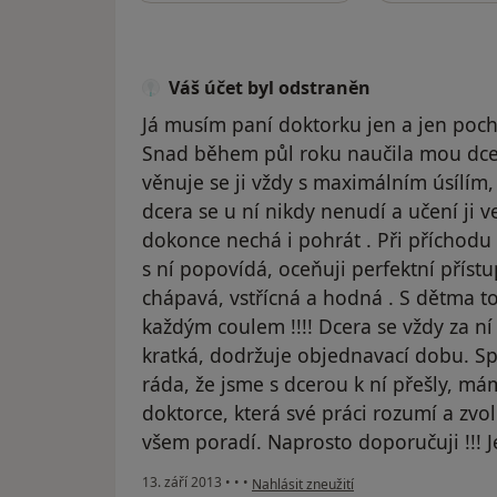
Váš účet byl odstraněn
Já musím paní doktorku jen a jen pochv
Snad během půl roku naučila mou dcer
věnuje se ji vždy s maximálním úsílím, 
dcera se u ní nikdy nenudí a učení ji 
dokonce nechá i pohrát . Při příchodu 
s ní popovídá, oceňuji perfektní přístup
chápavá, vstřícná a hodná . S dětma to
každým coulem !!!! Dcera se vždy za ní
kratká, dodržuje objednavací dobu. Sp
ráda, že jsme s dcerou k ní přešly, má
doktorce, která své práci rozumí a zvo
všem poradí. Naprosto doporučuji !!! J
podle názoru uživatele Váš účet byl ods
13. září 2013
•
•
•
Nahlásit zneužití