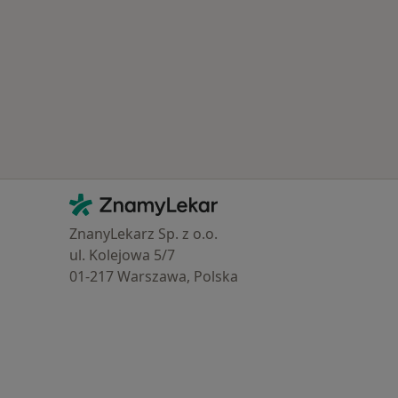
Kontakt
ZnamyLekar - Hlavní stránka
ZnanyLekarz Sp. z o.o.
ul. Kolejowa 5/7
01-217 Warszawa, Polska