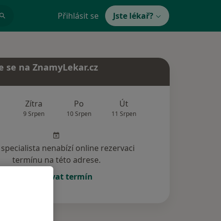
Přihlásit se
Jste lékař?
e se na ZnamyLekar.cz
Zítra
Po
Út
St
Čt
9 Srpen
10 Srpen
11 Srpen
12 Srpen
13 Srp
specialista nenabízí online rezervaci
termínu na této adrese.
Rezervovat termín