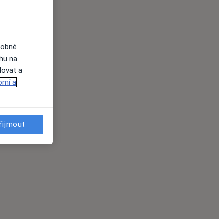
dobné
ahu na
lovat a
omí a
řijmout