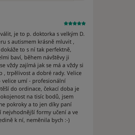
álit, je to p. doktorka s velkým D.
u s autismem krásně mluvit ,
dokáže to s ní tak perfektně,
velmi baví, během návštěvy ji
se vždy zajímá jak se má a vždy si
 , trpělivost a dobré rady. Velice
 velice umí - profesionální
 těší do ordinace, čekací doba je
okojenost na tisíc bodů, jsem
me pokroky a to jen díky paní
lí nejvhodnější formy učení a ve
edině k ní, neměnila bych :-)
traněn