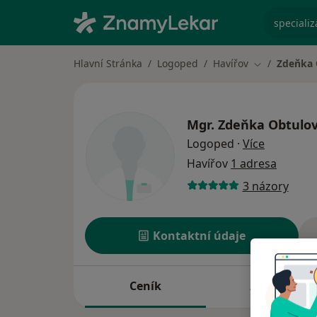
specializ
Hlavní Stránka
Logoped
Havířov
Zdeňka 
Změna města
Mgr.
Zdeňka Obtulov
o speciali
Logoped
·
Více
Havířov
1 adresa
3 názory
Kontaktní údaje
Ceník
Adresy