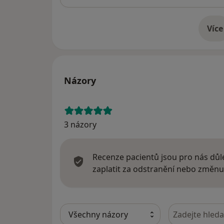
Více
o 
Názory
3 názory
Recenze pacientů jsou pro nás důle
zaplatit za odstranění nebo změnu
Hledejte v ná