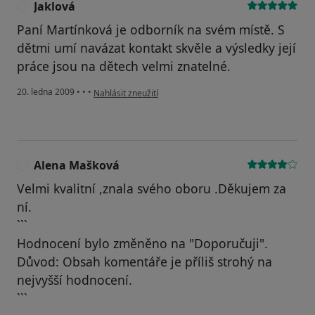
Jaklová
J
Paní Martínková je odborník na svém místě. S
dětmi umí navázat kontakt skvěle a výsledky její
práce jsou na dětech velmi znatelné.
podle názoru uživatele Jaklová
20. ledna 2009
•
•
•
Nahlásit zneužití
Alena Mašková
A
Velmi kvalitní ,znala svého oboru .Děkujem za
ní.
```
Hodnocení bylo změněno na "Doporučuji".
Důvod: Obsah komentáře je příliš strohý na
nejvyšší hodnocení.
```