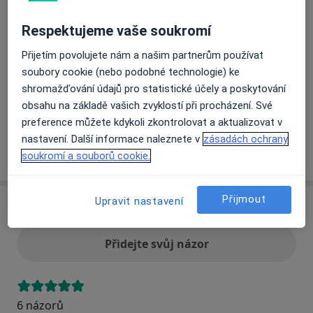
Respektujeme vaše soukromí
Přiblížit mapu
se otevře v nové záložce
Přijetím povolujete nám a našim partnerům používat
soubory cookie (nebo podobné technologie) ke
Dostupnost
Na této adrese online kalendář není aktivní
shromažďování údajů pro statistické účely a poskytování
Co mám v takové situaci udělat?
obsahu na základě vašich zvyklostí při procházení. Své
preference můžete kdykoli zkontrolovat a aktualizovat v
nastavení. Další informace naleznete v
zásadách ochrany
Více
soukromí a souborů cookie.
o adrese
Přijmout
Upravit nastavení
Názory
Přidejte svůj názor
6 názorů