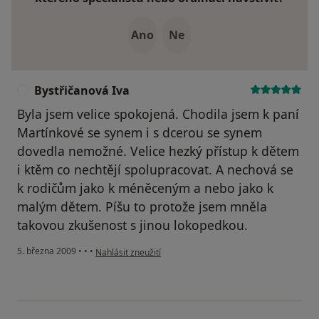
Ano
Ne
Bystřičanová Iva
B
Byla jsem velice spokojená. Chodila jsem k paní
Martínkové se synem i s dcerou se synem
dovedla nemožné. Velice hezký přístup k dětem
i ktěm co nechtějí spolupracovat. A nechová se
k rodičům jako k méněceným a nebo jako k
malým dětem. Píšu to protože jsem mněla
takovou zkušenost s jinou lokopedkou.
podle názoru uživatele Bystřičanová Iva
5. března 2009
•
•
•
Nahlásit zneužití