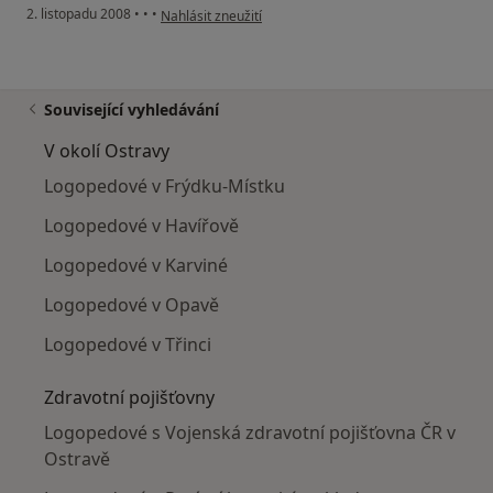
podle názoru uživatele Alena Mašková
2. listopadu 2008
•
•
•
Nahlásit zneužití
Související vyhledávání
V okolí Ostravy
Logopedové v Frýdku-Místku
Logopedové v Havířově
Logopedové v Karviné
Logopedové v Opavě
Logopedové v Třinci
Zdravotní pojišťovny
Logopedové s Vojenská zdravotní pojišťovna ČR v
Ostravě