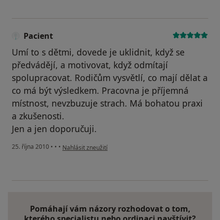
Pacient
Umí to s dětmi, dovede je uklidnit, když se
předvádějí, a motivovat, když odmítají
spolupracovat. Rodičům vysvětlí, co mají dělat a
co má být výsledkem. Pracovna je příjemná
místnost, nevzbuzuje strach. Má bohatou praxi
a zkušenosti.
Jen a jen doporučuji.
podle názoru uživatele Pacient
25. října 2010
•
•
•
Nahlásit zneužití
Pomáhají vám názory rozhodovat o tom,
kterého specialistu nebo ordinaci navštívit?