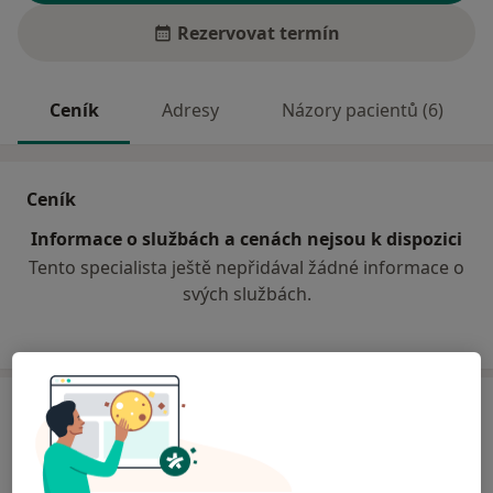
Rezervovat termín
Ceník
Adresy
Názory pacientů (6)
Ceník
Informace o službách a cenách nejsou k dispozici
Tento specialista ještě nepřidával žádné informace o
svých službách.
Adresa
Zařízení klinické logopedie
Horní 10,
Ostrava
700-30