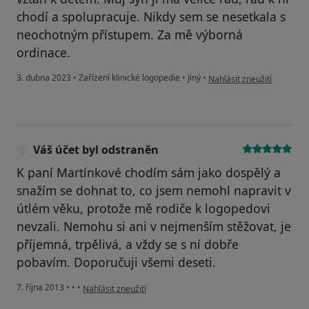
chodí a spolupracuje. Nikdy sem se nesetkala s
neochotným přístupem. Za mě výborná
ordinace.
podle názoru uživatele Ka
3. dubna 2023
•
Zařízení klinické logopedie
•
Jiný
•
Nahlásit zneužití
Váš účet byl odstraněn
K paní Martínkové chodím sám jako dospělý a
snažím se dohnat to, co jsem nemohl napravit v
útlém věku, protože mě rodiče k logopedovi
nevzali. Nemohu si ani v nejmenším stěžovat, je
příjemná, trpělivá, a vždy se s ní dobře
pobavím. Doporučuji všemi deseti.
podle názoru uživatele Váš účet byl odstraněn
7. října 2013
•
•
•
Nahlásit zneužití