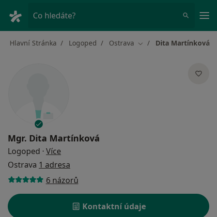
Hla
Co hledáte?
Hlavní Stránka
Logoped
Ostrava
Dita Martínková
Změna města
Mgr.
Dita Martínková
o specializacích
Logoped
·
Více
Ostrava
1 adresa
6 názorů
Kontaktní údaje