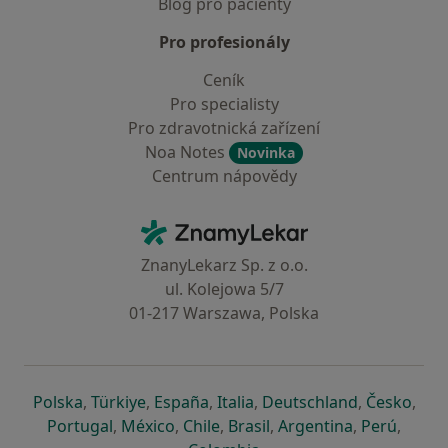
Blog pro pacienty
Pro profesionály
Ceník
Pro specialisty
Pro zdravotnická zařízení
Noa Notes
Novinka
Centrum nápovědy
Kontakt
ZnamyLekar - Hlavní stránka
ZnanyLekarz Sp. z o.o.
ul. Kolejowa 5/7
01-217 Warszawa, Polska
se otevře v nové záložce
se otevře v nové záložce
se otevře v nové záložce
se otevře v nové záložce
se otevře v 
se o
Polska
,
Türkiye
,
España
,
Italia
,
Deutschland
,
Česko
,
se otevře v nové záložce
se otevře v nové záložce
se otevře v nové záložce
se otevře v nové záložc
se otevře v 
se ote
Portugal
,
México
,
Chile
,
Brasil
,
Argentina
,
Perú
,